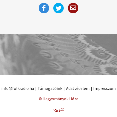
info@folkradio.hu
|
Támogatóink
|
Adatvédelem
|
Impresszum
© Hagyományok Háza