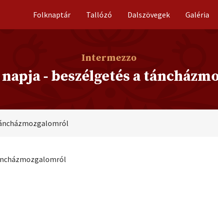
Folknaptár
Tallózó
Dalszövegek
Galéria
Intermezzo
 napja - beszélgetés a táncházm
a táncházmozgalomról
 táncházmozgalomról