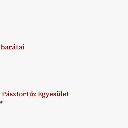
 barátai
- Pásztortűz Egyesület
ár