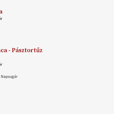
a
ár
ca - Pásztortűz
ár
 Napsugár