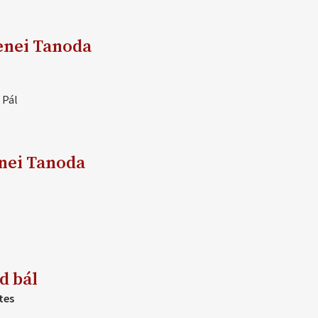
zenei Tanoda
 Pál
enei Tanoda
d bál
tes