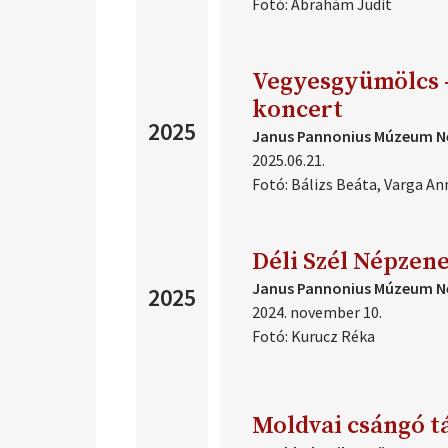
Fotó:
Ábrahám Judit
Vegyesgyümölcs 
koncert
2025
Janus Pannonius Múzeum Né
2025.06.21.
Fotó:
Bálizs Beáta, Varga An
Déli Szél Népzene
Janus Pannonius Múzeum Né
2025
2024. november 10.
Fotó:
Kurucz Réka
Moldvai csángó t