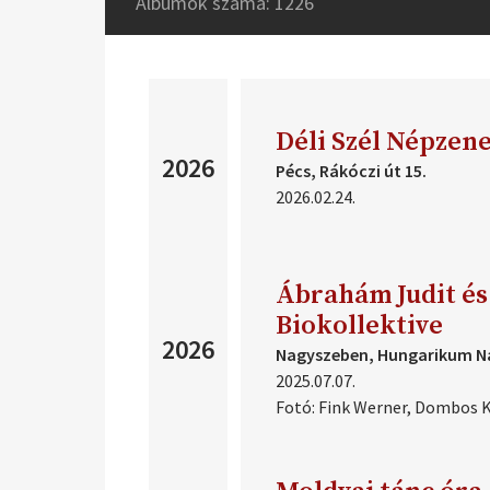
Albumok száma: 1226
2023
2022
2021
2020
2019
2018
Déli Szél Népzen
2026
2017
Pécs, Rákóczi út 15.
2016
2026.02.24.
2015
2014
2013
Ábrahám Judit és
2012
2011
Biokollektive
2026
2010
Nagyszeben, Hungarikum 
2009
2025.07.07.
2008
Fotó:
Fink Werner,
Dombos K
2007
2006
2005