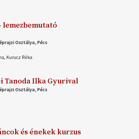
- lemezbemutató
prajzi Osztálya, Pécs
na, Kurucz Réka
i Tanoda Ilka Gyurival
prajzi Osztálya, Pécs
áncok és énekek kurzus