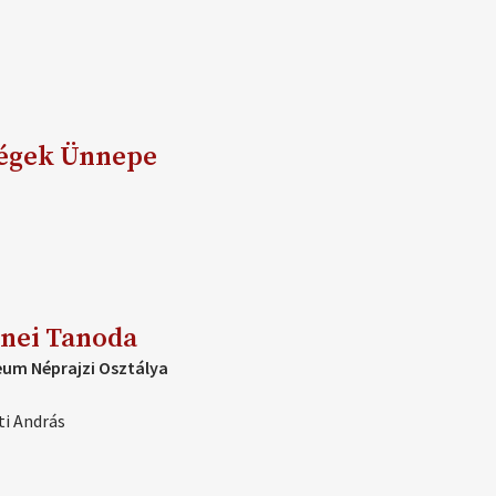
ségek Ünnepe
enei Tanoda
eum Néprajzi Osztálya
ti András