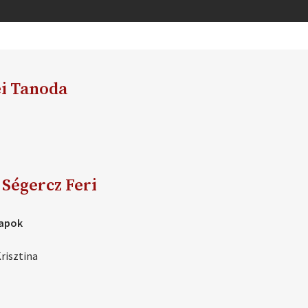
ei Tanoda
 Ségercz Feri
Napok
risztina