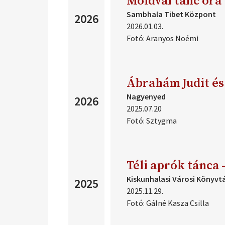
Moldvai tánc óra
2004
Sambhala Tibet Központ
2026
2003
2026.01.03.
2002
Fotó:
Aranyos Noémi
2001
2000
1999
1998
Ábrahám Judit és
1997
Nagyenyed
2026
1996
2025.07.20
Fotó:
Sztygma
Téli aprók tánca 
Kiskunhalasi Városi Könyvt
2025
2025.11.29.
Fotó:
Gálné Kasza Csilla