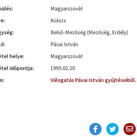
pülés:
Magyarszovát
e:
Kolozs
gység:
Belső-Mezőség (Mezőség, Erdély)
tő:
Pávai István
étel helye:
Magyarszovát
étel időpontja:
1995.02.20
m:
Válogatás Pávai István gyűjtéseiből