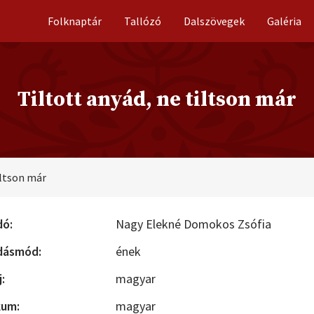
Folknaptár
Tallózó
Dalszövegek
Galéria
Tiltott anyád, ne tiltson már
iltson már
dó:
Nagy Elekné Domokos Zsófia
dásmód:
ének
:
magyar
kum:
magyar