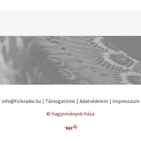
info@folkradio.hu
|
Támogatóink
|
Adatvédelem
|
Impresszum
© Hagyományok Háza