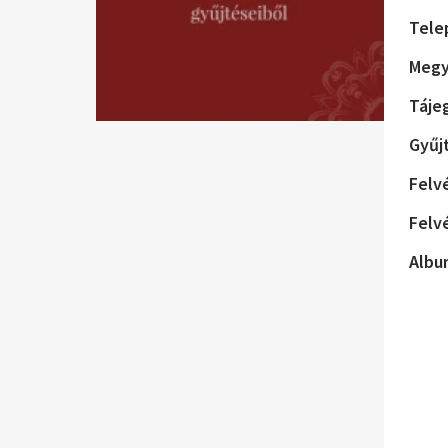
Tele
Megy
Táje
Gyűj
Felv
Felv
Albu