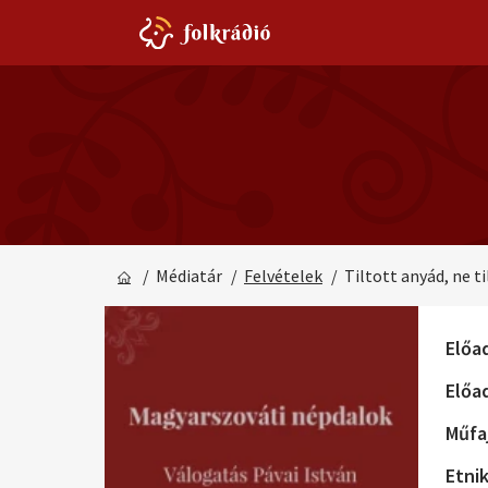
/ Médiatár
/
Felvételek
/ Tiltott anyád, ne t
Előa
Előa
Műfaj
Etni