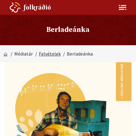
Berladeánka
/ Médiatár
/
Felvételek
/ Berladeánka