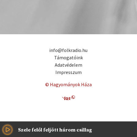
info@folkradio.hu
Támogatóink
Adatvédelem
Impresszum
© Hagyományok Háza
Szele felől feljött három csillag