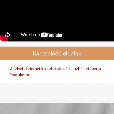
Kapcsolódó oldalak
A felvétel elérhető a kötet virtuális mellékletében a
Youtube-on