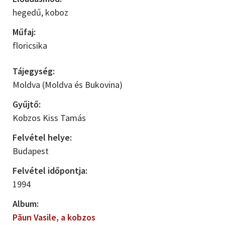
hegedű,
koboz
Műfaj:
floricsika
Tájegység:
Moldva (Moldva és Bukovina)
Gyűjtő:
Kobzos Kiss Tamás
Felvétel helye:
Budapest
Felvétel időpontja:
1994
Album:
Păun Vasile, a kobzos