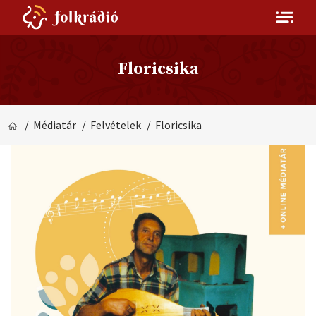
Floricsika
/ Médiatár
/
Felvételek
/ Floricsika