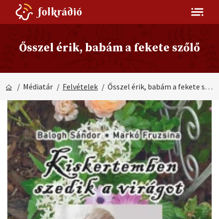
Ősszel érik, babám a fekete szőlő
/ Médiatár
/
Felvételek
/ Ősszel érik, babám a fekete szőlő