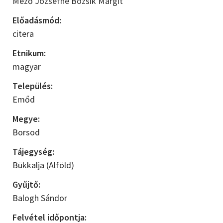
Mező Józsefné Bozsik Margit
Előadásmód:
citera
Etnikum:
magyar
Település:
Emőd
Megye:
Borsod
Tájegység:
Bükkalja (Alföld)
Gyűjtő:
Balogh Sándor
Felvétel időpontja: