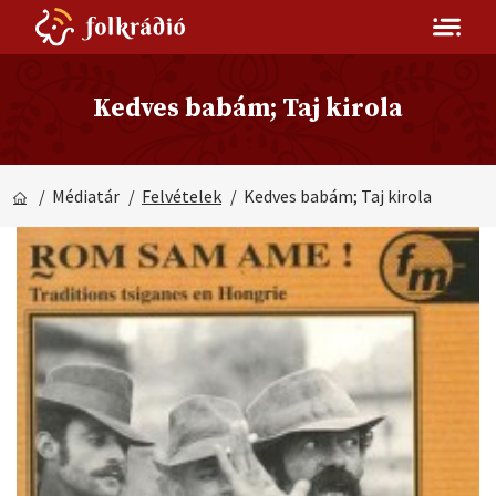
Kedves babám; Taj kirola
/ Médiatár
/
Felvételek
/ Kedves babám; Taj kirola