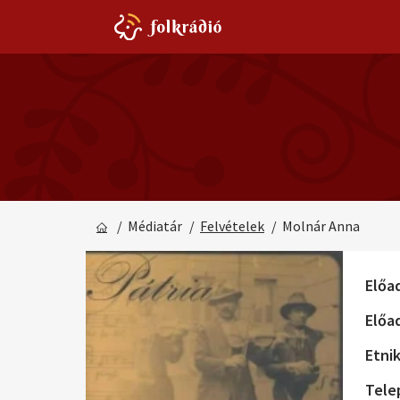
/ Médiatár
/
Felvételek
/ Molnár Anna
Előa
Előa
Etni
Tele