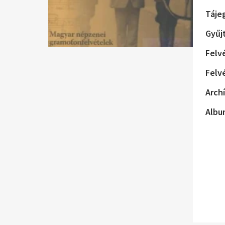
Táje
Gyűj
Felv
Felv
Archí
Albu