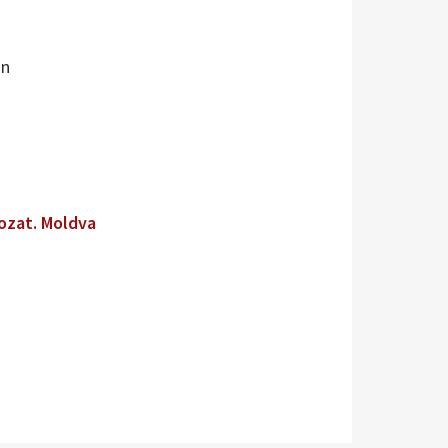
in
ozat. Moldva