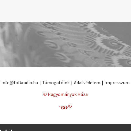
info@folkradio.hu
|
Támogatóink
|
Adatvédelem
|
Impresszum
© Hagyományok Háza