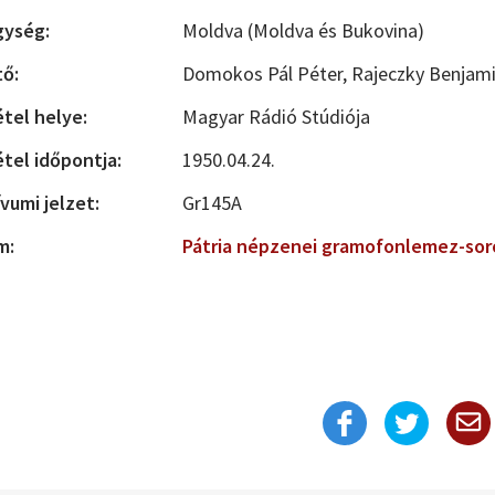
gység:
Moldva (Moldva és Bukovina)
tő:
Domokos Pál Péter,
Rajeczky Benjam
étel helye:
Magyar Rádió Stúdiója
étel időpontja:
1950.04.24.
vumi jelzet:
Gr145A
m:
Pátria népzenei gramofonlemez-sor