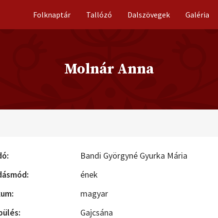
Folknaptár
Tallózó
Dalszövegek
Galéria
Molnár Anna
dó:
Bandi Györgyné Gyurka Mária
dásmód:
ének
kum:
magyar
pülés:
Gajcsána