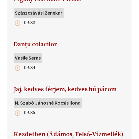
Szászcsávási Zenekar
09:33
Danţu colacilor
Vasile Seras
09:34
Jaj, kedves férjem, kedves hű párom
N. Szabó Jánosné Kocsis Ilona
09:36
Kezdetben (Ádámos, Felső-Vízmellék)