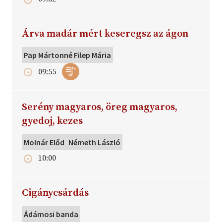
Árva madár mért keseregsz az ágon
Pap Mártonné Filep Mária
09:55
Serény magyaros, öreg magyaros,
gyedoj, kezes
Molnár Előd
Németh László
10:00
Cigánycsárdás
Ádámosi banda