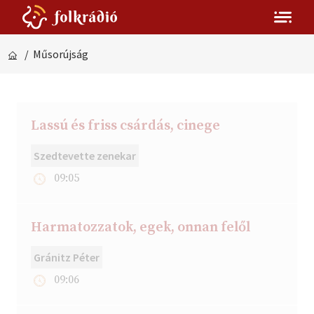
/ Műsorújság
Lassú és friss csárdás, cinege
Szedtevette zenekar
09:05
Harmatozzatok, egek, onnan felől
Gránitz Péter
09:06