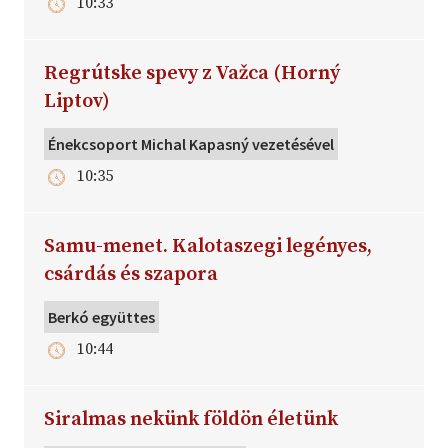
10:33
Regrútske spevy z Važca (Horný
Liptov)
Énekcsoport Michal Kapasný vezetésével
10:35
Samu-menet. Kalotaszegi legényes,
csárdás és szapora
Berkó együttes
10:44
Siralmas nekünk földön életünk