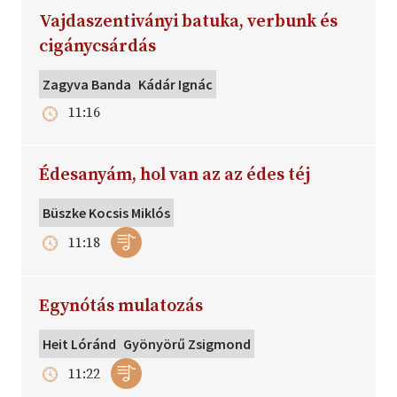
Vajdaszentiványi batuka, verbunk és
cigánycsárdás
Zagyva Banda
Kádár Ignác
11:16
Édesanyám, hol van az az édes téj
Büszke Kocsis Miklós
11:18
Egynótás mulatozás
Heit Lóránd
Gyönyörű Zsigmond
11:22