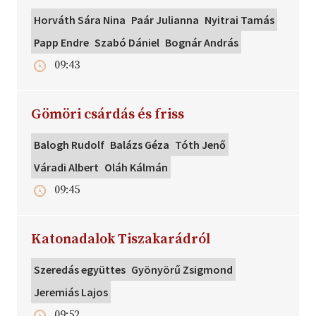
Horváth Sára Nina
Paár Julianna
Nyitrai Tamás
Papp Endre
Szabó Dániel
Bognár András
09:43
Gömöri csárdás és friss
Balogh Rudolf
Balázs Géza
Tóth Jenő
Váradi Albert
Oláh Kálmán
09:45
Katonadalok Tiszakarádról
Szeredás együttes
Gyönyörű Zsigmond
Jeremiás Lajos
09:52