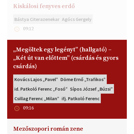
Kiskálosi fenyves erdő
Bástya Citerazenekar
Agócs Gergely
09:12
„Megöltek egy legényt” (hallgató) –
„Két út van előttem” (csárdás és gyors
csárdás)
Kovács Lajos „Pavel”
Döme Ernő „Trafikos”
id. Patkoló Ferenc „Fosó”
Sípos József „Búzsi”
Csillag Ferenc „Milan”
ifj. Patkoló Ferenc
09:16
Mezőszopori román zene