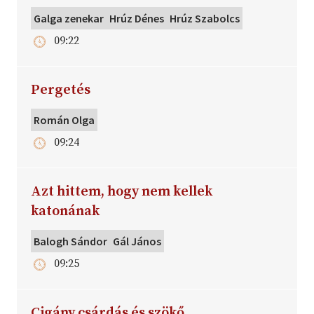
Galga zenekar
Hrúz Dénes
Hrúz Szabolcs
09:22
Pergetés
Román Olga
09:24
Azt hittem, hogy nem kellek
katonának
Balogh Sándor
Gál János
09:25
Cigány csárdás és szökő