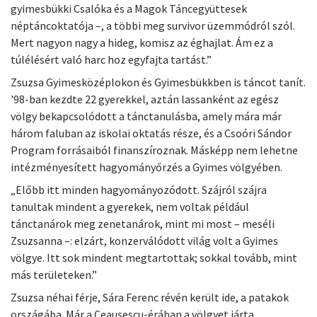
gyimesbükki Csalóka és a Magok Táncegyüttesek
néptáncoktatója –, a többi meg survivor üzemmódról szól.
Mert nagyon nagy a hideg, komisz az éghajlat. Ám ez a
túlélésért való harc hoz egyfajta tartást.”
Zsuzsa Gyimesközéplokon és Gyimesbükkben is táncot tanít.
'98-ban kezdte 22 gyerekkel, aztán lassanként az egész
völgy bekapcsolódott a tánctanulásba, amely mára már
három faluban az iskolai oktatás része, és a Csoóri Sándor
Program forrásaiból finanszíroznak. Másképp nem lehetne
intézményesített hagyományőrzés a Gyimes völgyében.
„Előbb itt minden hagyományozódott. Szájról szájra
tanultak mindent a gyerekek, nem voltak például
tánctanárok meg zenetanárok, mint mi most – meséli
Zsuzsanna –: elzárt, konzerválódott világ volt a Gyimes
völgye. Itt sok mindent megtartottak; sokkal tovább, mint
más területeken.”
Zsuzsa néhai férje, Sára Ferenc révén került ide, a patakok
országába. Már a Ceaușescu-érában a völgyet járta,