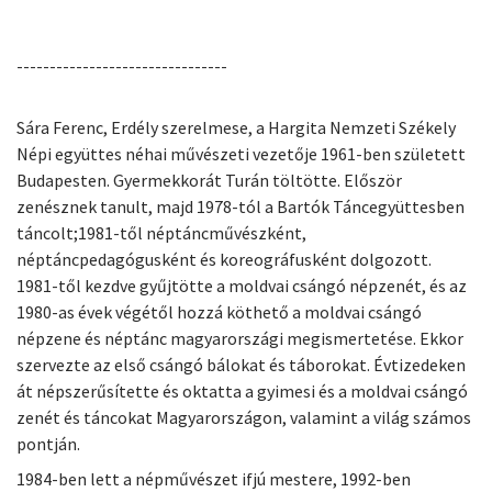
--------------------------------
Sára Ferenc, Erdély szerelmese, a Hargita Nemzeti Székely
Népi együttes néhai művészeti vezetője 1961-ben született
Budapesten. Gyermekkorát Turán töltötte. Először
zenésznek tanult, majd 1978-tól a Bartók Táncegyüttesben
táncolt;1981-től néptáncművészként,
néptáncpedagógusként és koreográfusként dolgozott.
1981-től kezdve gyűjtötte a moldvai csángó népzenét, és az
1980-as évek végétől hozzá köthető a moldvai csángó
népzene és néptánc magyarországi megismertetése. Ekkor
szervezte az első csángó bálokat és táborokat. Évtizedeken
át népszerűsítette és oktatta a gyimesi és a moldvai csángó
zenét és táncokat Magyarországon, valamint a világ számos
pontján.
1984-ben lett a népművészet ifjú mestere, 1992-ben