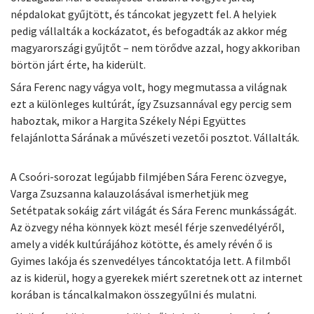
népdalokat gyűjtött, és táncokat jegyzett fel. A helyiek
pedig vállalták a kockázatot, és befogadták az akkor még
magyarországi gyűjtőt – nem törődve azzal, hogy akkoriban
börtön járt érte, ha kiderült.
Sára Ferenc nagy vágya volt, hogy megmutassa a világnak
ezt a különleges kultúrát, így Zsuzsannával egy percig sem
haboztak, mikor a Hargita Székely Népi Együttes
felajánlotta Sárának a művészeti vezetői posztot. Vállalták.
A Csoóri-sorozat legújabb filmjében Sára Ferenc özvegye,
Varga Zsuzsanna kalauzolásával ismerhetjük meg
Setétpatak sokáig zárt világát és Sára Ferenc munkásságát.
Az özvegy néha könnyek közt mesél férje szenvedélyéről,
amely a vidék kultúrájához kötötte, és amely révén ő is
Gyimes lakója és szenvedélyes táncoktatója lett. A filmből
az is kiderül, hogy a gyerekek miért szeretnek ott az internet
korában is táncalkalmakon összegyűlni és mulatni.