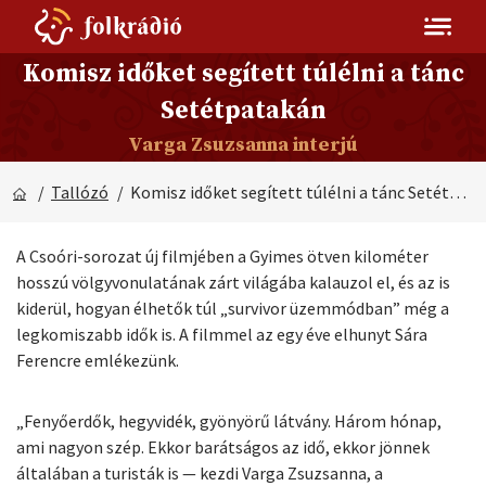
Komisz időket segített túlélni a tánc
Setétpatakán
Varga Zsuzsanna interjú
/
Tallózó
/ Komisz időket segített túlélni a tánc Setétpatakán
A Csoóri-sorozat új filmjében a Gyimes ötven kilométer
hosszú völgyvonulatának zárt világába kalauzol el, és az is
kiderül, hogyan élhetők túl „survivor üzemmódban” még a
legkomiszabb idők is. A filmmel az egy éve elhunyt Sára
Ferencre emlékezünk.
„Fenyőerdők, hegyvidék, gyönyörű látvány. Három hónap,
ami nagyon szép. Ekkor barátságos az idő, ekkor jönnek
általában a turisták is — kezdi Varga Zsuzsanna, a