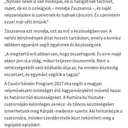
„Nyilván nekik is van mobiljuk, ők is hallgatnak technót,
rapet, de ez is szívügyük – mondja Zsuzsanna –, és saját
népzenéjükre is szeretnek és tudnak táncolni. És szerintem
ezzel már célt értünk.”
Zsuzsanna azt mondja, ott az erő a közösségben van. A
nehéz körülmények által hozott tartásban, amely a komisz
időkben egyaránt segít egyénnek és közösségnek.
„A megtartó erő abban van, hogy összefogunk. És erre majd
akkor jön rá a világ, mikor teljesen összeomlik. Mert a
nehézségekből való kilábalás útja az, ha minden közösség
összetart, és egymást segítik a tagjai.”
A Csoóri Sándor Program 2017 óta segíti a magyar
népművészeti örökséget élő hagyományként művelő hazai
és határon túli közösségeket. A Kultúra.hu Youtube-
csatornáján különleges zenész- és táncos közösségeket
ismerhetünk meg Kárpát-medence-szerte. Aki feliratkozik a
csatornára, minden szerdán elsők közt tekintheti meg a
legújabb epizódot.