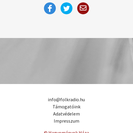
info@folkradio.hu
Támogatóink
Adatvédelem
Impresszum
© Hagyományok Háza