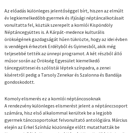
Az előadás különleges jelentőséggel bírt, hiszen az elmúlt
év legkiemelkedőbb gyermek és ifjúsági néptáncalkotásait
vonultatta fel, köztük szerepelt a komlói Kispöndöly
Néptáncegyüttes is. A Kárpát-medence kulturális
örökségének gazdagságát hűen tükrözte, hogy az idei évben
is vendégek érkeztek Erdélyből és Gyimesből, akik még
teljesebbé tették az ünnepi programot. A két részből álló
műsor során az Örökség Egyesület kiemelkedő
táncegyüttesei és szólistái léptek színpadra, a zenei
kíséretről pedig a Tarsoly Zenekar és Szalonna és Bandája
gondoskodott.
Komoly elismerés ez a komlói néptáncosoknak
A rendezvény különleges elismerést jelent a néptánccsoport
számára, hisz első alkalommal kerültek be a legjobb
gyermek tánccsoportokat felvonultató antológiára. Március
elején az Erkel Színház közönsége előtt mutathatták be