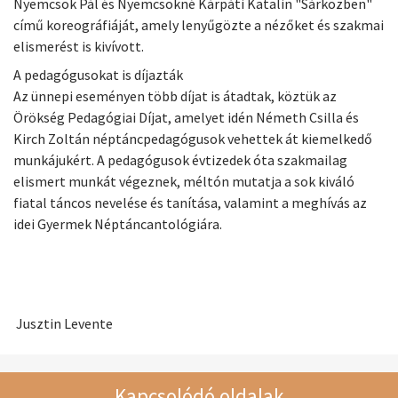
Nyemcsok Pál és Nyemcsokné Kárpáti Katalin "Sárközben"
című koreográfiáját, amely lenyűgözte a nézőket és szakmai
elismerést is kivívott.
A pedagógusokat is díjazták
Az ünnepi eseményen több díjat is átadtak, köztük az
Örökség Pedagógiai Díjat, amelyet idén Németh Csilla és
Kirch Zoltán néptáncpedagógusok vehettek át kiemelkedő
munkájukért. A pedagógusok évtizedek óta szakmailag
elismert munkát végeznek, méltón mutatja a sok kiváló
fiatal táncos nevelése és tanítása, valamint a meghívás az
idei Gyermek Néptáncantológiára.
Jusztin Levente
Kapcsolódó oldalak