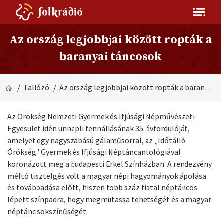
Az ország legjobbjai között ropták a
baranyai táncosok
/
Tallózó
/ Az ország legjobbjai között ropták a baranyai táncosok
Az Örökség Nemzeti Gyermek és Ifjúsági Népművészeti
Egyesület idén ünnepli fennállásának 35. évfordulóját,
amelyet egy nagyszabású gálaműsorral, az „Időtálló
Örökség" Gyermek és Ifjúsági Néptáncantológiával
koronázott meg a budapesti Erkel Színházban. A rendezvény
méltó tisztelgés volt a magyar népi hagyományok ápolása
és továbbadása előtt, hiszen több száz fiatal néptáncos
lépett színpadra, hogy megmutassa tehetségét és a magyar
néptánc sokszínűségét.