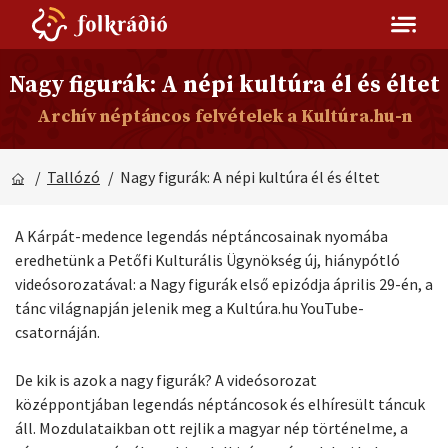
Nagy figurák: A népi kultúra él és éltet
Archív néptáncos felvételek a Kultúra.hu-n
/
Tallózó
/ Nagy figurák: A népi kultúra él és éltet
A Kárpát-medence legendás néptáncosainak nyomába
eredhetünk a Petőfi Kulturális Ügynökség új, hiánypótló
videósorozatával: a Nagy figurák első epizódja április 29-én, a
tánc világnapján jelenik meg a Kultúra.hu YouTube-
csatornáján.
De kik is azok a nagy figurák? A videósorozat
középpontjában legendás néptáncosok és elhíresült táncuk
áll. Mozdulataikban ott rejlik a magyar nép történelme, a