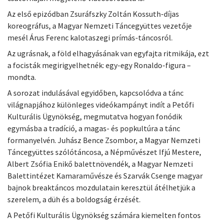
Az első epizódban Zsuráfszky Zoltán Kossuth-díjas
koreográfus, a Magyar Nemzeti Táncegyüttes vezetője
mesél Árus Ferenc kalotaszegi prímás-táncosról.
Az ugrásnak, a föld elhagyásának van egyfajta ritmikája, ezt
a focisták megirigyelhetnék: egy-egy Ronaldo-figura –
mondta.
A sorozat indulásával egyidőben, kapcsolódva a tánc
világnapjához különleges videókampányt indít a Petőfi
Kulturális Ügynökség, megmutatva hogyan fonódik
egymásba a tradíció, a magas- és popkultúra a tánc
formanyelvén. Juhász Bence Zsombor, a Magyar Nemzeti
Táncegyüttes szólótáncosa, a Népművészet Ifjú Mestere,
Albert Zsófia Enikő balettnövendék, a Magyar Nemzeti
Balettintézet Kamaraművésze és Szarvák Csenge magyar
bajnok breaktáncos mozdulatain keresztül átélhetjük a
szerelem, a düh és a boldogság érzését.
A Petőfi Kulturális Ügynökség számára kiemelten fontos