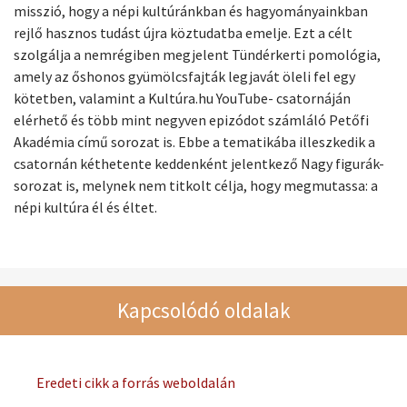
misszió, hogy a népi kultúránkban és hagyományainkban
rejlő hasznos tudást újra köztudatba emelje. Ezt a célt
szolgálja a nemrégiben megjelent Tündérkerti pomológia,
amely az őshonos gyümölcsfajták legjavát öleli fel egy
kötetben, valamint a Kultúra.hu YouTube- csatornáján
elérhető és több mint negyven epizódot számláló Petőfi
Akadémia című sorozat is. Ebbe a tematikába illeszkedik a
csatornán kéthetente keddenként jelentkező Nagy figurák-
sorozat is, melynek nem titkolt célja, hogy megmutassa: a
népi kultúra él és éltet.
Kapcsolódó oldalak
Eredeti cikk a forrás weboldalán