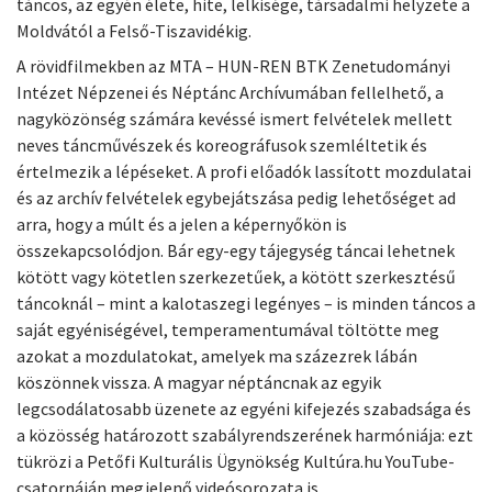
táncos, az egyén élete, hite, lelkisége, társadalmi helyzete a
Moldvától a Felső-Tiszavidékig.
A rövidfilmekben az MTA – HUN-REN BTK Zenetudományi
Intézet Népzenei és Néptánc Archívumában fellelhető, a
nagyközönség számára kevéssé ismert felvételek mellett
neves táncművészek és koreográfusok szemléltetik és
értelmezik a lépéseket. A profi előadók lassított mozdulatai
és az archív felvételek egybejátszása pedig lehetőséget ad
arra, hogy a múlt és a jelen a képernyőkön is
összekapcsolódjon. Bár egy-egy tájegység táncai lehetnek
kötött vagy kötetlen szerkezetűek, a kötött szerkesztésű
táncoknál – mint a kalotaszegi legényes – is minden táncos a
saját egyéniségével, temperamentumával töltötte meg
azokat a mozdulatokat, amelyek ma százezrek lábán
köszönnek vissza. A magyar néptáncnak az egyik
legcsodálatosabb üzenete az egyéni kifejezés szabadsága és
a közösség határozott szabályrendszerének harmóniája: ezt
tükrözi a Petőfi Kulturális Ügynökség Kultúra.hu YouTube-
csatornáján megjelenő videósorozata is.