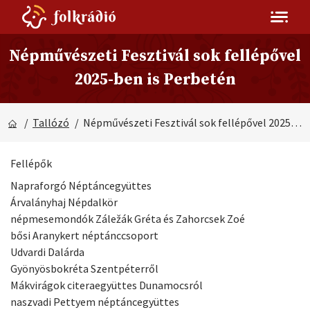
Népművészeti Fesztivál sok fellépővel
2025-ben is Perbetén
/
Tallózó
/ Népművészeti Fesztivál sok fellépővel 2025-ben is Perbetén
Fellépők
Napraforgó Néptáncegyüttes
Árvalányhaj Népdalkör
népmesemondók Záležák Gréta és Zahorcsek Zoé
bősi Aranykert néptánccsoport
Udvardi Dalárda
Gyönyösbokréta Szentpéterről
Mákvirágok citeraegyüttes Dunamocsról
naszvadi Pettyem néptáncegyüttes