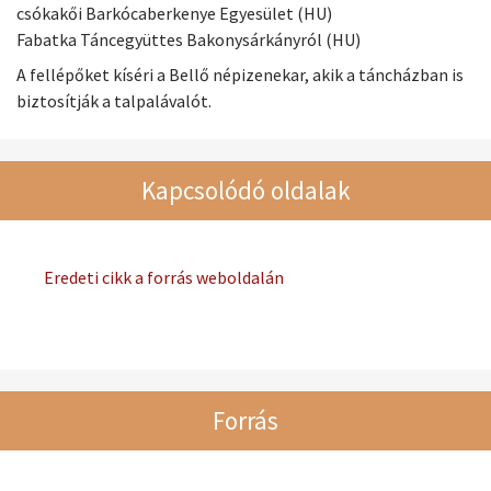
csókakői Barkócaberkenye Egyesület (HU)
Fabatka Táncegyüttes Bakonysárkányról (HU)
A fellépőket kíséri a Bellő népizenekar, akik a táncházban is
biztosítják a talpalávalót.
Kapcsolódó oldalak
Eredeti cikk a forrás weboldalán
Forrás