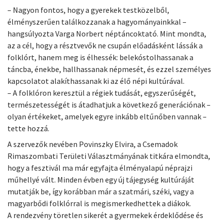
– Nagyon fontos, hogy a gyerekek testközelből,
élményszerűen találkozzanak a hagyományainkkal –
hangsúlyozta Varga Norbert néptáncoktató. Mint mondta,
az a cél, hogy a résztvevők ne csupán előadásként lássák a
folklórt, hanem meg is élhessék: belekóstolhassanak a
táncba, énekbe, hallhassanak népmesét, és ezzel személyes
kapcsolatot alakíthassanak ki az élő népi kultúrával.
– A folklóron keresztül a régiek tudását, egyszerűségét,
természetességét is átadhatjuk a következő generációnak –
olyan értékeket, amelyek egyre inkább eltűnőben vannak –
tette hozzá.
A szervezők nevében Povinszky Elvira, a Csemadok
Rimaszombati Területi Választmányának titkára elmondta,
hogy a fesztivál ma már egyfajta élményalapú néprajzi
műhellyé vált. Minden évben egy új tájegység kultúráját
mutatják be, így korábban már a szatmári, széki, vagy a
magyarbődi folklórral is megismerkedhettek a diákok.
A rendezvény töretlen sikerét a gyermekek érdeklődése és