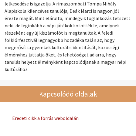
lelkesedése is igazolja. A rimaszombati Tompa Mihály
Alapiskola kilencéves tanulója, Deák Marci is nagyon jól
érezte magát. Mint elárulta, mindegyik foglalkozás tetszett
neki, de leginkább a népi játékok kötötték le, amelynek
részeként egy új kiszámolót is megtanultak. A feledi
folklórfesztivál legnagyobb hozadéka talán az, hogy
megerősíti a gyerekek kulturális identitását, közösségi
élményhez juttatja őket, és lehetőséget ad arra, hogy
tanulás helyett élményként kapcsolódjanak a magyar népi
kultúrához.
Kapcsolódó oldalak
Eredeti cikk a forrás weboldalán