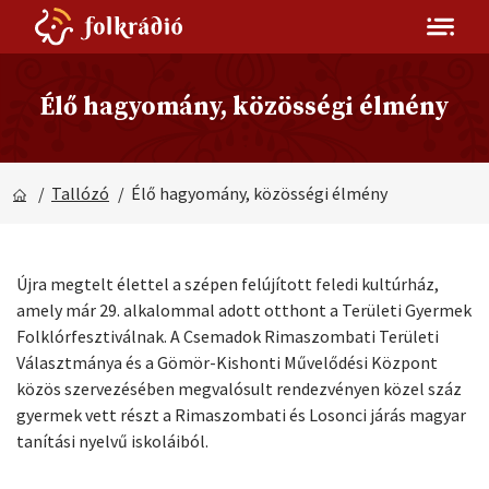
Élő hagyomány, közösségi élmény
/
Tallózó
/ Élő hagyomány, közösségi élmény
Újra megtelt élettel a szépen felújított feledi kultúrház,
amely már 29. alkalommal adott otthont a Területi Gyermek
Folklórfesztiválnak. A Csemadok Rimaszombati Területi
Választmánya és a Gömör-Kishonti Művelődési Központ
közös szervezésében megvalósult rendezvényen közel száz
gyermek vett részt a Rimaszombati és Losonci járás magyar
tanítási nyelvű iskoláiból.