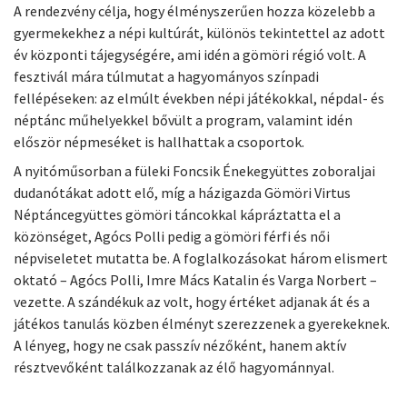
A rendezvény célja, hogy élményszerűen hozza közelebb a
gyermekekhez a népi kultúrát, különös tekintettel az adott
év központi tájegységére, ami idén a gömöri régió volt. A
fesztivál mára túlmutat a hagyományos színpadi
fellépéseken: az elmúlt években népi játékokkal, népdal- és
néptánc műhelyekkel bővült a program, valamint idén
először népmeséket is hallhattak a csoportok.
A nyitóműsorban a füleki Foncsik Énekegyüttes zoboraljai
dudanótákat adott elő, míg a házigazda Gömöri Virtus
Néptáncegyüttes gömöri táncokkal kápráztatta el a
közönséget, Agócs Polli pedig a gömöri férfi és női
népviseletet mutatta be. A foglalkozásokat három elismert
oktató – Agócs Polli, Imre Mács Katalin és Varga Norbert –
vezette. A szándékuk az volt, hogy értéket adjanak át és a
játékos tanulás közben élményt szerezzenek a gyerekeknek.
A lényeg, hogy ne csak passzív nézőként, hanem aktív
résztvevőként találkozzanak az élő hagyománnyal.