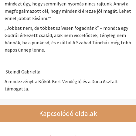
mindezt úgy, hogy semmilyen nyomás nincs rajtunk. Annyi a
megfogalmazott cél, hogy mindenki érezze jól magát. Lehet
ennél jobbat kívánni?”
„Jobbat nem, de többet szívesen fogadnánk” – mondta egy
Gödről érkezett család, akik nem viccelődtek, tényleg nem
bánnák, ha a pünkösd, és ezáltal A Szabad Táncház még több
napos ünnep lenne.
Steindl Gabriella
A rendezvényt a Kőkút Kert Vendéglő és a Duna Aszfalt
támogatta.
Kapcsolódó oldalak