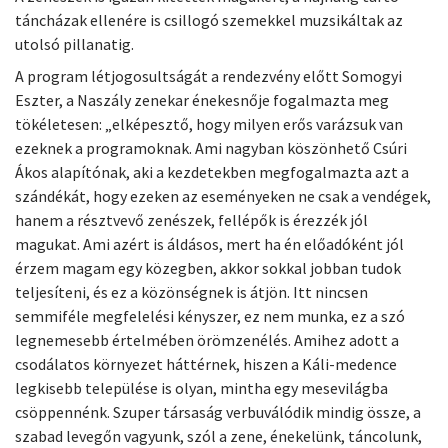
táncházak ellenére is csillogó szemekkel muzsikáltak az
utolsó pillanatig.
A program létjogosultságát a rendezvény előtt Somogyi
Eszter, a Naszály zenekar énekesnője fogalmazta meg
tökéletesen: „elképesztő, hogy milyen erős varázsuk van
ezeknek a programoknak. Ami nagyban köszönhető Csúri
Ákos alapítónak, aki a kezdetekben megfogalmazta azt a
szándékát, hogy ezeken az eseményeken ne csak a vendégek,
hanem a résztvevő zenészek, fellépők is érezzék jól
magukat. Ami azért is áldásos, mert ha én előadóként jól
érzem magam egy közegben, akkor sokkal jobban tudok
teljesíteni, és ez a közönségnek is átjön. Itt nincsen
semmiféle megfelelési kényszer, ez nem munka, ez a szó
legnemesebb értelmében örömzenélés. Amihez adott a
csodálatos környezet háttérnek, hiszen a Káli-medence
legkisebb települése is olyan, mintha egy mesevilágba
csöppennénk. Szuper társaság verbuválódik mindig össze, a
szabad levegőn vagyunk, szól a zene, énekelünk, táncolunk,