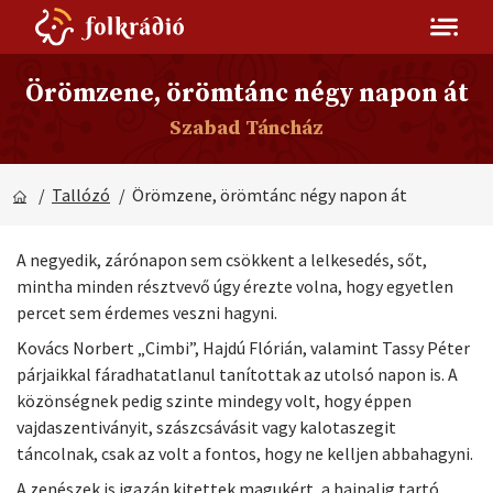
Örömzene, örömtánc négy napon át
Szabad Táncház
/
Tallózó
/ Örömzene, örömtánc négy napon át
A negyedik, zárónapon sem csökkent a lelkesedés, sőt,
mintha minden résztvevő úgy érezte volna, hogy egyetlen
percet sem érdemes veszni hagyni.
Kovács Norbert „Cimbi”, Hajdú Flórián, valamint Tassy Péter
párjaikkal fáradhatatlanul tanítottak az utolsó napon is. A
közönségnek pedig szinte mindegy volt, hogy éppen
vajdaszentiványit, szászcsávásit vagy kalotaszegit
táncolnak, csak az volt a fontos, hogy ne kelljen abbahagyni.
A zenészek is igazán kitettek magukért, a hajnalig tartó