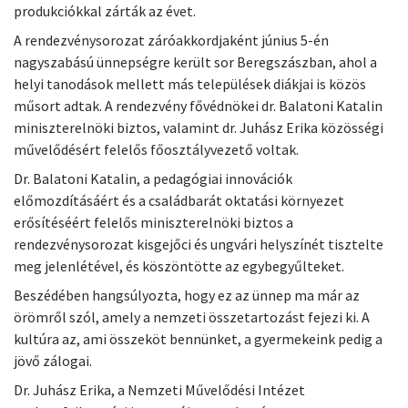
produkciókkal zárták az évet.
A rendezvénysorozat záróakkordjaként június 5-én
nagyszabású ünnepségre került sor Beregszászban, ahol a
helyi tanodások mellett más települések diákjai is közös
műsort adtak. A rendezvény fővédnökei dr. Balatoni Katalin
miniszterelnöki biztos, valamint dr. Juhász Erika közösségi
művelődésért felelős főosztályvezető voltak.
Dr. Balatoni Katalin, a pedagógiai innovációk
előmozdításáért és a családbarát oktatási környezet
erősítéséért felelős miniszterelnöki biztos a
rendezvénysorozat kisgejőci és ungvári helyszínét tisztelte
meg jelenlétével, és köszöntötte az egybegyűlteket.
Beszédében hangsúlyozta, hogy ez az ünnep ma már az
örömről szól, amely a nemzeti összetartozást fejezi ki. A
kultúra az, ami összeköt bennünket, a gyermekeink pedig a
jövő zálogai.
Dr. Juhász Erika, a Nemzeti Művelődési Intézet