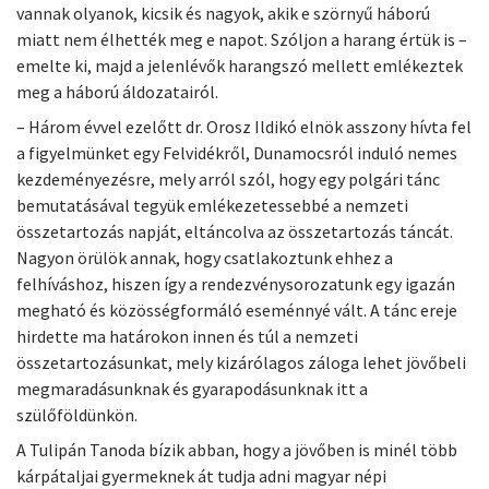
vannak olyanok, kicsik és nagyok, akik e szörnyű háború
miatt nem élhették meg e napot. Szóljon a harang értük is –
emelte ki, majd a jelenlévők harangszó mellett emlékeztek
meg a háború áldozatairól.
– Három évvel ezelőtt dr. Orosz Ildikó elnök asszony hívta fel
a figyelmünket egy Felvidékről, Dunamocsról induló nemes
kezdeményezésre, mely arról szól, hogy egy polgári tánc
bemutatásával tegyük emlékezetessebbé a nemzeti
összetartozás napját, eltáncolva az összetartozás táncát.
Nagyon örülök annak, hogy csatlakoztunk ehhez a
felhíváshoz, hiszen így a rendezvénysorozatunk egy igazán
megható és közösségformáló eseménnyé vált. A tánc ereje
hirdette ma határokon innen és túl a nemzeti
összetartozásunkat, mely kizárólagos záloga lehet jövőbeli
megmaradásunknak és gyarapodásunknak itt a
szülőföldünkön.
A Tulipán Tanoda bízik abban, hogy a jövőben is minél több
kárpátaljai gyermeknek át tudja adni magyar népi