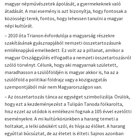
magyar népművészetek ápolását, a gyermekeknek való
átadását. A mai esemény is azt bizonyítja, hogy fontosak a
közösségi terek, fontos, hogy lehessen tanulni a magyar
népi kultúrát.
– 2010 óta Trianon évfordulója a magyarság részekre
szakításának gyásznapjából nemzeti összetartozásunk
emléknapjává emelkedett. Ez volt az a pillanat, amikor a
magyar Országgyűlés elfogadta a nemzeti összetartozásról
szóló törvényt. Célunk, hogy aki magyarnak született,
maradhasson a szülőföldjén is magyar akkor is, ha az a
szülőföld a politikai földrajz vagy a közigazgatás
szempontjából már nem Magyarországon van.
– Az összetartozás tánca az egységet szimbolizálja. Örülök,
hogy ezt a kezdeményezést a Tulipán Tanoda fölkarolta,
hisz ezzel az utódok is emlékezni fognak a 105 évvel ezelőtti
eseményekre. A mi kultúrkörünkben a harang temeti a
holtakat, a lelki üdvükért szól, és hívja az élőket. A harang
egyúttal búcsúztat, de az életet is élteti. Sajnos azonban