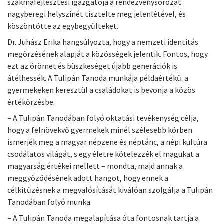
szakmafejlesztési igazgatója a rendezvénysorozat
nagyberegi helyszínét tisztelte meg jelenlétével, és
köszöntötte az egybegyűlteket.
Dr. Juhász Erika hangsúlyozta, hogy a nemzeti identitás
megőrzésének alapját a közösségek jelentik. Fontos, hogy
ezt az örömet és büszkeséget újabb generációk is
átélhessék. A Tulipán Tanoda munkája példaértékű: a
gyermekeken keresztül a családokat is bevonja a közös
értékőrzésbe.
– A Tulipán Tanodában folyó oktatási tevékenység célja,
hogy a felnövekvő gyermekek minél szélesebb körben
ismerjék meg a magyar népzene és néptánc, a népi kultúra
csodálatos világát, s egy életre kötelezzék el magukat a
magyarság értékei mellett – mondta, majd annak a
meggyőződésének adott hangot, hogy ennek a
célkitűzésnek a megvalósítását kiválóan szolgálja a Tulipán
Tanodában folyó munka.
– A Tulipán Tanoda megalapítása óta fontosnak tartja a