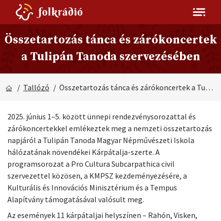
Összetartozás tánca és zárókoncertek
a Tulipán Tanoda szervezésében
/
Tallózó
/ Összetartozás tánca és zárókoncertek a Tulipán Tanoda szervezésében
2025. június 1–5. között ünnepi rendezvénysorozattal és
zárókoncertekkel emlékeztek meg a nemzeti összetartozás
napjáról a Tulipán Tanoda Magyar Népművészeti Iskola
hálózatának növendékei Kárpátalja-szerte. A
programsorozat a Pro Cultura Subcarpathica civil
szervezettel közösen, a KMPSZ kezdeményezésére, a
Kulturális és Innovációs Minisztérium és a Tempus
Alapítvány támogatásával valósult meg.
Az események 11 kárpátaljai helyszínen – Rahón, Visken,