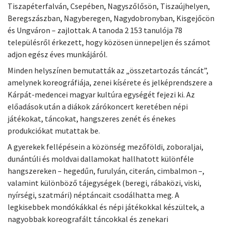
Tiszapéterfalván, Csepében, Nagyszőlősön, Tiszaújhelyen,
Beregszászban, Nagyberegen, Nagydobronyban, Kisgejőcön
és Ungváron – zajlottak. A tanoda 2 153 tanulója 78
településről érkezett, hogy közösen ünnepeljen és számot
adjon egész éves munkájáról.
Minden helyszínen bemutatták az „összetartozás táncát”,
amelynek koreográfiája, zenei kísérete és jelképrendszere a
Kárpát-medencei magyar kultúra egységét fejezi ki. Az
előadások után a diákok zárókoncert keretében népi
játékokat, táncokat, hangszeres zenét és énekes
produkciókat mutattak be.
A gyerekek fellépésein a közönség mezőföldi, zoboraljai,
dunántúli és moldvai dallamokat hallhatott különféle
hangszereken – hegedűn, furulyán, citerán, cimbalmon –,
valamint különböző tájegységek (beregi, rábaközi, viski,
nyírségi, szatmári) néptáncait csodálhatta meg. A
legkisebbek mondókákkal és népi játékokkal készültek, a
nagyobbak koreografált táncokkal és zenekari