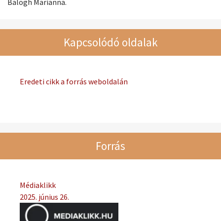
Balogh Marianna.
Kapcsolódó oldalak
Eredeti cikk a forrás weboldalán
Forrás
Médiaklikk
2025. június 26.