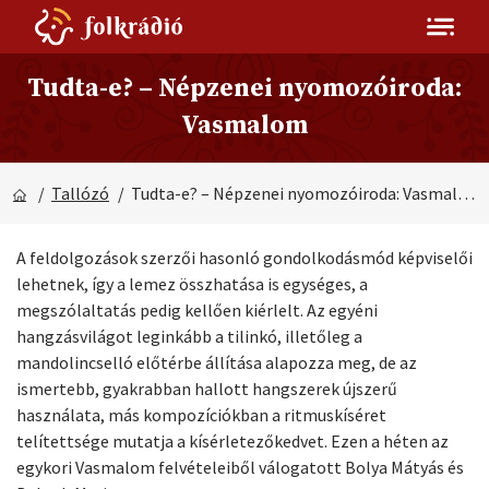
Tudta-e? – Népzenei nyomozóiroda:
Vasmalom
/
Tallózó
/ Tudta-e? – Népzenei nyomozóiroda: Vasmalom
A feldolgozások szerzői hasonló gondolkodásmód képviselői
lehetnek, így a lemez összhatása is egységes, a
megszólaltatás pedig kellően kiérlelt. Az egyéni
hangzásvilágot leginkább a tilinkó, illetőleg a
mandolincselló előtérbe állítása alapozza meg, de az
ismertebb, gyakrabban hallott hangszerek újszerű
használata, más kompozíciókban a ritmuskíséret
telítettsége mutatja a kísérletezőkedvet. Ezen a héten az
egykori Vasmalom felvételeiből válogatott Bolya Mátyás és