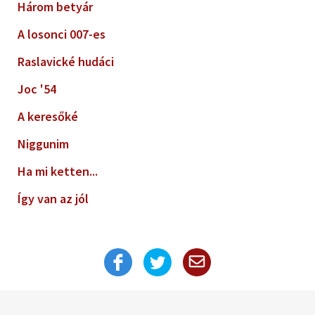
Három betyár
A losonci 007-es
Raslavické hudáci
Joc '54
A keresőké
Niggunim
Ha mi ketten...
Így van az jól