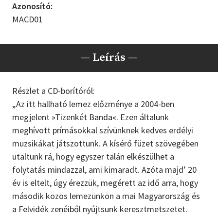
Azonosító:
MACD01
—
Leírás
—
Részlet a CD-borítóról:
„Az itt hallható lemez előzménye a 2004-ben
megjelent »Tizenkét Banda«. Ezen általunk
meghívott prímásokkal szívünknek kedves erdélyi
muzsikákat játszottunk. A kísérő füzet szövegében
utaltunk rá, hogy egyszer talán elkészülhet a
folytatás mindazzal, ami kimaradt. Azóta majd’ 20
év is eltelt, úgy érezzük, megérett az idő arra, hogy
második közös lemezünkön a mai Magyarország és
a Felvidék zenéiből nyújtsunk keresztmetszetet.