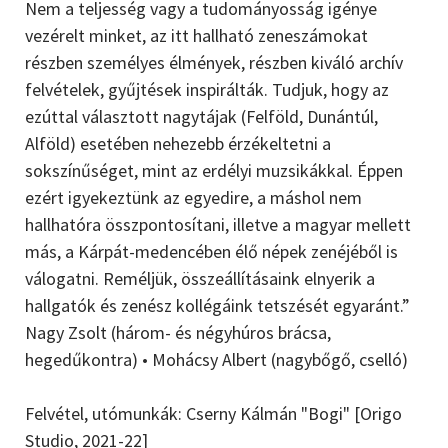
Nem a teljesség vagy a tudományosság igénye
vezérelt minket, az itt hallható zeneszámokat
részben személyes élmények, részben kiváló archív
felvételek, gyűjtések inspirálták. Tudjuk, hogy az
ezúttal választott nagytájak (Felföld, Dunántúl,
Alföld) esetében nehezebb érzékeltetni a
sokszínűséget, mint az erdélyi muzsikákkal. Éppen
ezért igyekeztünk az egyedire, a máshol nem
hallhatóra összpontosítani, illetve a magyar mellett
más, a Kárpát-medencében élő népek zenéjéből is
válogatni. Reméljük, összeállításaink elnyerik a
hallgatók és zenész kollégáink tetszését egyaránt.”
Nagy Zsolt (három- és négyhúros brácsa,
hegedűkontra) • Mohácsy Albert (nagybőgő, cselló)
Felvétel, utómunkák: Cserny Kálmán "Bogi" [Origo
Studio, 2021-22]