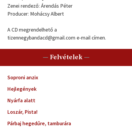
Zenei rendező: Árendás Péter
Producer: Mohácsy Albert
A CD megrendelhető a
tizennegybandacd@gmail.com e-mail címen.
—
Felvételek
—
Soproni anzix
Hejlegények
Nyárfa alatt
Loszár, Pista!
Párbaj hegedűre, tamburára