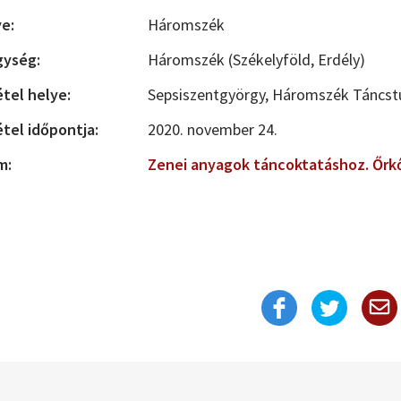
e:
Háromszék
gység:
Háromszék (Székelyföld, Erdély)
étel helye:
Sepsiszentgyörgy, Háromszék Táncst
étel időpontja:
2020. november 24.
m:
Zenei anyagok táncoktatáshoz. Őrk