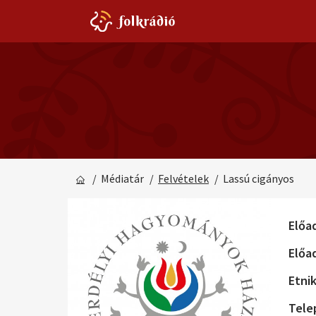
/ Médiatár
/
Felvételek
/ Lassú cigányos
Előa
Előa
Etni
Tele