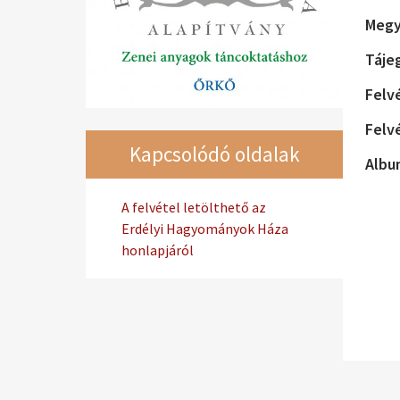
Megy
Táje
Felv
Felv
Kapcsolódó oldalak
Albu
A felvétel letölthető az
Erdélyi Hagyományok Háza
honlapjáról