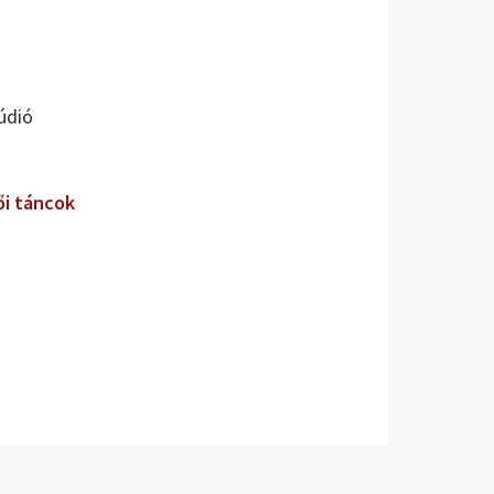
údió
ői táncok