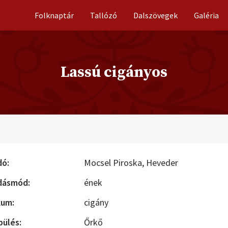
Folknaptár
Tallózó
Dalszövegek
Galéria
Lassú cigányos
dó:
Mocsel Piroska,
Heveder
dásmód:
ének
kum:
cigány
pülés:
Őrkő