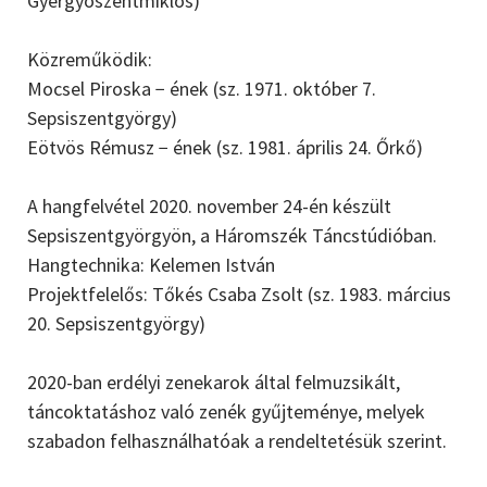
Gyergyószentmiklós)
Közreműködik:
Mocsel Piroska − ének (sz. 1971. október 7.
Sepsiszentgyörgy)
Eötvös Rémusz − ének (sz. 1981. április 24. Őrkő)
A hangfelvétel 2020. november 24-én készült
Sepsiszentgyörgyön, a Háromszék Táncstúdióban.
Hangtechnika: Kelemen István
Projektfelelős: Tőkés Csaba Zsolt (sz. 1983. március
20. Sepsiszentgyörgy)
2020-ban erdélyi zenekarok által felmuzsikált,
táncoktatáshoz való zenék gyűjteménye, melyek
szabadon felhasználhatóak a rendeltetésük szerint.