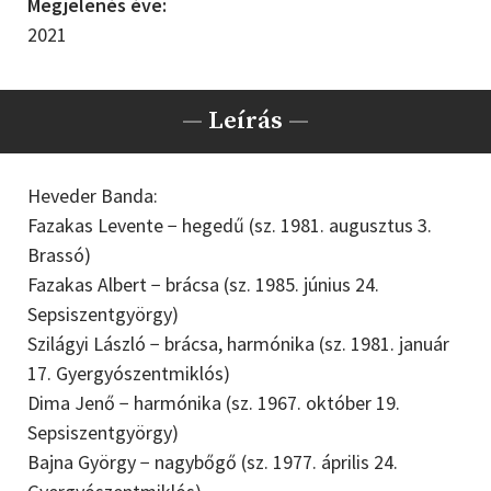
Megjelenés éve:
2021
—
Leírás
—
Heveder Banda:
Fazakas Levente − hegedű (sz. 1981. augusztus 3.
Brassó)
Fazakas Albert − brácsa (sz. 1985. június 24.
Sepsiszentgyörgy)
Szilágyi László − brácsa, harmónika (sz. 1981. január
17. Gyergyószentmiklós)
Dima Jenő − harmónika (sz. 1967. október 19.
Sepsiszentgyörgy)
Bajna György − nagybőgő (sz. 1977. április 24.