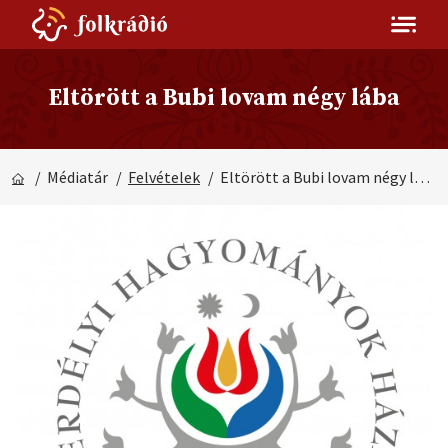
Eltörött a Bubi lovam négy lába
/ Médiatár
/
Felvételek
/ Eltörött a Bubi lovam négy lába