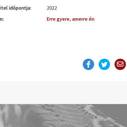
étel időpontja:
2022
m:
Erre gyere, amerre én