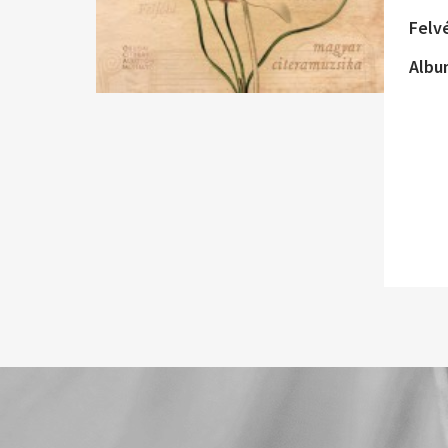
Felv
Albu