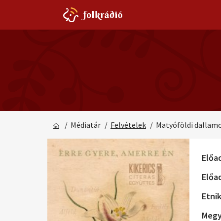
/ Médiatár
/
Felvételek
/ Matyóföldi dallam
Előa
Előa
Etni
Megy