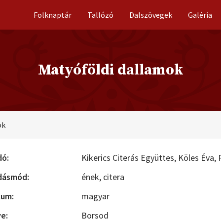
Folknaptár
Tallózó
Dalszövegek
Galéria
Matyóföldi dallamok
ok
dó:
Kikerics Citerás Együttes,
Köles Éva,
dásmód:
ének,
citera
kum:
magyar
e:
Borsod