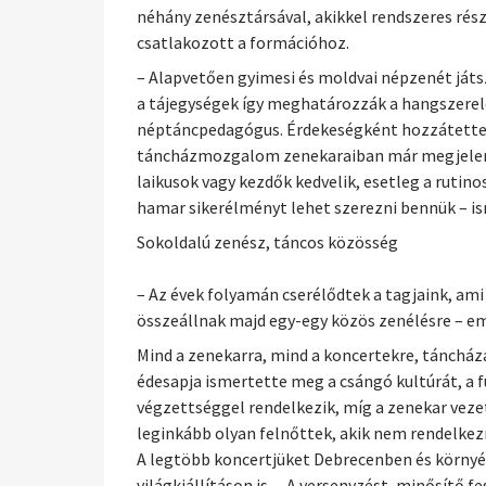
néhány zenésztársával, akikkel rendszeres rés
csatlakozott a formációhoz.
– Alapvetően gyimesi és moldvai népzenét játsz
a tájegységek így meghatározzák a hangszerelé
néptáncpedagógus. Érdekeségként hozzátette, 
táncházmozgalom zenekaraiban már megjelent.
laikusok vagy kezdők kedvelik, esetleg a ruti
hamar sikerélményt lehet szerezni bennük – i
Sokoldalú zenész, táncos közösség
– Az évek folyamán cserélődtek a tagjaink, ami
összeállnak majd egy-egy közös zenélésre – em
Mind a zenekarra, mind a koncertekre, táncháza
édesapja ismertette meg a csángó kultúrát, a f
végzettséggel rendelkezik, míg a zenekar veze
leginkább olyan felnőttek, akik nem rendelke
A legtöbb koncertjüket Debrecenben és környék
világkiállításon is. – A versenyzést, minősítő