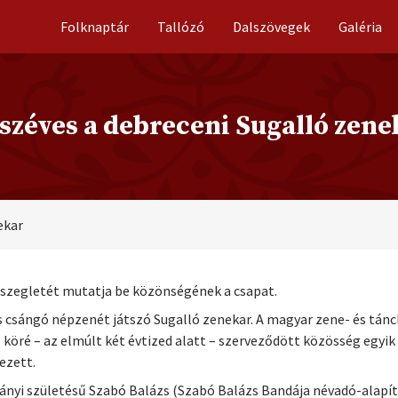
Folknaptár
Tallózó
Dalszövegek
Galéria
széves a debreceni Sugalló zene
ekar
szegletét mutatja be közönségének a csapat.
s csángó népzenét játszó Sugalló zenekar. A magyar zene- és tá
öré – az elmúlt két évtized alatt – szerveződött közösség egyi
ezett.
ányi születésű Szabó Balázs (Szabó Balázs Bandája névadó-alapítója