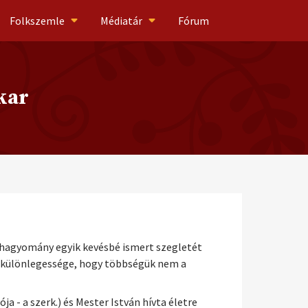
Folkszemle
Médiatár
Fórum
kar
nchagyomány egyik kevésbé ismert szegletét
k különlegessége, hogy többségük nem a
 - a szerk.) és Mester István hívta életre