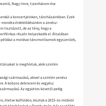
 vezető, Nagy Imre, tizenhárom éve
csendül a koncertjeinken, táncházainkban. Ezek
 – mondta érdeklődésünkre a zenész-
 tisztázott, de az tény, hogy a
férikus részén helyezkedik el. Általában
rt például a moldvai táncmotívumok egyszerűek,
ztársakat is meghívtuk, akik szintén
asági származású, akivel a szintén zenész
re. A kobzos debreceni és vegyész
 származású. Az együttes követői pedig
 illetve külföldön, köztük a 2015-ös milánói
artunk táncházakat a Domb utcán, bár az utóbbi