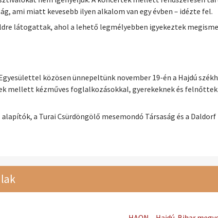
g, ami miatt kevesebb ilyen alkalom van egy évben – idézte fel.
ldre látogattak, ahol a lehető legmélyebben igyekeztek megismer
a Egyesülettel közösen ünnepeltünk november 19-én a Hajdú székhá
tek mellett kézműves foglalkozásokkal, gyerekeknek és felnőttek
lapítók, a Turai Csürdöngölő mesemondó Társaság és a Daldorf Z
lak
HAON – Hajdú-Bihar megyei