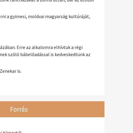
ni a gyimesi, moldvai magyarság kultúráját,
zában. Erre az alkalomra elhívtuk a régi
nek szóló bábelőadással is kedveskedtünk az
enekar is.
Forrás
 hírportál