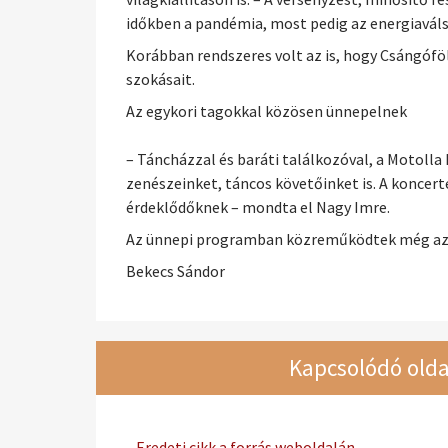
időkben a pandémia, most pedig az energiaválsá
Korábban rendszeres volt az is, hogy Csángófö
szokásait.
Az egykori tagokkal közösen ünnepelnek
– Táncházzal és baráti találkozóval, a Motoll
zenészeinket, táncos követőinket is. A koncer
érdeklődőknek – mondta el Nagy Imre.
Az ünnepi programban közreműködtek még az a
Bekecs Sándor
Kapcsolódó olda
Eredeti cikk a forrás weboldalán