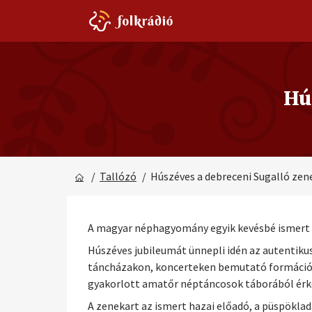
Hú
/
Tallózó
/ Húszéves a debreceni Sugalló zen
A magyar néphagyomány egyik kevésbé ismert 
Húszéves jubileumát ünnepli idén az autentiku
táncházakon, koncerteken bemutató formáció k
gyakorlott amatőr néptáncosok táborából érk
A zenekart az ismert hazai előadó, a püspöklad