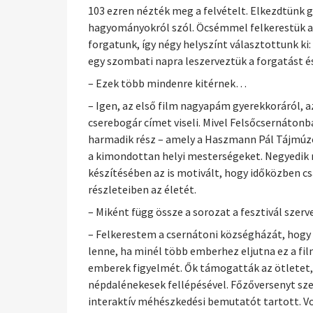
103 ezren nézték meg a felvételt. Elkezdtünk go
hagyományokról szól. Öcsémmel felkerestük a k
forgatunk, így négy helyszínt választottunk k
egy szombati napra leszerveztük a forgatást és 
– Ezek több mindenre kitérnek…
– Igen, az első film nagyapám gyerekkoráról, az 
cserebogár címet viseli. Mivel Felsőcsernáton
harmadik rész – amely a Haszmann Pál Tájmúzeu
a kimondottan helyi mesterségeket. Negyedik ré
készítésében az is motivált, hogy időközben c
részleteiben az életét.
– Miként függ össze a sorozat a fesztivál szerv
– Felkerestem a csernátoni községházát, hogy 
lenne, ha minél több emberhez eljutna ez a film
emberek figyelmét. Ők támogatták az ötletet,
népdalénekesek fellépésével. Főzőversenyt sze
interaktív méhészkedési bemutatót tartott. Vo