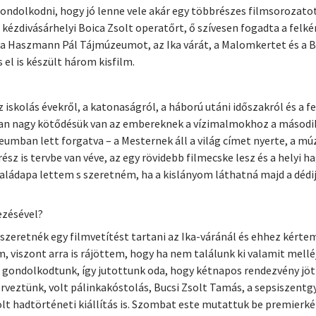
ndolkodni, hogy jó lenne vele akár egy többrészes filmsorozatot i
ézdivásárhelyi Boica Zsolt operatőrt, ő szívesen fogadta a felk
i: a Haszmann Pál Tájmúzeumot, az Ika várát, a Malomkertet és a
el is készült három kisfilm.
iskolás évekről, a katonaságról, a háború utáni időszakról és a fel
ban nagy kötődésük van az embereknek a vízimalmokhoz a második
mban lett forgatva – a Mesternek áll a világ címet nyerte, a múz
sz is tervbe van véve, az egy rövidebb filmecske lesz és a helyi 
saládapa lettem s szeretném, ha a kislányom láthatná majd a dédi
ezésével?
szeretnék egy filmvetítést tartani az Ika-váránál és ehhez kérte
, viszont arra is rájöttem, hogy ha nem találunk ki valamit mellé
 gondolkodtunk, így jutottunk oda, hogy kétnapos rendezvény jöt
rveztünk, volt pálinkakóstolás, Bucsi Zsolt Tamás, a sepsiszent
lt hadtörténeti kiállítás is. Szombat este mutattuk be premierké