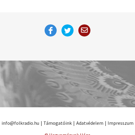
info@folkradio.hu
|
Támogatóink
|
Adatvédelem
|
Impresszum
© Hagyományok Háza