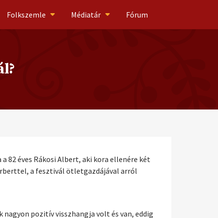
Folkszemle
Médiatár
Fórum
ál?
a 82 éves Rákosi Albert, aki kora ellenére két
berttel, a fesztivál ötletgazdájával arról
k nagyon pozitív visszhangja volt és van, eddig