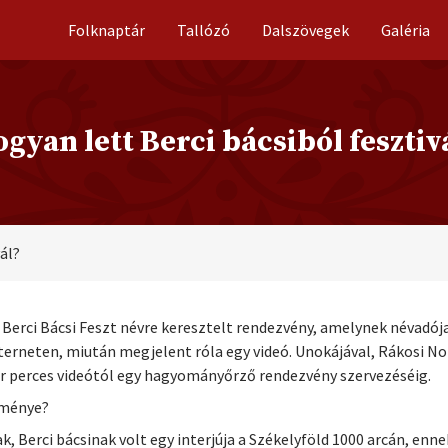
Folknaptár
Tallózó
Dalszövegek
Galéria
gyan lett Berci bácsiból fesztiv
ál?
a Berci Bácsi Feszt névre keresztelt rendezvény, amelynek névadója 
terneten, miután megjelent róla egy videó. Unokájával, Rákosi Nor
ár perces videótól egy hagyományőrző rendezvény szervezéséig.
zménye?
k, Berci bácsinak volt egy interjúja a Székelyföld 1000 arcán, enne