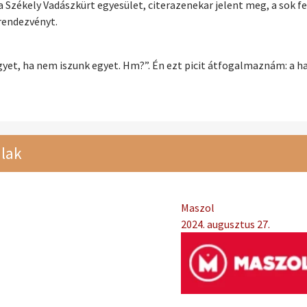
a Székely Vadászkürt egyesület, citerazenekar jelent meg, a sok f
rendezvényt.
yet, ha nem iszunk egyet. Hm?”. Én ezt picit átfogalmaznám: a 
lak
Maszol
2024. augusztus 27.