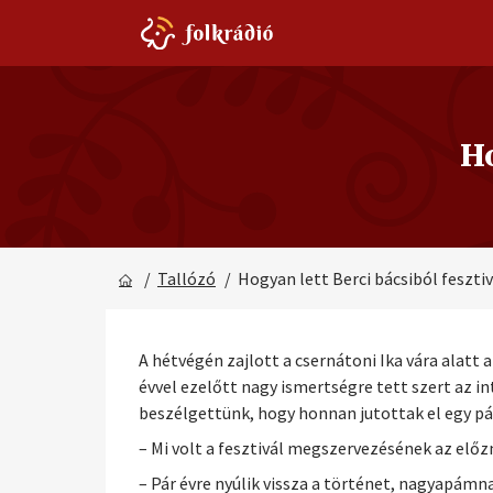
Ho
/
Tallózó
/ Hogyan lett Berci bácsiból fesztiv
A hétvégén zajlott a csernátoni Ika vára alatt 
évvel ezelőtt nagy ismertségre tett szert az in
beszélgettünk, hogy honnan jutottak el egy p
– Mi volt a fesztivál megszervezésének az elő
– Pár évre nyúlik vissza a történet, nagyapámna