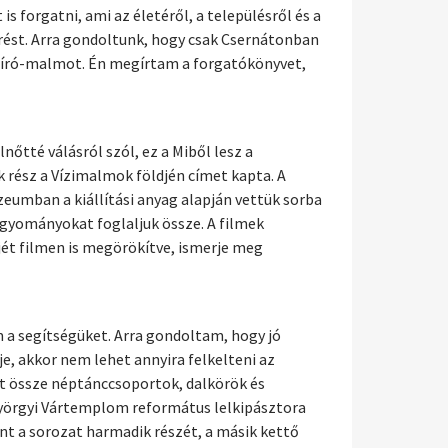
s forgatni, ami az életéről, a településről és a
érést. Arra gondoltunk, hogy csak Csernátonban
 Bíró-malmot. Én megírtam a forgatókönyvet,
nőtté válásról szól, ez a Miből lesz a
 rész a Vízimalmok földjén címet kapta. A
eumban a kiállítási anyag alapján vettük sorba
hagyományokat foglaljuk össze. A filmek
jét filmen is megörökítve, ismerje meg
m a segítségüket. Arra gondoltam, hogy jó
je, akkor nem lehet annyira felkelteni az
t össze néptánccsoportok, dalkörök és
györgyi Vártemplom református lelkipásztora
nt a sorozat harmadik részét, a másik kettő