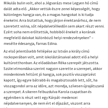
Mikulás bulin volt, ahol a Jégvarázs mese Legyen hó című
dalát adta elő. „Akkor vettük észre zenei képességét, hogy
különleges hangja van, és a magas hangokat is ki tudja
énekelni. Arra biztattuk, hogy járjon énektanárhoz, de nem
szeretett volna, sőt népdalvetélkedőn sem akart részt venni.
Ezért soha nem erőltettük, hobbiból énekelt a korának
megfelelő dalokat különböző helyi rendezvényeken” –
mesélte édesanyja, Farnas Edina.
Az első jelentősebb fellépése az István a király című
rockoperában volt, amit iskolástársaival adott elő a helyi
kultúrotthonban. Az előadásban Réka szerepét játszotta.
Szülei elmondása szerint nagyon szerette a szerepet, akkor
mindenkinek feltűnt jó hangja, sok pozitív visszajelzést
kapott, így egyre bátrabb és magabiztosabb lett, sőt, ha
visszagondol arra az időre, azt mondja, szívesen újrajátszaná
a szerepet. A sikeren felbuzdulva Karola csapatban és
egyéniben is részt vett egy Kárpát-medencei
népdalversenyen, de nem ért el díjazást, viszont arra