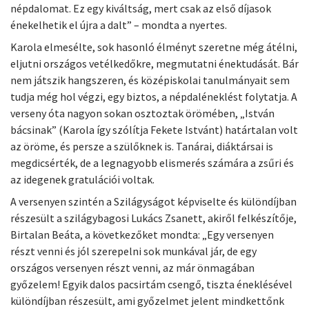
népdalomat. Ez egy kiváltság, mert csak az első díjasok
énekelhetik el újra a dalt” – mondta a nyertes.
Karola elmesélte, sok hasonló élményt szeretne még átélni,
eljutni országos vetélkedőkre, megmutatni énektudását. Bár
nem játszik hangszeren, és középiskolai tanulmányait sem
tudja még hol végzi, egy biztos, a népdaléneklést folytatja. A
verseny óta nagyon sokan osztoztak örömében, „István
bácsinak” (Karola így szólítja Fekete Istvánt) határtalan volt
az öröme, és persze a szülőknek is. Tanárai, diáktársai is
megdicsérték, de a legnagyobb elismerés számára a zsűri és
az idegenek gratulációi voltak.
A versenyen szintén a Szilágyságot képviselte és különdíjban
részesült a szilágybagosi Lukács Zsanett, akiről felkészítője,
Birtalan Beáta, a következőket mondta: „Egy versenyen
részt venni és jól szerepelni sok munkával jár, de egy
országos versenyen részt venni, az már önmagában
győzelem! Egyik dalos pacsirtám csengő, tiszta éneklésével
különdíjban részesült, ami győzelmet jelent mindkettőnk