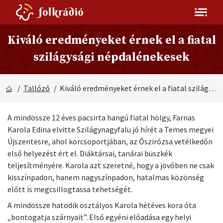
Kiváló eredményeket érnek el a fiatal
szilágysági népdalénekesek
/
Tallózó
/ Kiváló eredményeket érnek el a fiatal szilágysági népdalénekesek
A mindössze 12 éves pacsirta hangú fiatal hölgy, Farnas
Karola Edina elvitte Szilágynagyfalu jó hírét a Temes megyei
Újszentesre, ahol korcsoportjában, az Őszirózsa vetélkedőn
első helyezést ért el. Diáktársai, tanárai büszkék
teljesítményére. Karola azt szeretné, hogy a jövőben ne csak
kisszínpadon, hanem nagyszínpadon, hatalmas közönség
előtt is megcsillogtassa tehetségét.
A mindössze hatodik osztályos Karola hétéves kora óta
„bontogatja szárnyait”. Első egyéni előadása egy helyi