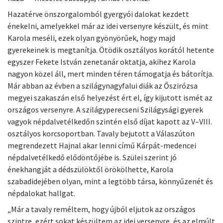
Hazatérve önszorgalomból gyergyói dalokat kezdett
énekelni, amelyekkel már az idei versenyre készült, és mint
Karola meséli, ezek olyan gyönyörűek, hogy majd
gyerekeinek is megtanítja. Ötödik osztályos korától hetente
egyszer Fekete István zenetanár oktatja, akihez Karola
nagyon közel áll, mert minden téren támogatja és bátorítja.
Már abban az évben a szilágynagyfalui diák az Őszirózsa
megyei szakaszán első helyezést ért el, így kijutott ismét az
országos versenyre. A szilágyperecseni Szilágysági gyerek
vagyok népdalvetélkedőn szintén első díjat kapott az V–VIII.
osztályos korcsoportban. Tavaly bejutott a Válaszúton
megrendezett Hajnal akar lenni című Kárpát-medencei
népdalvetélkedő elődöntőjébe is. Szülei szerint jó
énekhangját a dédszülöktől örökölhette, Karola
szabadidejében olyan, mint a legtöbb társa, könnyűzenét és
népdalokat hallgat.
„Már a tavaly reméltem, hogy újból eljutok az országos
szintre, ezért sokat készültem az idei versenyre, és az elmúlt