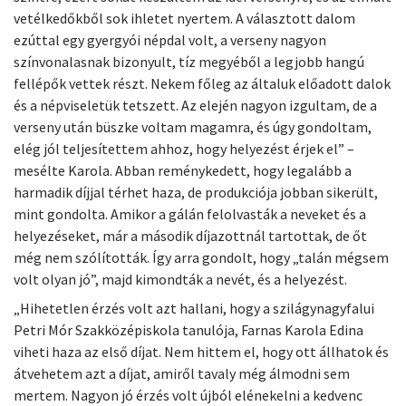
vetélkedőkből sok ihletet nyertem. A választott dalom
ezúttal egy gyergyói népdal volt, a verseny nagyon
színvonalasnak bizonyult, tíz megyéből a legjobb hangú
fellépők vettek részt. Nekem főleg az általuk előadott dalok
és a népviseletük tetszett. Az elején nagyon izgultam, de a
verseny után büszke voltam magamra, és úgy gondoltam,
elég jól teljesítettem ahhoz, hogy helyezést érjek el” –
mesélte Karola. Abban reménykedett, hogy legalább a
harmadik díjjal térhet haza, de produkciója jobban sikerült,
mint gondolta. Amikor a gálán felolvasták a neveket és a
helyezéseket, már a második díjazottnál tartottak, de őt
még nem szólították. Így arra gondolt, hogy „talán mégsem
volt olyan jó”, majd kimondták a nevét, és a helyezést.
„Hihetetlen érzés volt azt hallani, hogy a szilágynagyfalui
Petri Mór Szakközépiskola tanulója, Farnas Karola Edina
viheti haza az első díjat. Nem hittem el, hogy ott állhatok és
átvehetem azt a díjat, amiről tavaly még álmodni sem
mertem. Nagyon jó érzés volt újból elénekelni a kedvenc