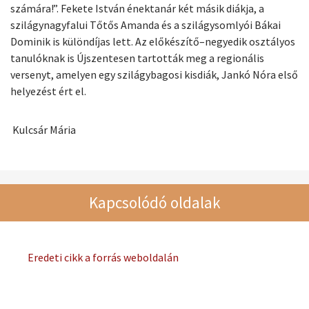
számára!”. Fekete István énektanár két másik diákja, a
szilágynagyfalui Tőtős Amanda és a szilágysomlyói Bákai
Dominik is különdíjas lett. Az előkészítő–negyedik osztályos
tanulóknak is Újszentesen tartották meg a regionális
versenyt, amelyen egy szilágybagosi kisdiák, Jankó Nóra első
helyezést ért el.
Kulcsár Mária
Kapcsolódó oldalak
Eredeti cikk a forrás weboldalán