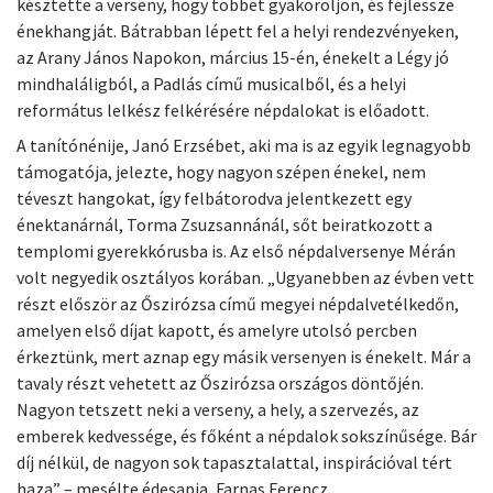
késztette a verseny, hogy többet gyakoroljon, és fejlessze
énekhangját. Bátrabban lépett fel a helyi rendezvényeken,
az Arany János Napokon, március 15-én, énekelt a Légy jó
mindhaláligból, a Padlás című musicalből, és a helyi
református lelkész felkérésére népdalokat is előadott.
A tanítónénije, Janó Erzsébet, aki ma is az egyik legnagyobb
támogatója, jelezte, hogy nagyon szépen énekel, nem
téveszt hangokat, így felbátorodva jelentkezett egy
énektanárnál, Torma Zsuzsannánál, sőt beiratkozott a
templomi gyerekkórusba is. Az első népdalversenye Mérán
volt negyedik osztályos korában. „Ugyanebben az évben vett
részt először az Őszirózsa című megyei népdalvetélkedőn,
amelyen első díjat kapott, és amelyre utolsó percben
érkeztünk, mert aznap egy másik versenyen is énekelt. Már a
tavaly részt vehetett az Őszirózsa országos döntőjén.
Nagyon tetszett neki a verseny, a hely, a szervezés, az
emberek kedvessége, és főként a népdalok sokszínűsége. Bár
díj nélkül, de nagyon sok tapasztalattal, inspirációval tért
haza” – mesélte édesapja, Farnas Ferencz.