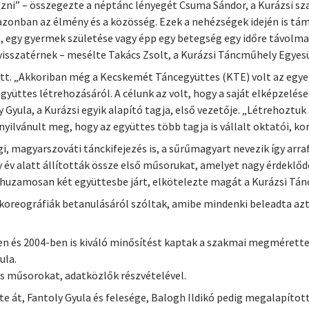
ezni” – összegezte a néptánc lényegét Csuma Sándor, a Kurázsi sz
zonban az élmény és a közösség. Ezek a nehézségek idején is tá
 egy gyermek születése vagy épp egy betegség egy időre távolma
visszatérnek – mesélte Takács Zsolt, a Kurázsi Táncműhely Egyesü
ött. „Akkoriban még a Kecskemét Táncegyüttes (KTE) volt az egye
gyüttes létrehozásáról. A célunk az volt, hogy a saját elképzelése
y Gyula, a Kurázsi egyik alapító tagja, első vezetője. „Létrehozt
yilvánult meg, hogy az együttes több tagja is vállalt oktatói, ko
i, magyarszováti tánckifejezés is, a sűrűmagyart nevezik így arra
gy év alatt állították össze első műsorukat, amelyet nagy érdeklő
árhuzamosan két együttesbe járt, elkötelezte magát a Kurázsi Tá
 koreográfiák betanulásáról szóltak, amibe mindenki beleadta az
n és 2004-ben is kiváló minősítést kaptak a szakmai megmérette
ula.
 műsorokat, adatközlők részvételével.
e át, Fantoly Gyula és felesége, Balogh Ildikó pedig megalapítot