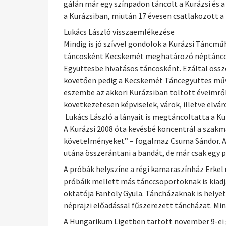
gálán már egy színpadon táncolt a Kurázsi és 
a Kurázsiban, miután 17 évesen csatlakozott 
Lukács László visszaemlékezése
Mindig is jó szívvel gondolok a Kurázsi Táncmű
táncosként Kecskemét meghatározó néptáncosai
Együttesbe hivatásos táncosként. Ezáltal öss
követően pedig a Kecskemét Táncegyüttes művé
eszembe az akkori Kurázsiban töltött éveimről
következetesen képviselek, várok, illetve elvá
Lukács László a lányait is megtáncoltatta a Ku
A Kurázsi 2008 óta kevésbé koncentrál a szakm
követelményeket” – fogalmaz Csuma Sándor. A p
utána összerántani a bandát, de már csak egy p
A próbák helyszíne a régi kamaraszínház Erkel 
próbáik mellett más tánccsoportoknak is kiadjá
oktatója Fantoly Gyula. Táncházaknak is helyet 
néprajzi előadással fűszerezett táncházat. Mi
A Hungarikum Ligetben tartott november 9-ei 