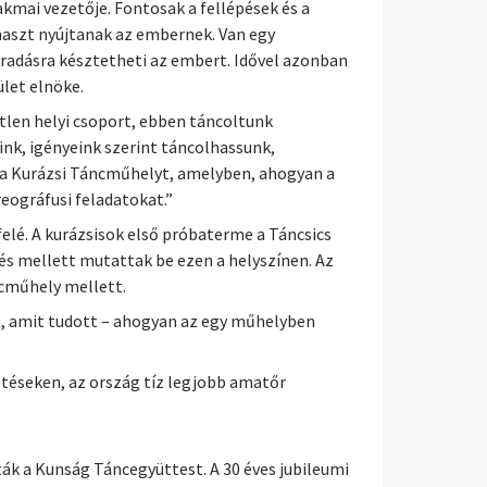
akmai vezetője. Fontosak a fellépések és a
maszt nyújtanak az embernek. Van egy
radásra késztetheti az embert. Idővel azonban
let elnöke.
tlen helyi csoport, ebben táncoltunk
ink, igényeink szerint táncolhassunk,
uk a Kurázsi Táncműhelyt, amelyben, ahogyan a
reográfusi feladatokat.”
felé. A kurázsisok első próbaterme a Táncsics
dés mellett mutattak be ezen a helyszínen. Az
ncműhely mellett.
t, amit tudott – ahogyan az egy műhelyben
téseken, az ország tíz legjobb amatőr
ták a Kunság Táncegyüttest. A 30 éves jubileumi