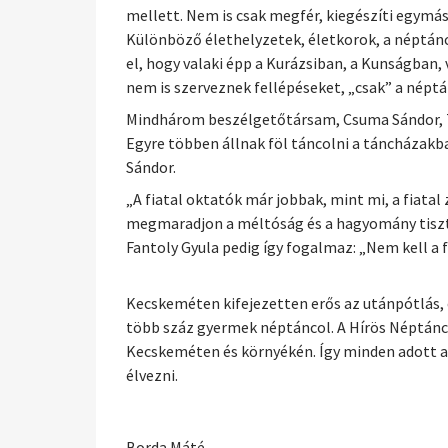
mellett. Nem is csak megfér, kiegészíti egymás
Különböző élethelyzetek, életkorok, a néptánc
el, hogy valaki épp a Kurázsiban, a Kunságban,
nem is szerveznek fellépéseket, „csak” a néptá
Mindhárom beszélgetőtársam, Csuma Sándor, Ta
Egyre többen állnak föl táncolni a táncházakba
Sándor.
„A fiatal oktatók már jobbak, mint mi, a fiata
megmaradjon a méltóság és a hagyomány tiszt
Fantoly Gyula pedig így fogalmaz: „Nem kell a f
Kecskeméten kifejezetten erős az utánpótlás, 
több száz gyermek néptáncol. A Hírös Néptánc
Kecskeméten és környékén. Így minden adott a
élvezni.
Borda Máté