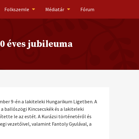
Folkszemle
Médiatár
Fórum
0 éves jubileuma
ber 9-én a lakiteleki Hungarikum Ligetben. A
ballószögi Kincsecskék és a lakiteleki
ette le az estét. A Kurázsi történetéről és
gi vezetőivel, valamint Fantoly Gyulával, a