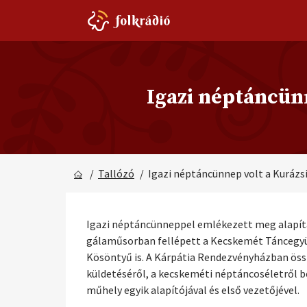
Igazi néptáncün
/
Tallózó
/ Igazi néptáncünnep volt a Kurázs
Igazi néptáncünneppel emlékezett meg alapítá
gálaműsorban fellépett a Kecskemét Táncegyütt
Kösöntyű is. A Kárpátia Rendezvényházban össz
küldetéséről, a kecskeméti néptáncoséletről be
műhely egyik alapítójával és első vezetőjével.