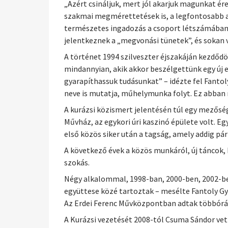
„Azért csináljuk, mert jól akarjuk magunkat ér
szakmai megmérettetések is, a legfontosabb a
természetes ingadozás a csoport létszámában,
jelentkeznek a „megvonási tünetek”, és sokan 
A történet 1994 szilveszter éjszakáján kezdőd
mindannyian, akik akkor beszélgettünk egy új e
gyarapíthassuk tudásunkat” – idézte fel Fantol
neve is mutatja, műhelymunka folyt. Ez abban n
A kurázsi közismert jelentésén túl egy mezőség
Művház, az egykori úri kaszinó épülete volt. E
első közös siker után a tagság, amely addig p
A következő évek a közös munkáról, új táncok,
szokás.
Négy alkalommal, 1998-ban, 2000-ben, 2002-be
együttese közé tartoztak – mesélte Fantoly Gy
Az Erdei Ferenc Művközpontban adtak többórás
A Kurázsi vezetését 2008-tól Csuma Sándor vett