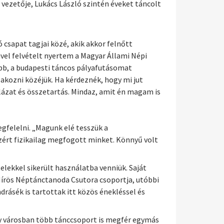
vezetője, Lukács László szintén éveket táncolt
 csapat tagjai közé, akik akkor felnőtt
el felvételt nyertem a Magyar Állami Népi
bb, a budapesti táncos pályafutásomat
kozni közéjük. Ha kérdeznék, hogy mi jut
lázat és összetartás. Mindaz, amit én magam is
gfelelni. „Magunk elé tesszük a
zért fizikailag megfogott minket. Könnyű volt
elekkel sikerült használatba venniük. Saját
 Hírös Néptánctanoda Csutora csoportja, utóbbi
drásék is tartottak itt közös énekléssel és
gy városban több tánccsoport is megfér egymás