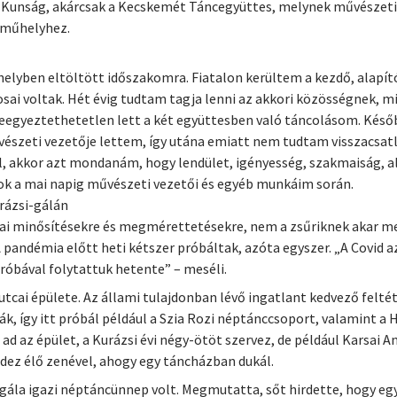
a Kunság, akárcsak a Kecskemét Táncegyüttes, melynek művészeti 
a műhelyhez.
helyben eltöltött időszakomra. Fiatalon kerültem a kezdő, alapító
 voltak. Hét évig tudtam tagja lenni az akkori közösségnek, miv
zeegyeztethetetlen lett a két együttesben való táncolásom. Késő
szeti vezetője lettem, így utána emiatt nem tudtam visszacsatla
, akkor azt mondanám, hogy lendület, igényesség, szakmaiság, a
rok a mai napig művészeti vezetői és egyéb munkáim során.
rázsi-gálán
ai minősítésekre és megmérettetésekre, nem a zsűriknek akar me
andémia előtt heti kétszer próbáltak, azóta egyszer. „A Covid a
róbával folytattuk hetente” – meséli.
utcai épülete. Az állami tulajdonban lévő ingatlant kedvező feltét
k, így itt próbál például a Szia Rozi néptánccsoport, valamint a
ad az épület, a Kurázsi évi négy-ötöt szervez, de például Karsai An
ndez élő zenével, ahogy egy táncházban dukál.
gála igazi néptáncünnep volt. Megmutatta, sőt hirdette, hogy e