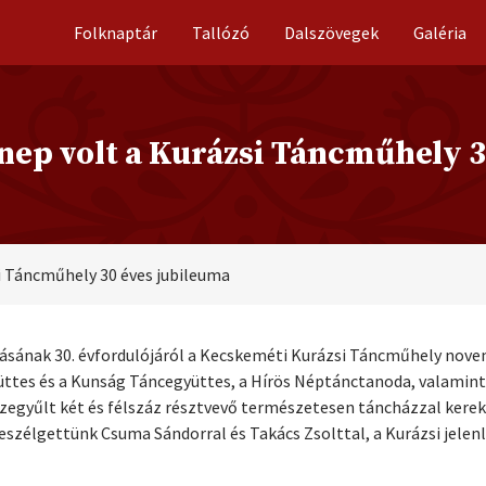
Folknaptár
Tallózó
Dalszövegek
Galéria
nep volt a Kurázsi Táncműhely 3
i Táncműhely 30 éves jubileuma
sának 30. évfordulójáról a Kecskeméti Kurázsi Táncműhely novem
es és a Kunság Táncegyüttes, a Hírös Néptánctanoda, valamint a 
egyűlt két és félszáz résztvevő természetesen táncházzal kerekít
szélgettünk Csuma Sándorral és Takács Zsolttal, a Kurázsi jelenle