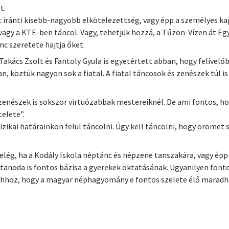
t.
 iránti kisebb-nagyobb elkötelezettség, vagy épp a személyes ka
 vagy a KTE-ben táncol. Vagy, tehetjük hozzá, a Tűzön-Vízen át Eg
nc szeretete hajtja őket.
kács Zsolt és Fantoly Gyula is egyetértett abban, hogy felívelő
n, köztük nagyon sok a fiatal. A fiatal táncosok és zenészek túl 
l zenészek is sokszor virtuózabbak mestereiknél. De ami fontos, 
elete”.
izikai határainkon felül táncolni. Úgy kell táncolni, hogy örömet 
elég, ha a Kodály Iskola néptánc és népzene tanszakára, vagy épp
tanoda is fontos bázisa a gyerekek oktatásának. Ugyanilyen fon
hhoz, hogy a magyar néphagyomány e fontos szelete élő maradha