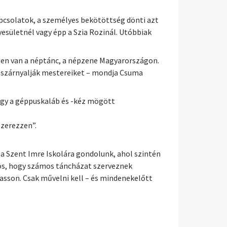
pcsolatok, a személyes bekötöttség dönti azt
yesületnél vagy épp a Szia Rozinál. Utóbbiak
ben van a néptánc, a népzene Magyarországon.
is szárnyalják mestereiket – mondja Csuma
hogy a géppuskaláb és -kéz mögött
szerezzen”.
 a Szent Imre Iskolára gondolunk, ahol szintén
tos, hogy számos táncházat szerveznek
sson. Csak művelni kell – és mindenekelőtt