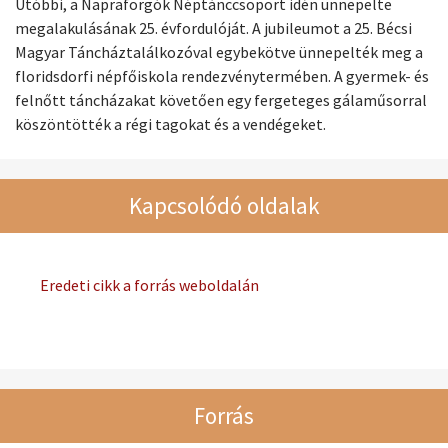
Utóbbi, a Napraforgók Néptánccsoport idén ünnepelte
megalakulásának 25. évfordulóját. A jubileumot a 25. Bécsi
Magyar Táncháztalálkozóval egybekötve ünnepelték meg a
floridsdorfi népfőiskola rendezvénytermében. A gyermek- és
felnőtt táncházakat követően egy fergeteges gálaműsorral
köszöntötték a régi tagokat és a vendégeket.
Kapcsolódó oldalak
Eredeti cikk a forrás weboldalán
Forrás