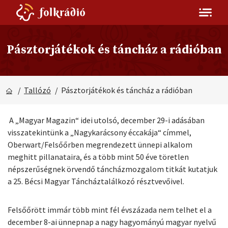
Pásztorjátékok és táncház a rádióban
/
Tallózó
/ Pásztorjátékok és táncház a rádióban
A „Magyar Magazin“ idei utolsó, december 29-i adásában
visszatekintünk a „Nagykarácsony éccakája“ címmel,
Oberwart/Felsőőrben megrendezett ünnepi alkalom
meghitt pillanataira, és a több mint 50 éve töretlen
népszerűségnek örvendő táncházmozgalom titkát kutatjuk
a 25. Bécsi Magyar Táncháztalálkozó résztvevőivel.
Felsőőrött immár több mint fél évszázada nem telhet el a
december 8-ai ünnepnap a nagy hagyományú magyar nyelvű