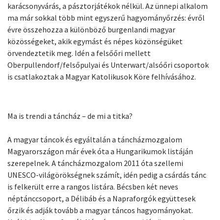
karácsonyvárás, a pásztorjátékok nélkül. Az ünnepi alkalom
ma már sokkal több mint egyszerű hagyományőrzés: évről
évre összehozza a különböző burgenlandi magyar
közösségeket, akik egymást és népes közönségüket
örvendeztetik meg. Idén a felsőőri mellett
Oberpullendorf/felsőpulyai és Unterwart/alsóőri csoportok
is csatlakoztak a Magyar Katolikusok Köre felhívásához.
Ma is trendi a táncház – de mi a titka?
A magyar táncok és egyáltalán a táncházmozgalom
Magyarországon már évek óta a Hungarikumok listáján
szerepelnek. A táncházmozgalom 2011 óta szellemi
UNESCO-világörökségnek számít, idén pedig a csárdás tánc
is felkerült erre a rangos listára. Bécsben két neves
néptánccsoport, a Délibáb és a Napraforgók együttesek
őrzik és adják tovább a magyar táncos hagyományokat.