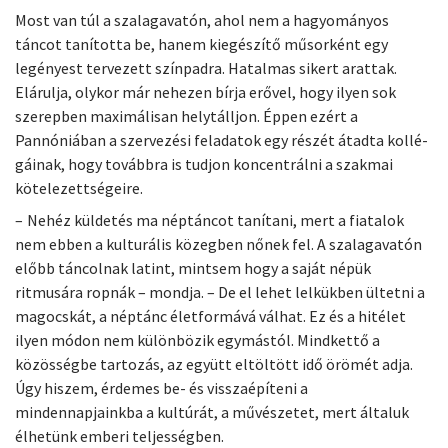
Most van túl a szalagavatón, ahol nem a hagyományos
táncot tanította be, hanem kiegészítő műsorként egy
legényest tervezett színpadra. Hatalmas sikert arattak.
Elárulja, olykor már nehezen bírja erővel, hogy ilyen sok
szerepben maximálisan helytálljon. Éppen ezért a
Pannóniában a szervezési feladatok egy részét átadta kollé­
gáinak, hogy továbbra is tudjon koncentrálni a szakmai
kötelezettségeire.
– Nehéz küldetés ma néptáncot tanítani, mert a fiatalok
nem ebben a kulturális közegben nőnek fel. A szalagavatón
előbb táncolnak latint, mintsem hogy a saját népük
ritmusára ropnák – mondja. – De el lehet lelkükben ültetni a
magocskát, a néptánc életformává válhat. Ez és a hitélet
ilyen módon nem különbözik egymástól. Mindkettő a
közösségbe tartozás, az együtt eltöltött idő örömét adja.
Úgy hiszem, érdemes be- és visszaépíteni a
mindennapjainkba a kultúrát, a művészetet, mert általuk
élhetünk emberi teljességben.