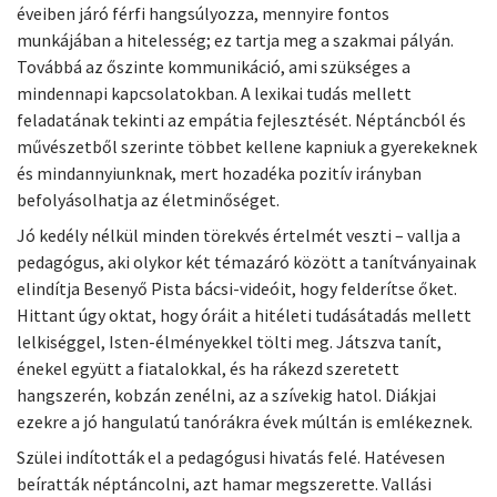
éveiben járó férfi hangsúlyozza, mennyire fontos
munkájában a hitelesség; ez tartja meg a szakmai pályán.
Továbbá az őszinte kommunikáció, ami szükséges a
mindennapi kapcsolatokban. A lexikai tudás mellett
feladatának tekinti az empátia fejlesztését. Néptáncból és
művészetből szerinte többet kellene kapniuk a gyerekeknek
és mindannyi­unk­nak, mert hozadéka pozitív irányban
befolyásolhatja az életminőséget.
Jó kedély nélkül minden törekvés értelmét veszti – vallja a
pedagógus, aki olykor két témazáró között a tanítványainak
elindítja Besenyő Pista bácsi-videóit, hogy felderítse őket.
Hittant úgy oktat, hogy óráit a hitéleti tudásátadás mellett
lelkiséggel, Isten-élményekkel tölti meg. Játszva tanít,
énekel együtt a fiatalokkal, és ha rákezd szeretett
hangszerén, kobzán zenélni, az a szívekig hatol. Diákjai
ezekre a jó hangulatú tanórákra évek múltán is emlékeznek.
Szülei indították el a pedagógusi hivatás felé. Hatévesen
beíratták néptáncolni, azt hamar megszerette. Vallási