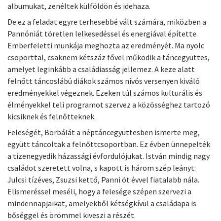
albumukat, zenéltek külföldön és idehaza.
De ez a feladat egyre terhesebbé vált számára, miközben a
Pannóniát töretlen lelkesedéssel és energiával építette.
Emberfeletti munkája meghozta az eredményét. Ma nyolc
csoporttal, csaknem kétszáz fővel működik a táncegyüttes,
amelyet leginkább a családiasság jellemez. A keze alatt
felnőtt táncoslábú diákok számos nívós versenyen kiváló
eredményekkel végeznek. Ezeken túl számos kulturális és
élményekkel teli programot szervez a közösséghez tartozó
kicsiknek és felnőtteknek.
Feleségét, Borbálát a néptáncegyüttesben ismerte meg,
együtt táncoltak a felnőttcsoportban. Ez évben ünnepelték
a tizenegyedik házassági évfordulójukat. István mindig nagy
családot szeretett volna, s kapott is három szép leányt:
Julcsi tízéves, Zsuzsi kettő, Panni öt évvel fiatalabb nála.
Elismeréssel meséli, hogy a felesége szépen szervezi a
mindennapjaikat, amelyekből kétségkívül a családapa is
bőséggel és örömmel kiveszi a részét.