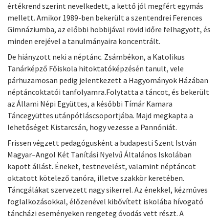
értékrend szerint nevelkedett, a kettő jól megfért egymás
mellett. Amikor 1989-ben bekerült a szentendrei Ferences
Gimnáziumba, az előbbi hobbijával rövid időre felhagyott, és
minden erejével a tanulmányaira koncentrált.
De hiányzott neki a néptánc. Zsámbékon, a Katolikus
Tanárképző Főiskola hitoktatóképzésén tanult, vele
párhuzamosan pedig jelentkezett a Hagyományok Házában
néptáncoktatói tanfolyamra.Folytatta a táncot, és bekerült
az Állami Népi Együttes, a későbbi Tímár Kamara
Táncegyüttes utánpótláscsoportjába. Majd megkapta a
lehetőséget Kistarcsán, hogy vezesse a Pannóniát.
Frissen végzett pedagógusként a budapesti Szent István
Magyar–Angol Két Tanítási Nyelvű Általános Iskolában
kapott állást. Éneket, testnevelést, valamint néptáncot
oktatott kötelező tanóra, illetve szakkör keretében.
Táncgálákat szervezett nagy sikerrel. Az énekkel, kézműves
foglalkozásokkal, élőzenével kibővített iskolába hívogató
táncházi eseményeken rengeteg óvodás vett részt. A