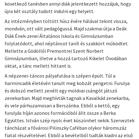
következő tanévben annyi diák jelentkezett hozzájuk, hogy
újra két osztály tudott indulni egy helyett.
Az intézményben töltött húsz évére hálával tekint vissza,
mondván, ott vált pedagógussá. Majd szakmai útja a Deák
Diák Ének-zenei Általános Iskola és Gimnáziumban
folytatódott, ahol néptáncot tanít és szakkört működtet.
Mellette a Gödöllői Premontrei Szent Norbert
Gimnáziumban, illetve a hozzá tartozó Kikelet Óvodában
oktat, a tánc mellett hittant is.
A népzenei-táncos pályafutása is szépen épült. Túl a
harmincadik életévén tanult meg kobzát pengetni. Furulya
és dobszó mellett zenélt egy moldvai csángót játszó
zenekarban. Majd meghívták tagnak a Kavalkád zenekarba,
és vele párhuzamosan a Berszánba. Ebből a kettő, egy
furulyás híján azonos formációból állt össze a Berka
Együttes. István szép nyolc évet köszönhet nekik. Szerveztek
táncházat a fővárosi Pilinszky Caféban olykor háromszáz
fiatal részvételével. Ebből a bevételből tudták kiadni az első