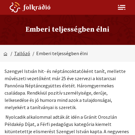
Emberi teljességben élni
/
Tallózó
/ Emberi teljességben élni
Szengyel István hit- és néptánc­ok­tatóként tanít, mellette
művészeti vezetőként már 25 éve szervezi a kistarcsai
Pannónia Néptáncegyüttes életét. Háromgyermekes
családapa. Rendkívül pozitív személyisége, derűje,
lelkesedése és jó humora mind azok a tulajdonságai,
melyekért a tanítványai is szeretik.
Nyolcadik alkalommal adták át idén a Gránit Oroszlán
Példakép Díjat, a Férfi pedagógus kategória kiemelt
kitüntetettje elismerést Szengyel István kapta. A negyvenes