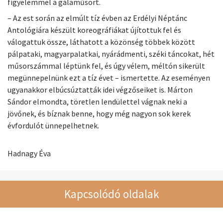
figyelemmel a gálaműsort.
– Az est során az elmúlt tíz évben az Erdélyi Néptánc
Antológiára készült koreográfiákat újítottuk fel és
válogattuk össze, láthatott a közönség többek között
pálpataki, magyarpalatkai, nyárádmenti, széki táncokat, hét
műsorszámmal léptünk fel, és úgy vélem, méltón sikerült
megünnepelnünk ezt a tíz évet – ismertette. Az eseményen
ugyanakkor elbúcsúztatták idei végzőseiket is. Márton
Sándor elmondta, töretlen lendülettel vágnak neki a
jövőnek, és bíznak benne, hogy még nagyon sok kerek
évfordulót ünnepelhetnek.
Hadnagy Éva
Kapcsolódó oldalak