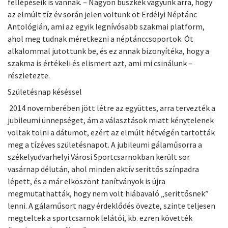
fellépéseik is vannak. – Nagyon büszkék vagyunk arra, hogy
az elmúlt tíz év során jelen voltunk öt Erdélyi Néptánc
Antológián, ami az egyik legnívósabb szakmai platform,
ahol meg tudnak méretkezni a néptánccsoportok. Öt
alkalommal jutottunk be, és ez annak bizonyítéka, hogy a
szakma is értékeli és elismert azt, ami mi csinálunk –
részletezte.
Születésnap késéssel
2014 novemberében jött létre az együttes, arra tervezték a
jubileumi ünnepséget, ám a választások miatt kénytelenek
voltak tolni a dátumot, ezért az elmúlt hétvégén tartották
meg a tízéves születésnapot. A jubileumi gálaműsorra a
székelyudvarhelyi Városi Sportcsarnokban került sor
vasárnap délután, ahol minden aktív serittős színpadra
lépett, és a már elköszönt tanítványok is újra
megmutathatták, hogy nem volt hiábavaló „serittősnek”
lenni. A gálaműsort nagy érdeklődés övezte, szinte teljesen
megteltek a sportcsarnok lelátói, kb. ezren követték