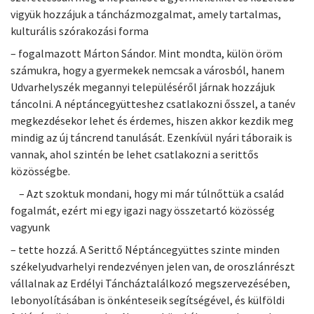
vigyük hozzájuk a táncházmozgalmat, amely tartalmas,
kulturális szórakozási forma
– fogalmazott Márton Sándor. Mint mondta, külön öröm
számukra, hogy a gyermekek nemcsak a városból, hanem
Udvarhelyszék megannyi településéről járnak hozzájuk
táncolni. A néptáncegyütteshez csatlakozni ősszel, a tanév
megkezdésekor lehet és érdemes, hiszen akkor kezdik meg
mindig az új táncrend tanulását. Ezenkívül nyári táboraik is
vannak, ahol szintén be lehet csatlakozni a serittős
közösségbe.
– Azt szoktuk mondani, hogy mi már túlnőttük a család
fogalmát, ezért mi egy igazi nagy összetartó közösség
vagyunk
– tette hozzá. A Serittő Néptáncegyüttes szinte minden
székelyudvarhelyi rendezvényen jelen van, de oroszlánrészt
vállalnak az Erdélyi Táncháztalálkozó megszervezésében,
lebonyolításában is önkénteseik segítségével, és külföldi