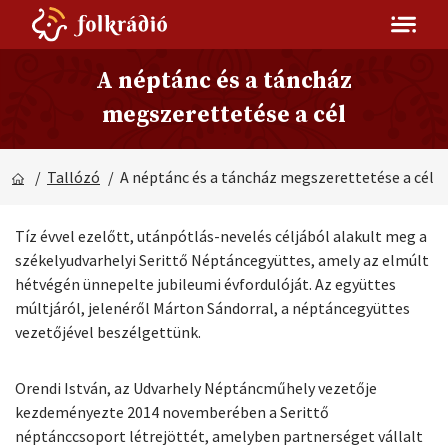
A néptánc és a táncház
megszerettetése a cél
/
Tallózó
/ A néptánc és a táncház megszerettetése a cél
Tíz évvel ezelőtt, utánpótlás-nevelés céljából alakult meg a
székelyudvarhelyi Serittő Néptáncegyüttes, amely az elmúlt
hétvégén ünnepelte jubileumi évfordulóját. Az együttes
múltjáról, jelenéről Márton Sándorral, a néptáncegyüttes
vezetőjével beszélgettünk.
Orendi István, az Udvarhely Néptáncműhely vezetője
kezdeményezte 2014 novemberében a Serittő
néptánccsoport létrejöttét, amelyben partnerséget vállalt