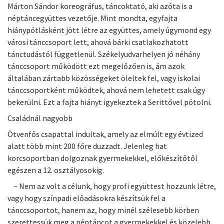
Márton Sándor koreográfus, táncoktató, aki azóta is a
néptáncegyüttes vezetője. Mint mondta, egyfajta
hiánypótlásként jött létre az együttes, amely úgymond egy
városi tánccsoport lett, ahová bárki csatlakozhatott
tánctudástól függetlenül. Székelyudvarhelyen jó néhány
tánccsoport működött ezt megelőzően is, ám azok
általában zártabb közösségeket öleltek fel, vagy iskolai
tánccsoportként működtek, ahová nem lehetett csak úgy
bekerülni. Ezt a fajta hiányt igyekeztek a Serittővel pótolni.
Családnál nagyobb
Ötvenfős csapattal indultak, amely az elmúlt egy évtized
alatt több mint 200 főre duzzadt. Jelenleg hat
korcsoportban dolgoznak gyermekekkel, előkészítőtől
egészen a 12. osztályosokig.
– Nem az volt a célunk, hogy profi együttest hozzunk létre,
vagy hogy színpadi előadásokra készítsük fel a
tánccsoportot, hanem az, hogy minél szélesebb körben
szerettessük meg a néptáncot a gyermekekkel és közelebb