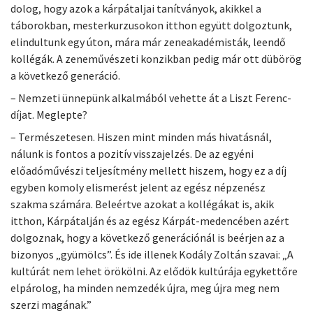
dolog, hogy azok a kárpátaljai tanítványok, akikkel a
táborokban, mesterkurzusokon itthon együtt dolgoztunk,
elindultunk egy úton, mára már zeneakadémisták, leendő
kollégák. A zeneművészeti konzikban pedig már ott dübörög
a következő generáció.
– Nemzeti ünnepünk alkalmából vehette át a Liszt Ferenc-
díjat. Meglepte?
– Természetesen. Hiszen mint minden más hivatásnál,
nálunk is fontos a pozitív visszajelzés. De az egyéni
előadóművészi teljesítmény mellett hiszem, hogy ez a díj
egyben komoly elismerést jelent az egész népzenész
szakma számára. Beleértve azokat a kollégákat is, akik
itthon, Kárpátalján és az egész Kárpát-medencében azért
dolgoznak, hogy a következő generációnál is beérjen az a
bizonyos „gyümölcs”. És ide illenek Kodály Zoltán szavai: „A
kultúrát nem lehet örökölni. Az elődök kultúrája egykettőre
elpárolog, ha minden nemzedék újra, meg újra meg nem
szerzi magának.”