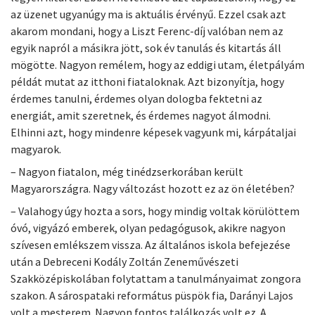
az üzenet ugyanúgy ma is aktuális érvényű. Ezzel csak azt
akarom mondani, hogy a Liszt Ferenc-díj valóban nem az
egyik napról a másikra jött, sok év tanulás és kitartás áll
mögötte. Nagyon remélem, hogy az eddigi utam, életpályám
példát mutat az itthoni fiataloknak. Azt bizonyítja, hogy
érdemes tanulni, érdemes olyan dologba fektetni az
energiát, amit szeretnek, és érdemes nagyot álmodni.
Elhinni azt, hogy mindenre képesek vagyunk mi, kárpátaljai
magyarok.
– Nagyon fiatalon, még tinédzserkorában került
Magyarországra. Nagy változást hozott ez az ön életében?
– Valahogy úgy hozta a sors, hogy mindig voltak körülöttem
óvó, vigyázó emberek, olyan pedagógusok, akikre nagyon
szívesen emlékszem vissza. Az általános iskola befejezése
után a Debreceni Kodály Zoltán Zeneművészeti
Szakközépiskolában folytattam a tanulmányaimat zongora
szakon. A sárospataki református püspök fia, Darányi Lajos
volt a mesterem. Nagyon fontos találkozás volt ez. A