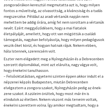
zongoraórákon keresztül megmutatta azt is, hogy milyen
fontos a műveltség, az olvasottság, a kíváncsiság és a tudás
megszerzése. Például az aradi vértanúk napján nem
mehettem be addig órára, amíg fel nem soroltam a vértanúk
nevét. Ezért meggyőződésem, hogy a mai fiatalok
életpályáját, amellett, hogy ott van mögöttük a családi
támogatás, nagyban befolyásolja, hogy milyen pedagógusok
veszik őket körül, és hogyan hatnak rájuk. Nekem ebben,
hála Istennek, szerencsém volt.
Eszter nem elégedett meg a Nyíregyházán és a Debrecenben
szerzett diplomákkal, mint azt elárulta, nagy vágya volt,
hogy énekelni tanulhasson.
– Felsőoktatásban, egyetemi szinten éppen akkor indult el a
népzenei képzés Budapesten, miután Debrecenben
elvégeztem a zongora szakot, Nyíregyházán pedig az ének-
zene szakot. A szüleim örültek, hogy most már én is
elindulok az életben. Nekem viszont más terveim voltak,
énekelni szerettem volna. Így amikor megtudtam, hogy a