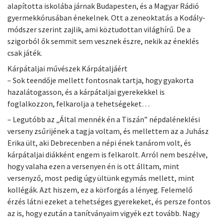
alapította iskolába járnak Budapesten, és a Magyar Rádió
gyermekkórusában énekelnek. Ott a zeneoktatás a Kodály-
módszer szerint zajlik, ami köztudottan világhírű. De a
szigorból ők semmit sem vesznek észre, nekik az éneklés
csak játék.
Kárpátaljai művészek Kárpátaljáért
– Sok teendője mellett fontosnak tartja, hogy gyakorta
hazalátogasson, és a kárpátaljai gyerekekkel is
foglalkozzon, felkarolja a tehetségeket…
– Legutóbb az „Által mennék én a Tiszán” népdaléneklési
verseny zsűrijének a tagja voltam, és mellettem az a Juhász
Erika ült, aki Debrecenben a népi ének tanárom volt, és
kárpátaljai diákként engem is felkarolt. Arról nem beszélve,
hogy valaha ezen a versenyen én is ott álltam, mint
versenyző, most pedig úgy ültünk egymás mellett, mint
kollégák. Azt hiszem, ez a körforgás a lényeg. Felemelő
érzés látni ezeket a tehetséges gyerekeket, és persze fontos
az is, hogy ezután a tanítványaim vigyék ezt tovább. Nagy