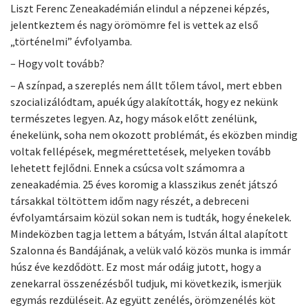
Liszt Ferenc Zeneakadémián elindul a népzenei képzés,
jelentkeztem és nagy örömömre fel is vettek az első
„történelmi” évfolyamba.
– Hogy volt tovább?
– A színpad, a szereplés nem állt tőlem távol, mert ebben
szocializálódtam, apuék úgy alakították, hogy ez nekünk
természetes legyen. Az, hogy mások előtt zenélünk,
énekelünk, soha nem okozott problémát, és eközben mindig
voltak fellépések, megmérettetések, melyeken tovább
lehetett fejlődni. Ennek a csúcsa volt számomra a
zeneakadémia. 25 éves koromig a klasszikus zenét játszó
társakkal töltöttem időm nagy részét, a debreceni
évfolyamtársaim közül sokan nem is tudták, hogy énekelek.
Mindeközben tagja lettem a bátyám, István által alapított
Szalonna és Bandájának, a velük való közös munka is immár
húsz éve kezdődött. Ez most már odáig jutott, hogy a
zenekarral összenézésből tudjuk, mi következik, ismerjük
egymás rezdüléseit. Az együtt zenélés, örömzenélés köt