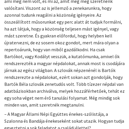
ami még nem volt, és mi az, amit még meg szeretnénk
valósítani. Viszont az is jellemző a zenekarunkra, hogy
azonnal tudunk reagálni a közönség igényeire. Az
összeállított műsorunkat egy perc alatt át tudjuk formálni,
ha azt látjuk, hogy a közönség teljesen mást igényel, vagy
mást szeretne. És gyakran előfordul, hogy helyben kell
újratervezni, de ez sosem okoz gondot, mert mára olyan a
repertoárunk, hogy van miből gazdálkodni. Ha csak
Bartókot, vagy Kodályt vesszük, a kutatómunka, amivel ők
rendszerezték a magyar népdalokat, annak most is csodájára
járnak az egész világban. A szlovák népzenénél is Bartók
rendszerezte a népdalokat, ezért sokan azt gondolják, hogy
Bartók Béla szlovák zenetudós volt. Több tízezer népdal van
adatbázisokban archiválva, melyek hozzáférhetőek, tehát ez
egy soha véget nem érő tanulási folyamat. Még mindig sok
minden van, amit szeretnék megtanulni.
– A Magyar Állami Népi Együttes énekes-szólistája, a
Szalonna és Bandája énekeseként sokat utazik. Hogyan tudja
egyeztetni a sok feladatot a családi élettel?