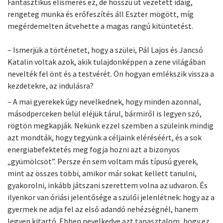
Fantasztikus elismerés ez, de hosszú út vezetett idáig,
rengeteg munka és erőfeszítés áll Eszter mögött, míg
megérdemelten átvehette a magas rangú kitüntetést.
– Ismerjük a történetet, hogy a szülei, Pál Lajos és Jancsó
Katalin voltak azok, akik tulajdonképpen a zene világában
nevelték fel önt és a testvérét. Ön hogyan emlékszik vissza a
kezdetekre, az indulásra?
– A mai gyerekek úgy nevelkednek, hogy minden azonnal,
másodperceken belül eléjük tárul, bármiről is legyen szó,
rögtön megkapják. Nekünk ezzel szemben a szüleink mindig
azt mondták, hogy tegyünk a céljaink eléréséért, és a sok
energiabefektetés meg fogja hozni azt a bizonyos
„gyümölcsöt”. Persze én sem voltam más típusú gyerek,
mint az összes többi, amikor már sokat kellett tanulni,
gyakorolni, inkább játszani szerettem volna az udvaron. És
ilyenkor van óriási jelentősége a szülői jelenlétnek: hogy az a
gyermek ne adja fel az első adandó nehézségnél, hanem
legyen kitartó. Ebben nevelkedve azt tapasztalom, hogy ez