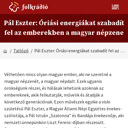
Pál Eszter: Óriási energiákat szabadít
fel az emberekben a magyar népzene
/
Tallózó
/ Pál Eszter: Óriási energiákat szabadít fel az emberekben a magyar népzene
Vélhetően nincs olyan magyar ember, aki ne szeretné a
magyar népzenét, a magyar népdalt. Ezek ugyanis
örökségünk részei, és hálásak lehetünk azoknak az
embereknek, akik felkutatják, művelik és átadják a
következő generációnak. Ezen művészek egyike a viski
születésű Pál Eszter, a Magyar Állami Népi Együttes énekes-
szólistája, a Pál István „Szalonna” és Bandája énekesnője, aki
nemzeti ünnepünkön Liszt Ferenc-díjban részesült.