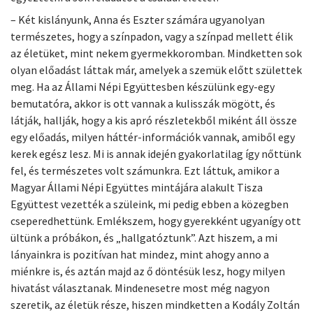
– Két kislányunk, Anna és Eszter számára ugyanolyan
természetes, hogy a színpadon, vagy a színpad mellett élik
az életüket, mint nekem gyermekkoromban. Mindketten sok
olyan előadást láttak már, amelyek a szemük előtt születtek
meg. Ha az Állami Népi Együttesben készülünk egy-egy
bemutatóra, akkor is ott vannak a kulisszák mögött, és
látják, hallják, hogy a kis apró részletekből miként áll össze
egy előadás, milyen háttér-információk vannak, amiből egy
kerek egész lesz. Mi is annak idején gyakorlatilag így nőttünk
fel, és természetes volt számunkra. Ezt láttuk, amikor a
Magyar Állami Népi Együttes mintájára alakult Tisza
Együttest vezették a szüleink, mi pedig ebben a közegben
cseperedhettünk. Emlékszem, hogy gyerekként ugyanígy ott
ültünk a próbákon, és „hallgatóztunk”. Azt hiszem, a mi
lányainkra is pozitívan hat mindez, mint ahogy anno a
miénkre is, és aztán majd az ő döntésük lesz, hogy milyen
hivatást választanak. Mindenesetre most még nagyon
szeretik, az életük része, hiszen mindketten a Kodály Zoltán