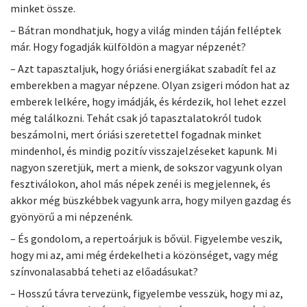
minket össze.
– Bátran mondhatjuk, hogy a világ minden táján felléptek
már. Hogy fogadják külföldön a magyar népzenét?
– Azt tapasztaljuk, hogy óriási energiákat szabadít fel az
emberekben a magyar népzene. Olyan zsigeri módon hat az
emberek lelkére, hogy imádják, és kérdezik, hol lehet ezzel
még találkozni. Tehát csak jó tapasztalatokról tudok
beszámolni, mert óriási szeretettel fogadnak minket
mindenhol, és mindig pozitív visszajelzéseket kapunk. Mi
nagyon szeretjük, mert a mienk, de sokszor vagyunk olyan
fesztiválokon, ahol más népek zenéi is megjelennek, és
akkor még büszkébbek vagyunk arra, hogy milyen gazdag és
gyönyörű a mi népzenénk.
– És gondolom, a repertoárjuk is bővül. Figyelembe veszik,
hogy mi az, ami még érdekelheti a közönséget, vagy még
színvonalasabbá teheti az előadásukat?
– Hosszú távra tervezünk, figyelembe vesszük, hogy mi az,