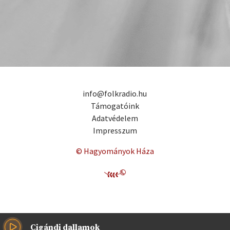
info@folkradio.hu
Támogatóink
Adatvédelem
Impresszum
© Hagyományok Háza
Cigándi dallamok