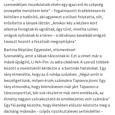
szenvedélyes mozdulataik révén egy igazi erő és szépség
ünnepébe merültem bele” – fogalmazott érzékletesen és
költőien a tudósító, aki ugyanezt a stílust folytatta, sőt,
erősítette a lányok láttán. „Amikor kéz a kézben kört
alkotva forogtak és ugráltak, úgy tűnt, mintha színes
virágok nyílnának ki a téren – a látványos kavalkád virágzó
tavaszt hozott a fesztivál megnyitójára.”
Bartina Néptánc Egyesület, elismeréssel
Szenvedély, amit a lábak táncolnak ki. Ezt a címet már a
másik újságíró, Li Yeh-Pin-Ju adta cikkének. A szerző többek
között a viseletükről kérdezte a a bartinás fiatalokat. Egy
lány elmesélte, hogy az ő ruhája százéves. „Végül arról is
beszélgettünk, milyen érzés számukra Tajvanra jönni. Egy
lány elmondta, hogy kilencévesen már járt Tajvanon a
tánccsoporttal, bár sok részletre már nem emlékszik, az
élmény nagyon szórakoztató és emlékezetes volt számára.”
Egy fiú pedig közölte, hogy életében először kóstolta meg a
dàcháng miànxiàn – csípős rizstésztaleves sertésbéllel –