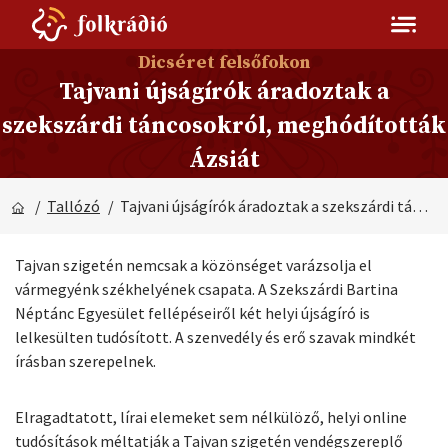
Dicséret felsőfokon
Tajvani újságírók áradoztak a
szekszárdi táncosokról, meghódították
Ázsiát
/
Tallózó
/ Tajvani újságírók áradoztak a szekszárdi táncosokról, meghódították Ázsiát
Tajvan szigetén nemcsak a közönséget varázsolja el
vármegyénk székhelyének csapata. A Szekszárdi Bartina
Néptánc Egyesület fellépéseiről két helyi újságíró is
lelkesülten tudósított. A szenvedély és erő szavak mindkét
írásban szerepelnek.
Elragadtatott, lírai elemeket sem nélkülöző, helyi online
tudósítások méltatják a Tajvan szigetén vendégszereplő