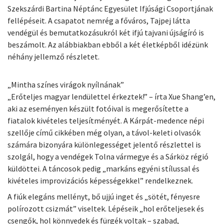
Szekszárdi Bartina Néptánc Egyesület Ifjúsági Csoportjának
fellépéseit. A csapatot nemrég a főváros, Tajpej látta
vendégül és bemutatkozásukról két ifjú tajvani újságíró is
beszámolt. Az alábbiakban ebből a két életképből idézünk
néhány jellemző részletet.
„Mintha színes virágok nyílnának”
„Erőteljes magyar lendülettel érkeztek!” – írta Xue Shang’en,
aki az eseményen készült fotóival is megerősítette a
fiatalok kivételes teljesítményét. A Kárpát-medence népi
szellője című cikkében még olyan, a távol-keleti olvasók
számára bizonyára különlegességet jelentő részlettel is
szolgál, hogy a vendégek Tolna vármegye és a Sárköz régió
küldöttei. A táncosok pedig „markáns egyéni stílussal és
kivételes improvizációs képességekkel” rendelkeznek.
A fiúk elegáns mellényt, bő ujjú inget és „sötét, fényesre
polírozott csizmát” viseltek. Lépéseik „hol erőteljesek és
csengők, hol könnyedek és fürgék voltak – szabad,