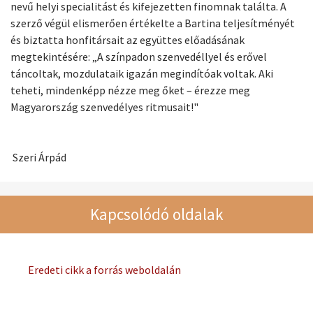
nevű helyi specialitást és kifejezetten finomnak találta. A
szerző végül elismerően értékelte a Bartina teljesítményét
és biztatta honfitársait az együttes előadásának
megtekintésére: „A színpadon szenvedéllyel és erővel
táncoltak, mozdulataik igazán megindítóak voltak. Aki
teheti, mindenképp nézze meg őket – érezze meg
Magyarország szenvedélyes ritmusait!"
Szeri Árpád
Kapcsolódó oldalak
Eredeti cikk a forrás weboldalán