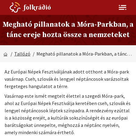
Megható pillanatok a Móra-Parkban, a
tánc ereje hozta össze a nemzeteket
/
Tallózó
/ Megható pillanatok a Móra-Parkban, a tánc ereje hozta össze a nemzeteket
Az Európai Népek Fesztiváljának adott otthont a Móra-park
vasárnap. Cseh, szlovák és lengyel néptáncosok varázsoltak
fergeteges hangulatot a térre.
Vasárnap este ismét megtelt élettel a szegedi Móra-park,
ahol az Európai Népek Fesztiválja keretében cseh, szlovák és
lengyel néptáncosok léptek színpadra. A rendezvény ezúttal
is a közösség erejét, a kultúrák sokszínűségét és az európai
barátságokat ünnepelte, méghozzá a néptánc nyelvén,
amely mindenki számára érthető.