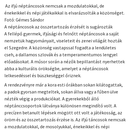
Az ifjú néptáncosok nemcsak a mozdulatokkal, de
énekeikkel és népi játékaikkal is elvarázsolták a közönséget.
Fotó: Gémes Sándor
A néptáncosok az összetartozás érzését is sugározták
A fellépő gyermek, ifjúsági és felnőtt néptáncosok a saját
nemzetük hagyományait, viseleteit és zenei világát hozták
el Szegedre. A közönség vastapssal fogadta a lendületes
cseh, a dallamos szlovák és a temperamentumos lengyel
előadásokat. A műsor során a nézők bepillantást nyerhettek
abba a kulturális örökségbe, amelyet a néptáncosok
lelkesedéssel és büszkeséggel őriznek.
A rendezvényre már a kora esti órákban sokan kilátogattak,
a padok gyorsan megteltek, sokan állva vagy a fűben ülve
nézték végig a produkciókat. A gyerekekből álló
néptánccsoportok látványa különösen megindító volt. A
precízen betanult lépések mögött ott volt a játékosság, az
öröm és az összetartozás érzése is. Az ifjú táncosok nemcsak
a mozdulatokkal, de mosolyukkal, énekeikkel és népi