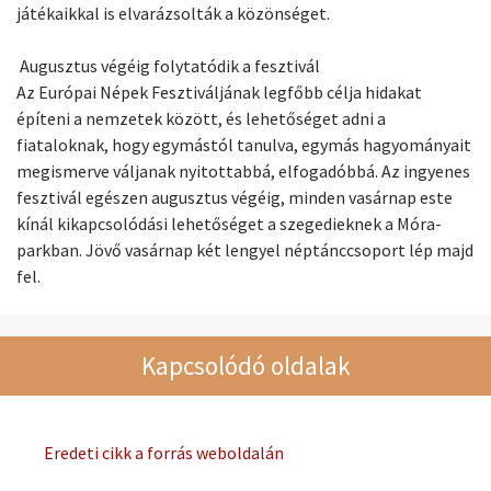
játékaikkal is elvarázsolták a közönséget.
Augusztus végéig folytatódik a fesztivál
Az Európai Népek Fesztiváljának legfőbb célja hidakat
építeni a nemzetek között, és lehetőséget adni a
fiataloknak, hogy egymástól tanulva, egymás hagyományait
megismerve váljanak nyitottabbá, elfogadóbbá. Az ingyenes
fesztivál egészen augusztus végéig, minden vasárnap este
kínál kikapcsolódási lehetőséget a szegedieknek a Móra-
parkban. Jövő vasárnap két lengyel néptánccsoport lép majd
fel.
Kapcsolódó oldalak
Eredeti cikk a forrás weboldalán