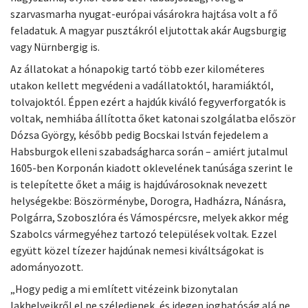
szarvasmarha nyugat-európai vásárokra hajtása volt a fő
feladatuk. A magyar pusztákról eljutottak akár Augsburgig
vagy Nürnbergig is.
Az állatokat a hónapokig tartó több ezer kilométeres
utakon kellett megvédeni a vadállatoktól, haramiáktól,
tolvajoktól. Éppen ezért a hajdúk kiváló fegyverforgatók is
voltak, nemhiába állította őket katonai szolgálatba először
Dózsa György, később pedig Bocskai István fejedelem a
Habsburgok elleni szabadságharca során – amiért jutalmul
1605-ben Korponán kiadott oklevelének tanúsága szerint le
is telepítette őket a máig is hajdúvárosoknak nevezett
helységekbe: Böszörménybe, Dorogra, Hadházra, Nánásra,
Polgárra, Szoboszlóra és Vámospércsre, melyek akkor még
Szabolcs vármegyéhez tartozó települések voltak. Ezzel
együtt közel tízezer hajdúnak nemesi kiváltságokat is
adományozott.
„Hogy pedig a mi említett vitézeink bizonytalan
lakhelyeikről el ne széledjenek, és idegen joghatóság alá ne