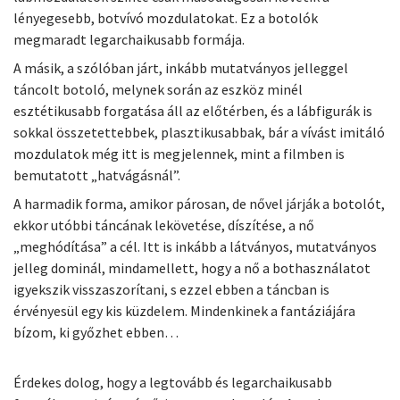
lényegesebb, botvívó mozdulatokat. Ez a botolók
megmaradt legarchaikusabb formája.
A másik, a szólóban járt, inkább mutatványos jelleggel
táncolt botoló, melynek során az eszköz minél
esztétikusabb forgatása áll az előtérben, és a lábfigurák is
sokkal összetettebbek, plasztikusabbak, bár a vívást imitáló
mozdulatok még itt is megjelennek, mint a filmben is
bemutatott „hatvágásnál”.
A harmadik forma, amikor párosan, de nővel járják a botolót,
ekkor utóbbi táncának lekövetése, díszítése, a nő
„meghódítása” a cél. Itt is inkább a látványos, mutatványos
jelleg dominál, mindamellett, hogy a nő a bothasználatot
igyekszik visszaszorítani, s ezzel ebben a táncban is
érvényesül egy kis küzdelem. Mindenkinek a fantáziájára
bízom, ki győzhet ebben…
Érdekes dolog, hogy a legtovább és legarchaikusabb