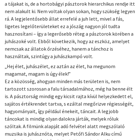
a tájakat is, de a hortobágyi pásztorok hierarchikus rendje itt
nem alakult ki. Nem voltak olyan sokan, hogy szükség legyen
rá. A legjelentősebb állat errefelé a juh lett, mivel a fás,
ligetes legelőterületeket ez a jószág nagyon jól tudta
hasznosítani – így a legerősebb réteg a pásztorok körében a
juhászoké volt. Ebből következik, hogy az eszköz, amelyet
nemcsak az állatok őrzéséhez, hanem a tánchoz is
használtak, szintúgy a juhászkampó volt.
„Hej élet, juhászélet, ez aztán az élet, ha megunom
magamat, magam is úgy élek!”
Ez a közösség, ahogyan minden más területen is, nem
tartozott szorosan a falu társadalmához, még ha benne élt
is. A pásztorság mindig egy kicsit rajta kívül helyezkedett el,
sajátos értékrendet tartva, s ezáltal megőrizve régiességét,
hagyományait, így például énekeit, táncait. A legjobb
táncokat is mindig olyan dalokra járták, melyek róluk
szóltak. A filmünk alapját adó felvétel alatt megszólaló
muzsika is juhásznóta, melyet Petőfi Sándor Alku című