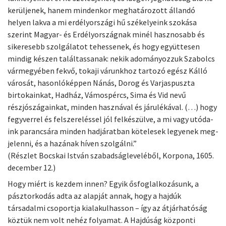
kerüljenek, hanem mindenkor meghatározott állandó
helyen lakva a mi erdélyországi hű székelyeink szokása
szerint Magyar- és Erdélyországnak minél hasznosabb és
sikeresebb szolgálatot tehessenek, és hogy együttesen
mindig készen találtassanak: nekik adományozzuk Szabolcs
vármegyében fekvő, tokaji várunkhoz tartozó egész Kálló
városát, hasonlóképpen Nánás, Dorog és Varjaspuszta
birtokainkat, Hadház, Vámospércs, Sima és Vid nevű
részjószágainkat, minden hasznával és járulékával. (…) hogy
fegy­ver­rel és fel­sze­re­lés­sel jól fel­ké­szül­ve, a mi vagy utó­da­
ink paran­csá­ra min­den had­já­rat­ban kö­te­le­sek le­gye­nek meg­
je­len­ni, és a ha­zá­nak hí­ven szol­gál­ni.”
(Részlet Bocskai István szabadságleveléből, Korpona, 1605.
december 12.)
Hogy miért is kezdem innen? Egyik ősfoglalkozásunk, a
pásztorkodás adta az alapját annak, hogy a hajdúk
társadalmi csoportja kialakulhasson – így az átjárhatóság
köztük nem volt nehéz folyamat. A Hajdúság központi