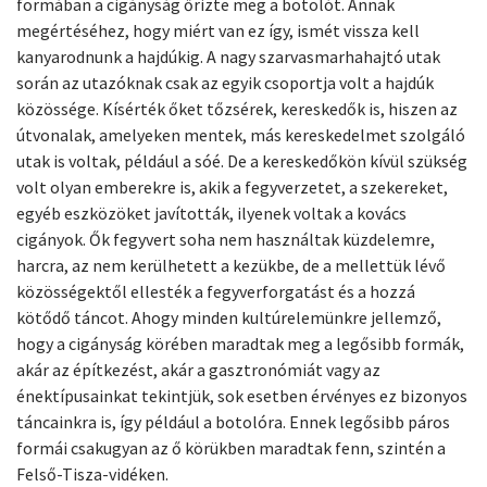
formában a cigányság őrizte meg a botolót. Annak
megértéséhez, hogy miért van ez így, ismét vissza kell
kanyarodnunk a hajdúkig. A nagy szarvasmarhahajtó utak
során az utazóknak csak az egyik csoportja volt a hajdúk
közössége. Kísérték őket tőzsérek, kereskedők is, hiszen az
útvonalak, amelyeken mentek, más kereskedelmet szolgáló
utak is voltak, például a sóé. De a kereskedőkön kívül szükség
volt olyan emberekre is, akik a fegyverzetet, a szekereket,
egyéb eszközöket javították, ilyenek voltak a kovács
cigányok. Ők fegyvert soha nem használtak küzdelemre,
harcra, az nem kerülhetett a kezükbe, de a mellettük lévő
közösségektől ellesték a fegyverforgatást és a hozzá
kötődő táncot. Ahogy minden kultúrelemünkre jellemző,
hogy a cigányság körében maradtak meg a legősibb formák,
akár az építkezést, akár a gasztronómiát vagy az
énektípusainkat tekintjük, sok esetben érvényes ez bizonyos
táncainkra is, így például a botolóra. Ennek legősibb páros
formái csakugyan az ő körükben maradtak fenn, szintén a
Felső-Tisza-vidéken.