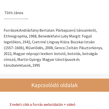
Tóth János
-----------------
Források:Andrásfalvy Bertalan: Párbajszerű táncainkról,
Ethnographia, 1968, Benedekfalvi Luby Margit: Fogyó
legelőkön, 1942, Csetriné Lingvay Klára: Bocskai István
(1557–1606), Művelődés, 2008, Gencsi Zoltán: Pásztorkönyv,
2022, Magyar néprajzi lexikon: botoló, botolás, botvágás
címszó, Martin György: Magyar tánctípusok és
táncdialektusok, 1995
Kapcsolódó oldalak
Eredeti cikk a forrás weboldalán + videó