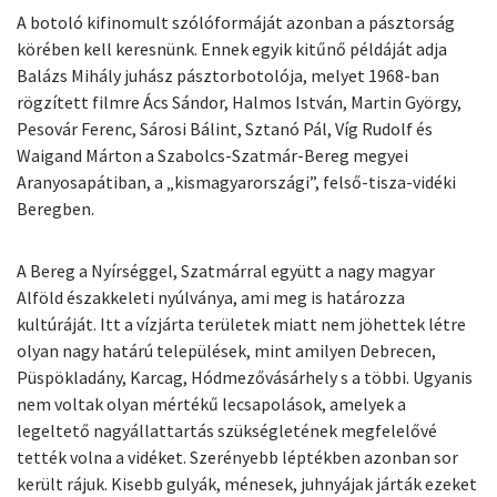
A botoló kifinomult szólóformáját azonban a pásztorság
körében kell keresnünk. Ennek egyik kitűnő példáját adja
Balázs Mihály juhász pásztorbotolója, melyet 1968-ban
rögzített filmre Ács Sándor, Halmos István, Martin György,
Pesovár Ferenc, Sárosi Bálint, Sztanó Pál, Víg Rudolf és
Waigand Márton a Szabolcs-Szatmár-Bereg megyei
Aranyosapátiban, a „kismagyarországi”, felső-tisza-vidéki
Beregben.
A Bereg a Nyírséggel, Szatmárral együtt a nagy magyar
Alföld északkeleti nyúlványa, ami meg is határozza
kultúráját. Itt a vízjárta területek miatt nem jöhettek létre
olyan nagy határú települések, mint amilyen Debrecen,
Püspökladány, Karcag, Hódmezővásárhely s a többi. Ugyanis
nem voltak olyan mértékű lecsapolások, amelyek a
legeltető nagyállattartás szükségletének megfelelővé
tették volna a vidéket. Szerényebb léptékben azonban sor
került rájuk. Kisebb gulyák, ménesek, juhnyájak járták ezeket