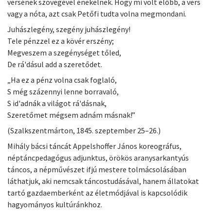
versének szövegével énekelnek. Hogy mi volt előbb, a vers
vagy a nóta, azt csak Petőfi tudta volna megmondani.
Juhászlegény, szegény juhászlegény!
Tele pénzzel ez a kövér erszény;
Megveszem a szegénységet tőled,
De rá'dásul add a szeretődet.
„Ha ez a pénz volna csak foglaló,
S még százennyi lenne borravaló,
S id'adnák a világot rá'dásnak,
Szeretőmet mégsem adnám másnak!”
(Szalkszentmárton, 1845. szeptember 25–26.)
Mihály bácsi táncát Appelshoffer János koreográfus,
néptáncpedagógus adjunktus, örökös aranysarkantyús
táncos, a népművészet ifjú mestere tolmácsolásában
láthatjuk, aki nemcsak táncostudásával, hanem állatokat
tartó gazdaemberként az életmódjával is kapcsolódik
hagyományos kultúránkhoz.