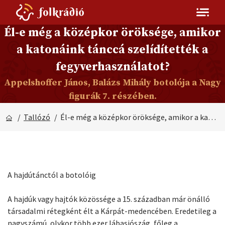
Él-e még a középkor öröksége, amikor
a katonáink tánccá szelídítették a
fegyverhasználatot?
Appelshoffer János, Balázs Mihály botolója a Nagy
figurák 7. részében.
/
Tallózó
/ Él-e még a középkor öröksége, amikor a katonáink tánccá szelídítették a fegyverhasználatot?
A hajdútánctól a botolóig
A hajdúk vagy hajtók közössége a 15. században már önálló
társadalmi rétegként élt a Kárpát-medencében. Eredetileg a
nagyszámú, olykor több ezer lábasjószág, főleg a