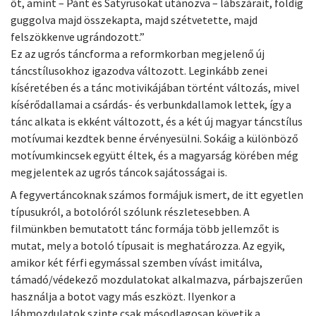
őt, amint – Pánt és Satyrusokat utánozva – lábszárait, földig
guggolva majd összekapta, majd szétvetette, majd
felszökkenve ugrándozott.”
Ez az ugrós táncforma a reformkorban megjelenő új
táncstílusokhoz igazodva változott. Leginkább zenei
kíséretében és a tánc motivikájában történt változás, mivel
kísérődallamai a csárdás- és verbunkdallamok lettek, így a
tánc alkata is ekként változott, és a két új magyar táncstílus
motívumai kezdtek benne érvényesülni. Sokáig a különböző
motívumkincsek együtt éltek, és a magyarság körében még
megjelentek az ugrós táncok sajátosságai is.
A fegyvertáncoknak számos formájuk ismert, de itt egyetlen
típusukról, a botolóról szólunk részletesebben. A
filmünkben bemutatott tánc formája több jellemzőt is
mutat, mely a botoló típusait is meghatározza. Az egyik,
amikor két férfi egymással szemben vívást imitálva,
támadó/védekező mozdulatokat alkalmazva, párbajszerűen
használja a botot vagy más eszközt. Ilyenkor a
lábmozdulatok szinte csak másodlagosan követik a