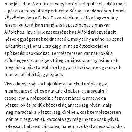
magját jelentő említett nagy határú települések adják ma is
a pásztortársadalom gerincét a Kárpát-medencében. Ennek
köszönhetően a Felső-Tisza-vidéken is élő a hagyomány,
hiszen kulturálisan mindig is kapcsolódott a magyar
Alföldhöz, így a jellegzetességek az Alföld tájegységeit
nézve egységesnek tekinthetők, mely tény a tánc- és zenei
kultúrát is jellemzi, csakúgy, mint az öltözködési és
építkezési szokásokat. Természetesen vannak lokális
stílusjegyek is, amelyek főleg variánsokban nyilvánulnak
meg, ám a pásztorkultúra hagyományai szinte ugyanazok
minden alföldi tájegységben.
Visszakanyarodva a hajdúkhoz: tánckultúránk egyik
meghatározó jellege alakult ki ebben a társadalmi
csoportban, mégpedig a fegyvertáncok, amelyek a
pásztorok és hajdúk közötti átjárhatóság révén máig
megmaradtak a pásztorság körében, csak természetesen
már nem fegyverrel, karddal vagy még inkább szablyával,
fokossal, baltával táncolva, hanem azokkal az eszközökkel,