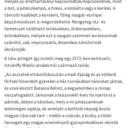
melyek az állattartáshoz kapcsolódtak/kapcsolódnak, mint
a bot, a juhászkampó, a fokos, a kisbalta vagy a karikás. A
táncoló hajdúkat a korabeli, főleg nyugat-európai
képzőművészet is megörökítette. Rengeteg réz- és
fametszet található leírásokban, útikönyvekben,
krónikákban, melyek ezt a nyugati szemmel kuriózumnak
számító, vad, improvizatív, dinamikus táncformát
ábrázolják.
A tánc jellegét így örökíti meg egy 1572-ben keltezett,
Istvánffy Miklós alnádortól származó leírás:
„Az asztalok eltávolítása után a hadi ifjúság és az előkelő
férfiak fölserdült gyerekei a ház tornácában táncokat jártak,
és ezek között Balassa Bálint, a kegyelemben a minap
visszafogadott Jánosnak a huszonkét éves fia nyerte el a
pálmát, abban a táncban, mely a mi juhászainknak
különleges sajátja, de amelyet a külföldi népség közös
magyar táncnak tart – midőn a császár, a király, a többi
hercegek egy magas emelvényről gyönyörködéssel nézték