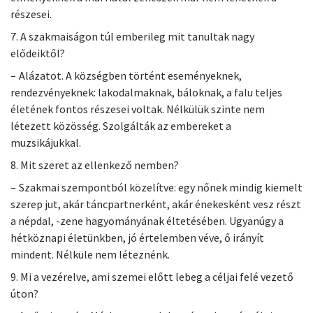
részesei.
7. A szakmaiságon túl emberileg mit tanultak nagy
elődeiktől?
– Alázatot. A községben történt eseményeknek,
rendezvényeknek: lakodalmaknak, báloknak, a falu teljes
életének fontos részesei voltak. Nélkülük szinte nem
létezett közösség. Szolgálták az embereket a
muzsikájukkal.
8. Mit szeret az ellenkező nemben?
– Szakmai szempontból közelítve: egy nőnek mindig kiemelt
szerep jut, akár táncpartnerként, akár énekesként vesz részt
a népdal, -zene hagyományának éltetésében. Ugyanúgy a
hétköznapi életünkben, jó értelemben véve, ő irányít
mindent. Nélküle nem léteznénk.
9. Mi a vezérelve, ami szemei előtt lebeg a céljai felé vezető
úton?