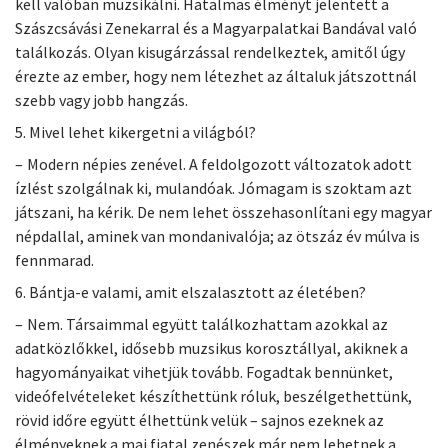
kell valóban muzsikálni. Hatalmas élményt jelentett a
Szászcsávási Zenekarral és a Magyarpalatkai Bandával való
találkozás. Olyan kisugárzással rendelkeztek, amitől úgy
érezte az ember, hogy nem létezhet az általuk játszottnál
szebb vagy jobb hangzás.
5. Mivel lehet kikergetni a világból?
– Modern népies zenével. A feldolgozott változatok adott
ízlést szolgálnak ki, mulandóak. Jómagam is szoktam azt
játszani, ha kérik. De nem lehet összehasonlítani egy magyar
népdallal, aminek van mondanivalója; az ötszáz év múlva is
fennmarad.
6. Bántja-e valami, amit elszalasztott az életében?
– Nem. Társaimmal együtt találkozhattam azokkal az
adatközlőkkel, idősebb muzsikus korosztállyal, akiknek a
hagyományaikat vihetjük tovább. Fogadtak bennünket,
videófelvételeket készíthettünk róluk, beszélgethettünk,
rövid időre együtt élhettünk velük – sajnos ezeknek az
élményeknek a mai fia­tal zenészek már nem lehetnek a