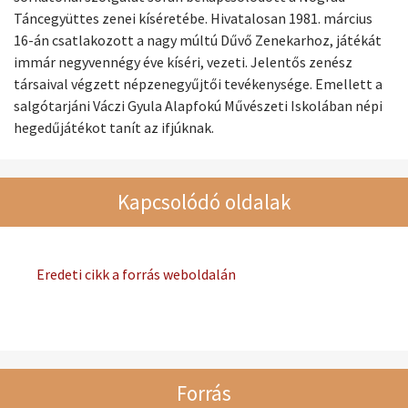
Táncegyüttes zenei kíséretébe. Hivatalosan 1981. március
16-án csatlakozott a nagy múltú Dűvő Zenekarhoz, játékát
immár negyvennégy éve kíséri, vezeti. Jelentős zenész
társaival végzett népzenegyűjtői tevékenysége. Emellett a
salgótarjáni Váczi Gyula Alapfokú Művészeti Iskolában népi
hegedűjátékot tanít az ifjúknak.
Kapcsolódó oldalak
Eredeti cikk a forrás weboldalán
Forrás