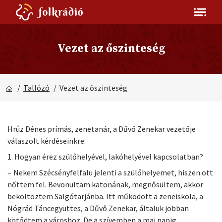
Vezet az őszinteség
/
Tallózó
/ Vezet az őszinteség
Hrúz Dénes prímás, zenetanár, a Dűvő Zenekar vezetője
válaszolt kérdéseinkre.
1. Hogyan érez szülőhelyével, lakóhelyével kapcsolatban?
– Nekem Szécsényfelfalu jelenti a szülőhelyemet, hiszen ott
nőttem fel. Bevonultam katonának, megnősültem, akkor
beköltöztem Salgótarjánba. Itt működött a zeneiskola, a
Nógrád Táncegyüttes, a Dűvő Zenekar, általuk jobban
kötődtem a városhoz. De a szívemben a mai napig