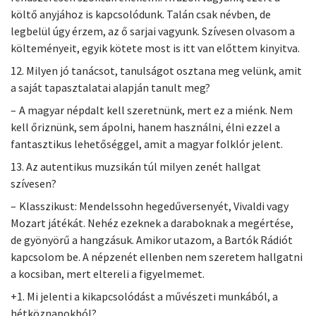
költő anyjához is kapcsolódunk. Talán csak névben, de
legbelül úgy érzem, az ő sarjai vagyunk. Szívesen olvasom a
költeményeit, egyik kötete most is itt van előttem kinyitva.
12. Milyen jó tanácsot, tanulságot osztana meg velünk, amit
a saját tapasztalatai alapján tanult meg?
– A magyar népdalt kell szeretnünk, mert ez a miénk. Nem
kell őriznünk, sem ápolni, hanem használni, élni ezzel a
fantasztikus lehetőséggel, amit a magyar folklór jelent.
13. Az autentikus muzsikán túl milyen zenét hallgat
szívesen?
– Klasszikust: Mendelssohn hegedűversenyét, Vivaldi vagy
Mozart játékát. Nehéz ezeknek a daraboknak a megértése,
de gyönyörű a hangzásuk. Amikor utazom, a Bartók Rádiót
kapcsolom be. A népzenét ellenben nem szeretem hallgatni
a kocsiban, mert eltereli a figyelmemet.
+1. Mi jelenti a kikapcsolódást a művészeti munkából, a
hétköznapokból?