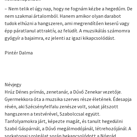
– Nem telik el úgy nap, hogy ne fognám kézbe a hegedűm. De
nem szakmai ártalomból. Hanem amikor olyan darabot
tudok elhúzni a hangszeren, ami megrendítően keserű vagy
épp páratlanul attraktív, az felüdít. A muzsikálás számomra
gyógyír a bajaimra, ez jelenti az igazi kikapcsolódást.
Pintér Dalma
Névjegy
Hrúz Dénes prímás, zenetanár, a Dűvő Zenekar vezetője.
Gyermekkora óta a muzsika szerves része életének. Édesapja
révén, aki Szécsényfelfalu zenésze volt, sokat játszott
hangszeren a testvérével, Szabolccsal együtt.
Tanfolyamokra járt, képezte magát, és tanult hegedülni
Szabó Gáspárnál, a Dűvő megálmodójánál, létrehozójánál. A
sorkatonai szolgálat során bekapcsolódott a Nógrád