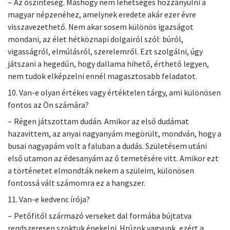
– Az őszinteség. Máshogy nem lehetséges hozzányúlni a
magyar népzenéhez, amelynek eredete akár ezer évre
visszavezethető. Nem akar sosem különös igazságot
mondani, az élet hétköznapi dolgairól szól: búról,
vigasságról, elmúlásról, szerelemről. Ezt szolgálni, úgy
játszani a hegedűn, hogy dallama hihető, érthető legyen,
nem tudok elképzelni ennél magasztosabb feladatot.
10. Van-e olyan értékes vagy értéktelen tárgy, ami különösen
fontos az Ön számára?
– Régen játszottam dudán. Amikor az első dudámat
hazavittem, az anyai nagyanyám megörült, mondván, hogy a
busai nagyapám volt a faluban a dudás. Születésem utáni
első utamon az édesanyám az ő temetésére vitt. Amikor ezt
a történetet elmondták nekem a szüleim, különösen
fontossá vált számomra ez a hangszer.
11. Van-e kedvenc írója?
– Petőfitől származó verseket dal formába bújtatva
rendszeresen szoktuk énekelni. Hrúzok vagyunk, ezért a