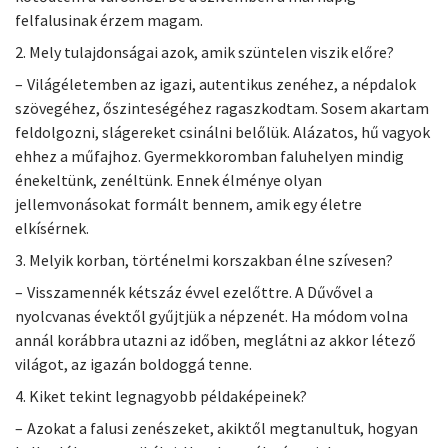
felfalusinak érzem magam.
2. Mely tulajdonságai azok, amik szüntelen viszik előre?
– Világéletemben az igazi, autentikus zenéhez, a népdalok
szövegéhez, őszinteségéhez ragaszkodtam. Sosem akartam
feldolgozni, slágereket csinálni belőlük. Alázatos, hű vagyok
ehhez a műfajhoz. Gyermekkoromban faluhelyen mindig
énekeltünk, zenéltünk. Ennek élménye olyan
jellemvonásokat formált bennem, amik egy életre
elkísérnek.
3. Melyik korban, történelmi korszakban élne szívesen?
– Visszamennék kétszáz évvel ezelőttre. A Dűvővel a
nyolcvanas évektől gyűjtjük a népzenét. Ha módom volna
annál korábbra utazni az időben, meglátni az akkor létező
világot, az igazán boldoggá tenne.
4. Kiket tekint legnagyobb példaképeinek?
– Azokat a falusi zenészeket, akiktől megtanultuk, hogyan