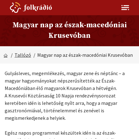
Magyar nap az észak-macedóniai
Krusevóban
/
Tallózó
/ Magyar nap az észak-macedóniai Krusevóban
Gulyásleves, megemlékezés, magyar zene és néptánc – a
magyar hagyományokat népszerűsítették az Észak-
Macedóniában élő magyarok Krusevóban a hétvégén.
A Krusevói Köztársaság 10 Napja rendezvénysorozat
keretében idén is lehetőség nyílt arra, hogy a magyar
gasztronómiával, történelemmel és zenével is
megismerkedjenek a helyiek.
Egész napos programmal készültek idén is az észak-