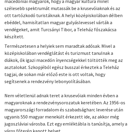
macedóniai magyarok, hogy a magyar kultúra minél
szélesebb spektrumát mutassák be a krusevóiaknak és az
ott tartózkodó turistáknak. A helyi középiskolában délben
ebéddel, hamisítatlan magyar gulyáslevessel várták a
vendégeket, amit Turcsányi Tibor, a Teleház főszakácsa
készített.
Természetesen a helyiek sem maradtak adósak. Mivel a
középiskolában vendéglátást és turizmust tanulnak a
diákok, ők igazi macedón ínyencségekkel töltötték meg az
asztalokat. Szkopjéból egész busszal érkeztek a Teleház
tagjai, de sokan már előző este is ott voltak, hogy
segítsenek a rendezvény lebonyolításában.
Nem véletlenül adnak teret a krusevóiak minden évben a
magyaroknak a rendezvénysorozatuk keretében. Az 1956-os
magyarországi forradalom és szabadságharc leverése után
ugyanis 550 magyar menekült érkezett ide, az akkor még
jugoszláviai városba. Ezt egy emléktábla is tanúsítja, amely a
város főterén kapott helyet.