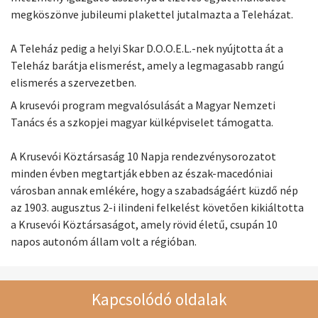
megköszönve jubileumi plakettel jutalmazta a Teleházat.
A Teleház pedig a helyi Skar D.O.O.E.L.-nek nyújtotta át a
Teleház barátja elismerést, amely a legmagasabb rangú
elismerés a szervezetben.
A krusevói program megvalósulását a Magyar Nemzeti
Tanács és a szkopjei magyar külképviselet támogatta.
A Krusevói Köztársaság 10 Napja rendezvénysorozatot
minden évben megtartják ebben az észak-macedóniai
városban annak emlékére, hogy a szabadságáért küzdő nép
az 1903. augusztus 2-i ilindeni felkelést követően kikiáltotta
a Krusevói Köztársaságot, amely rövid életű, csupán 10
napos autonóm állam volt a régióban.
Kapcsolódó oldalak