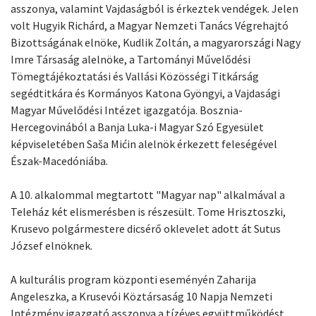
asszonya, valamint Vajdaságból is érkeztek vendégek. Jelen
volt Hugyik Richárd, a Magyar Nemzeti Tanács Végrehajtó
Bizottságának elnöke, Kudlik Zoltán, a magyarországi Nagy
Imre Társaság alelnöke, a Tartományi Művelődési
Tömegtájékoztatási és Vallási Közösségi Titkárság
segédtitkára és Kormányos Katona Gyöngyi, a Vajdasági
Magyar Művelődési Intézet igazgatója. Bosznia-
Hercegovinából a Banja Luka-i Magyar Szó Egyesület
képviseletében Saša Mićin alelnök érkezett feleségével
Észak-Macedóniába.
A 10. alkalommal megtartott "Magyar nap" alkalmával a
Teleház két elismerésben is részesült. Tome Hrisztoszki,
Krusevo polgármestere dicsérő oklevelet adott át Sutus
József elnöknek.
A kulturális program központi eseményén Zaharija
Angeleszka, a Krusevói Köztársaság 10 Napja Nemzeti
Intézmény igazgató asszonya a tízéves együttműködést