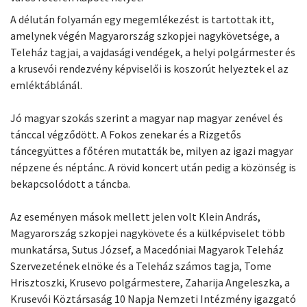
A délután folyamán egy megemlékezést is tartottak itt,
amelynek végén Magyarország szkopjei nagykövetsége, a
Teleház tagjai, a vajdasági vendégek, a helyi polgármester és
a krusevói rendezvény képviselői is koszorút helyeztek el az
emléktáblánál.
Jó magyar szokás szerint a magyar nap magyar zenével és
tánccal végződött. A Fokos zenekar és a Rizgetős
táncegyüttes a főtéren mutatták be, milyen az igazi magyar
népzene és néptánc. A rövid koncert után pedig a közönség is
bekapcsolódott a táncba.
Az eseményen mások mellett jelen volt Klein András,
Magyarország szkopjei nagykövete és a külképviselet több
munkatársa, Sutus József, a Macedóniai Magyarok Teleház
Szervezetének elnöke és a Teleház számos tagja, Tome
Hrisztoszki, Krusevo polgármestere, Zaharija Angeleszka, a
Krusevói Köztársaság 10 Napja Nemzeti Intézmény igazgató