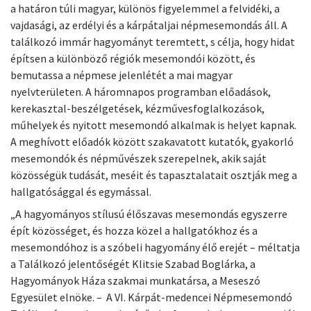
a határon túli magyar, különös figyelemmel a felvidéki, a
vajdasági, az erdélyi és a kárpátaljai népmesemondás áll. A
találkozó immár hagyományt teremtett, s célja, hogy hidat
építsen a különböző régiók mesemondói között, és
bemutassa a népmese jelenlétét a mai magyar
nyelvterületen. A háromnapos programban előadások,
kerekasztal-beszélgetések, kézművesfoglalkozások,
műhelyek és nyitott mesemondó alkalmak is helyet kapnak.
A meghívott előadók között szakavatott kutatók, gyakorló
mesemondók és népművészek szerepelnek, akik saját
közösségük tudását, meséit és tapasztalatait osztják meg a
hallgatósággal és egymással.
„A hagyományos stílusú élőszavas mesemondás egyszerre
épít közösséget, és hozza közel a hallgatókhoz és a
mesemondóhoz is a szóbeli hagyomány élő erejét – méltatja
a Találkozó jelentőségét Klitsie Szabad Boglárka, a
Hagyományok Háza szakmai munkatársa, a Meseszó
Egyesület elnöke. – A VI. Kárpát-medencei Népmesemondó