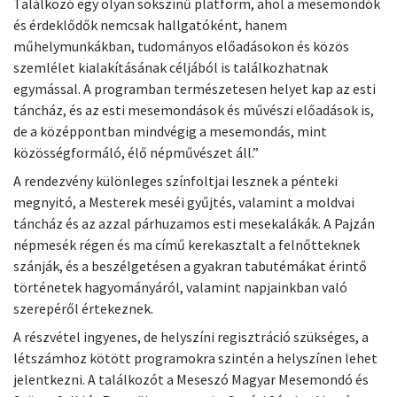
Találkozó egy olyan sokszínű platform, ahol a mesemondók
és érdeklődők nemcsak hallgatóként, hanem
műhelymunkákban, tudományos előadásokon és közös
szemlélet kialakításának céljából is találkozhatnak
egymással. A programban természetesen helyet kap az esti
táncház, és az esti mesemondások és művészi előadások is,
de a középpontban mindvégig a mesemondás, mint
közösségformáló, élő népművészet áll.”
A rendezvény különleges színfoltjai lesznek a pénteki
megnyitó, a Mesterek meséi gyűjtés, valamint a moldvai
táncház és az azzal párhuzamos esti mesekalákák. A Pajzán
népmesék régen és ma című kerekasztalt a felnőtteknek
szánják, és a beszélgetésen a gyakran tabutémákat érintő
történetek hagyományáról, valamint napjainkban való
szerepéről értekeznek.
A részvétel ingyenes, de helyszíni regisztráció szükséges, a
létszámhoz kötött programokra szintén a helyszínen lehet
jelentkezni. A találkozót a Meseszó Magyar Mesemondó és