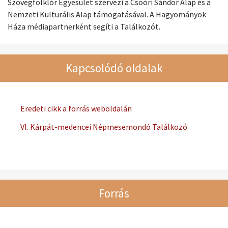
Szövegfolklór Egyesület szervezi a Csoóri Sándor Alap és a
Nemzeti Kulturális Alap támogatásával. A Hagyományok
Háza médiapartnerként segíti a Találkozót.
Kapcsolódó oldalak
Eredeti cikk a forrás weboldalán
VI. Kárpát-medencei Népmesemondó Találkozó
Forrás