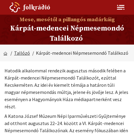
Mese, mesétől a pillangós madárkáig
Kárpát-medencei Népmesemondó
Találkozó
/
Tallózó
/ Kárpát-medencei Népmesemondó Találkozó
Hatodik alkalommal rendezik augusztus második felében a
Kárpát-medencei Népmesemondó Találkozót, ezúttal
Kecskeméten. Az idei év kiemelt témája a határon túli
magyar népmesemondás múltja, jelene és jövője lesz. A jeles
eseményen a Hagyományok Háza médiapartnerként vesz
részt.
A Katona József Múzeum Népi Iparművészeti Gyűjteménye
ad otthont augusztus 22–24. között a VI. Kárpát-medencei
Népmesemondó Találkozónak. Az esemény fókuszában idén