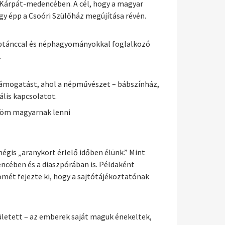
 a Kárpát-medencében. A cél, hogy a magyar
gy épp a Csoóri Szülőház megújítása révén.
néptánccal és néphagyományokkal foglalkozó
.
p támogatást, ahol a népművészet – bábszínház,
ális kapcsolatot.
öröm magyarnak lenni
égis „aranykort érlelő időben élünk.” Mint
ncében és a diaszpórában is. Példaként
ömét fejezte ki, hogy a sajtótájékoztatónak
etett – az emberek saját maguk énekeltek,