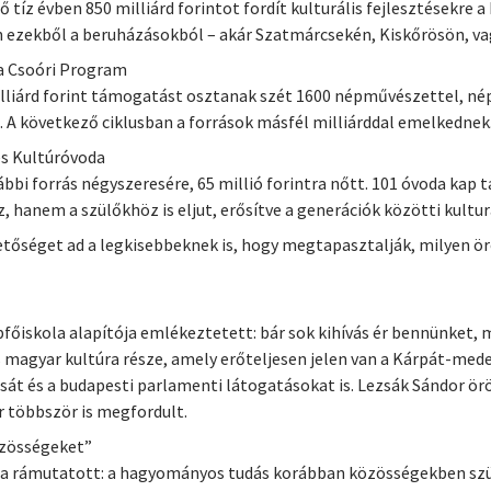
tíz évben 850 milliárd forintot fordít kulturális fejlesztésekre
ön ezekből a beruházásokból – akár Szatmárcsekén, Kiskőrösön, va
a Csoóri Program
illiárd forint támogatást osztanak szét 1600 népművészettel, 
. A következő ciklusban a források másfél milliárddal emelkednek
es Kultúróvoda
ábbi forrás négyszeresére, 65 millió forintra nőtt. 101 óvoda ka
hanem a szülőkhöz is eljut, erősítve a generációk közötti kultur
hetőséget ad a legkisebbeknek is, hogy megtapasztalják, milyen 
főiskola alapítója emlékeztetett: bár sok kihívás ér bennünket, m
magyar kultúra része, amely erőteljesen jelen van a Kárpát-mede
sát és a budapesti parlamenti látogatásokat is. Lezsák Sándor ör
r többször is megfordult.
özösségeket”
a rámutatott: a hagyományos tudás korábban közösségekben szül