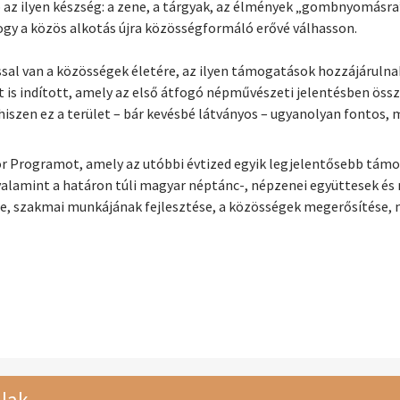
b az ilyen készség: a zene, a tárgyak, az élmények „gombnyomásr
hogy a közös alkotás újra közösségformáló erővé válhasson.
al van a közösségek életére, az ilyen támogatások hozzájárulna
s indított, amely az első átfogó népművészeti jelentésben össze
szen ez a terület – bár kevésbé látványos – ugyanolyan fontos, 
r Programot, amely az utóbbi évtized egyik legjelentősebb támoga
 valamint a határon túli magyar néptánc-, népzenei együttesek é
e, szakmai munkájának fejlesztése, a közösségek megerősítése,
lak