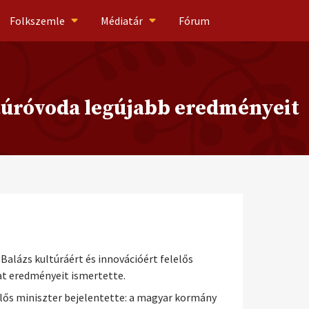
Folkszemle
Médiatár
Fórum
ltúróvoda legújabb eredményeit
Balázs kultúráért és innovációért felelős
at eredményeit ismertette.
elős miniszter bejelentette: a magyar kormány