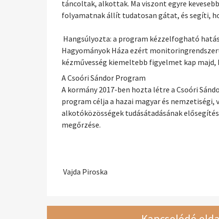
táncoltak, alkottak. Ma viszont egyre keveseb
folyamatnak állít tudatosan gátat, és segíti, 
Hangsúlyozta: a program kézzelfogható hatáss
Hagyományok Háza ezért monitoringrendszert i
kézművesség kiemeltebb figyelmet kap majd, hi
A Csoóri Sándor Program
A kormány 2017-ben hozta létre a Csoóri Sándo
program célja a hazai magyar és nemzetiségi,
alkotóközösségek tudásátadásának elősegítés
megőrzése.
Vajda Piroska
Kapcsolódó olda