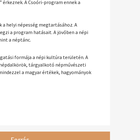
a” érkeznek. A Csoóri-program ennek a
k a helyi népesség megtartásához. A
gzi a program hatásait. A jövőben a népi
mint a néptánc.
tási formája a népi kultúra területén. A
s népdalkörök, tárgyalkotó népművészeti
 mindezzel a magyar értékek, hagyományok
Forrás