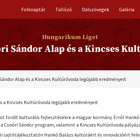
Folknaptár
Tallózó
Dalszövegek
Galéria
Hungarikum Liget
óri Sándor Alap és a Kincses Ku
 Sándor Alap és a Kincses Kultúróvoda legújabb eredményeit
és a Kincses Kultúróvoda legújabb eredményeit
ot fordít kulturális fejlesztésekre a magyar kormány. Erről Hankó 
 a Csoóri Sándor program, valamint a Kincses Kultúróvoda pályáz
ői sajtótájékoztatón Hankó Balázs kultúráért és innovációért fel