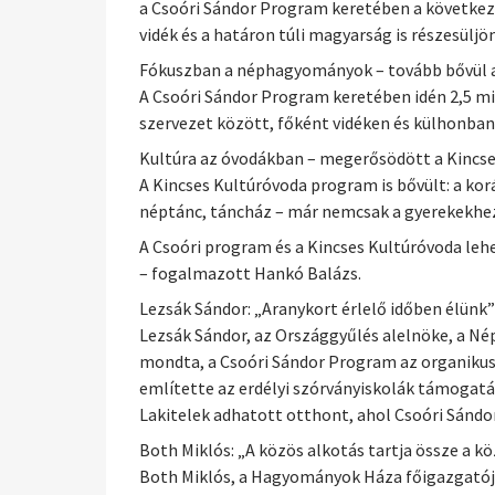
a Csoóri Sándor Program keretében a következő 
vidék és a határon túli magyarság is részesülj
Fókuszban a néphagyományok – tovább bővül 
A Csoóri Sándor Program keretében idén 2,5 m
szervezet között, főként vidéken és külhonban
Kultúra az óvodákban – megerősödött a Kincs
A Kincses Kultúróvoda program is bővült: a kor
néptánc, táncház – már nemcsak a gyerekekhez, 
A Csoóri program és a Kincses Kultúróvoda le
– fogalmazott Hankó Balázs.
Lezsák Sándor: „Aranykort érlelő időben élünk”
Lezsák Sándor, az Országgyűlés alelnöke, a Nép
mondta, a Csoóri Sándor Program az organikus 
említette az erdélyi szórványiskolák támogatá
Lakitelek adhatott otthont, ahol Csoóri Sándo
Both Miklós: „A közös alkotás tartja össze a k
Both Miklós, a Hagyományok Háza főigazgatój