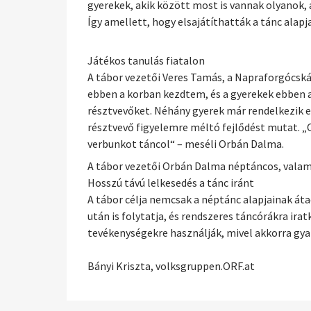
gyerekek, akik között most is vannak olyanok, 
Így amellett, hogy elsajátíthatták a tánc alapj
Játékos tanulás fiatalon
A tábor vezetői Veres Tamás, a Napraforgócská
ebben a korban kezdtem, és a gyerekek ebben a
résztvevőket. Néhány gyerek már rendelkezik e
résztvevő figyelemre méltó fejlődést mutat. „C
verbunkot táncol“ – meséli Orbán Dalma.
A tábor vezetői Orbán Dalma néptáncos, valam
Hosszú távú lelkesedés a tánc iránt
A tábor célja nemcsak a néptánc alapjainak átad
után is folytatja, és rendszeres táncórákra ir
tevékenységekre használják, mivel akkorra gya
Bányi Kriszta, volksgruppen.ORF.at