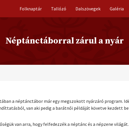
Folknaptár
Tallózó
Dalszövegek
Galéria
Néptánctáborral zárul a nyár
latában a néptánctábor már egy megszokott nyárzáró program. Idé
ndíttatásból, van aki pedig a barátnői példáját követve kezdett be
égük van arra, hogy felfedezzék a néptánc és a népzene világát. A