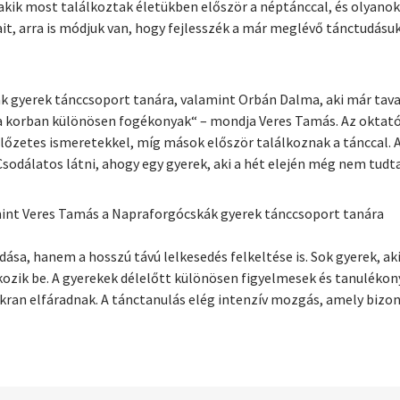
akik most találkoztak életükben először a néptánccal, és olyanok
ait, arra is módjuk van, hogy fejlesszék a már meglévő tánctudásuk
k gyerek tánccsoport tanára, valamint Orbán Dalma, aki már taval
 korban különösen fogékonyak“ – mondja Veres Tamás. Az oktatók
lőzetes ismeretekkel, míg mások először találkoznak a tánccal. 
sodálatos látni, ahogy egy gyerek, aki a hét elején még nem tudta
int Veres Tamás a Napraforgócskák gyerek tánccsoport tanára
ása, hanem a hosszú távú lelkesedés felkeltése is. Sok gyerek, aki
atkozik be. A gyerekek délelőtt különösen figyelmesek és tanuléko
kran elfáradnak. A tánctanulás elég intenzív mozgás, amely bizon