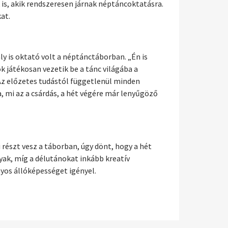
 is, akik rendszeresen járnak néptáncoktatásra.
at.
y is oktató volt a néptánctáborban. „Én is
 játékosan vezetik be a tánc világába a
Az előzetes tudástól függetlenül minden
, mi az a csárdás, a hét végére már lenyűgöző
 részt vesz a táborban, úgy dönt, hogy a hét
nyak, míg a délutánokat inkább kreatív
yos állóképességet igényel.