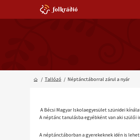
/
Tallózó
/ Néptánctáborral zárul a nyár
A Bécsi Magyar Iskolaegyesület szünidei kíná
A néptánc tanulásba egyébként van aki szülői i
A néptánctáborban a gyerekeknek idén is lehetős