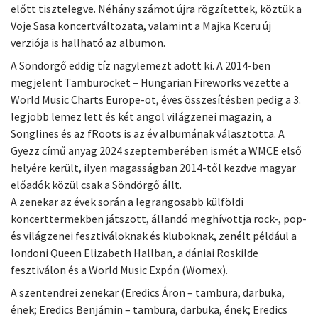
előtt tisztelegve. Néhány számot újra rögzítettek, köztük a
Voje Sasa koncertváltozata, valamint a Majka Kceru új
verziója is hallható az albumon.
A Söndörgő eddig tíz nagylemezt adott ki. A 2014-ben
megjelent Tamburocket – Hungarian Fireworks vezette a
World Music Charts Europe-ot, éves összesítésben pedig a 3.
legjobb lemez lett és két angol világzenei magazin, a
Songlines és az fRoots is az év albumának választotta. A
Gyezz című anyag 2024 szeptemberében ismét a WMCE első
helyére került, ilyen magasságban 2014-től kezdve magyar
előadók közül csak a Söndörgő állt.
A zenekar az évek során a legrangosabb külföldi
koncerttermekben játszott, állandó meghívottja rock-, pop-
és világzenei fesztiváloknak és kluboknak, zenélt például a
londoni Queen Elizabeth Hallban, a dániai Roskilde
fesztiválon és a World Music Expón (Womex).
A szentendrei zenekar (Eredics Áron – tambura, darbuka,
ének; Eredics Benjámin – tambura, darbuka, ének; Eredics