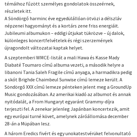
témáihoz fűzött személyes gondolatok összeérnek,
részletek itt.
A Söndörgő harminc éve egyedülállóan ötvözi a délszláv
népzenei hagyományt és a kortárs zene friss energiáit.
Jubileumi albumukon – eddigi útjukat tükrözve – új dalok,
különleges koncertfelvételek és régi szerzemények
újragondolt változatai kaptak helyet.
A szeptemberi WMCE-listát a mali Hawa és Kasse Mady
Diabaté Toumaro című albuma vezeti, a második helyre a
libanoni Tania Saleh Fragile című anyaga, a harmadikra pedig
a skót Brighde Chaimbeul Sunwise című lemeze került. A
Söndörgő XXX című lemeze pénteken jelent meg a GroundUp
Music gondozásában. Az amerikai kiadó az albumot és annak
nyitódalát, a From Hungaryt egyaránt Grammy-díjra
terjeszti fel. A zenekar jelenleg Japánban koncertezik, amit
egy európai turné követ, amelynek záróállomása december
28-án a Müpában lesz.
A három Eredics fivért és egy unokatestvérüket felvonultató