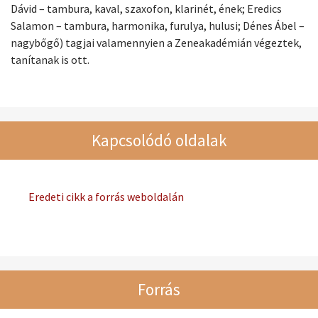
Dávid – tambura, kaval, szaxofon, klarinét, ének; Eredics
Salamon – tambura, harmonika, furulya, hulusi; Dénes Ábel –
nagybőgő) tagjai valamennyien a Zeneakadémián végeztek,
tanítanak is ott.
Kapcsolódó oldalak
Eredeti cikk a forrás weboldalán
Forrás