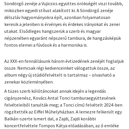
Söndörgő zenéje a Vujicsics együttes örökségét viszi tovább,
miközben egyedi stílust alakított ki. A Söndörgő zenéje
délszláv hagyományokra épít, azonban folyamatosan
keresik a jelenben is érvényes és érdekes irányokat és zenei
utakat. Elsődleges hangszerük a szerb és magyar
népzenében egyaránt népszerű tambura, de hangzásképük
fontos elemei a fúvósok és a harmonika is.
Az XXX-en fennállásunk három évtizedének zenéjét foglaljuk
össze. Nemcsak régi kedvenceinket válogattuk össze, az
album négy új stúdiófelvételt is tartalmaz – olvasható a
zenekar közleményében.
A tüzes szerb kólótáncokat annak idején a legendás
cigányzenész, Kovács Antal Tonci tamburaegyüttesének
felvételeiből tanulták meg; a Tonci című felvételt 2024-ben
rögzítették az Eiffel Műhelyházban. A lemezre felkerült egy
Balkán-szerte ismert dal, a Zajdi, Zajdi korábbi
koncertfelvétele Tompos Kátya előadásában, az ő emléke