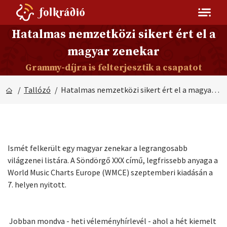
Hatalmas nemzetközi sikert ért el a
magyar zenekar
Grammy-díjra is felterjesztik a csapatot
/
Tallózó
/ Hatalmas nemzetközi sikert ért el a magyar zenekar
Ismét felkerült egy magyar zenekar a legrangosabb
világzenei listára. A Söndörgő XXX című, legfrissebb anyaga a
World Music Charts Europe (WMCE) szeptemberi kiadásán a
7. helyen nyitott.
Jobban mondva - heti véleményhírlevél - ahol a hét kiemelt