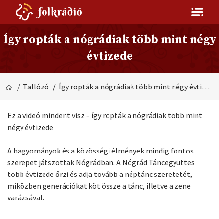
Így ropták a nógrádiak több mint négy
évtizede
/
Tallózó
/ Így ropták a nógrádiak több mint négy évtizede
Ez a videó mindent visz – így ropták a nógrádiak több mint
négy évtizede
A hagyományok és a közösségi élmények mindig fontos
szerepet játszottak Nógrádban. A Nógrád Táncegyüttes
több évtizede őrzi és adja tovább a néptánc szeretetét,
miközben generációkat köt össze a tánc, illetve a zene
varázsával.