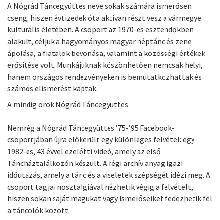
A Nógrád Táncegyüttes neve sokak számára ismerősen
cseng, hiszen évtizedek óta aktívan részt vesz a vármegye
kulturális életében. A csoport az 1970-es esztendőkben
alakult, céljuk a hagyományos magyar néptánc és zene
ápolása, a fiatalok bevonása, valamint a közösségi értékek
erősítése volt. Munkájuknak köszönhetően nemcsak helyi,
hanem országos rendezvényeken is bemutatkozhattak és
számos elismerést kaptak.
A mindig örök Nógrád Táncegyüttes
Nemrég a Nógrád Táncegyüttes ’75-’95 Facebook-
csoportjában újra előkerült egy különleges felvétel: egy
1982-es, 43 évvel ezelőtti videó, amely az első
Táncháztalálkozón készült. A régi archív anyag igazi
időutazás, amely a tánc és a viseletek szépségét idézi meg. A
csoport tagjai nosztalgiával nézhetik végig a felvételt,
hiszen sokan saját magukat vagy ismerőseiket fedezhetik fel
a táncolók között.