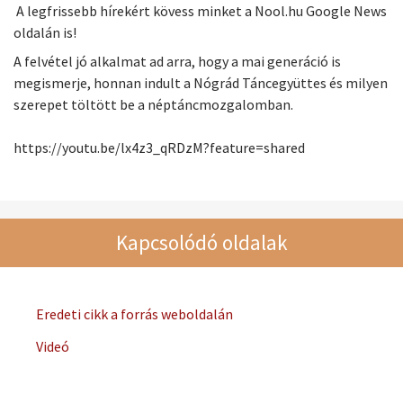
A legfrissebb hírekért kövess minket a Nool.hu Google News
oldalán is!
A felvétel jó alkalmat ad arra, hogy a mai generáció is
megismerje, honnan indult a Nógrád Táncegyüttes és milyen
szerepet töltött be a néptáncmozgalomban.
https://youtu.be/lx4z3_qRDzM?feature=shared
Kapcsolódó oldalak
Eredeti cikk a forrás weboldalán
Videó