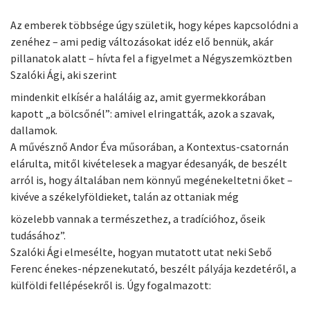
Az emberek többsége úgy születik, hogy képes kapcsolódni a
zenéhez – ami pedig változásokat idéz elő bennük, akár
pillanatok alatt – hívta fel a figyelmet a Négyszemköztben
Szalóki Ági, aki szerint
mindenkit elkísér a haláláig az, amit gyermekkorában
kapott „a bölcsőnél”: amivel elringatták, azok a szavak,
dallamok.
A művésznő Andor Éva műsorában, a Kontextus-csatornán
elárulta, mitől kivételesek a magyar édesanyák, de beszélt
arról is, hogy általában nem könnyű megénekeltetni őket –
kivéve a székelyföldieket, talán az ottaniak még
közelebb vannak a természethez, a tradícióhoz, őseik
tudásához”.
Szalóki Ági elmesélte, hogyan mutatott utat neki Sebő
Ferenc énekes-népzenekutató, beszélt pályája kezdetéről, a
külföldi fellépésekről is. Úgy fogalmazott: