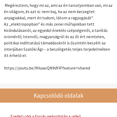
Megéreztem, hogy mi az, ami az én tarsolyomban van, mi az
én világom, és azt is: nem baj, ha az nem kecsegtet
anyagiakkal, mert én tudom, látom a ragyogását”.
Az „elektropopban” és más zenei műfajokban tett
kirándulásairól, az egyedül éneklés szépségeiről, a tanítás
öröméről; Istenről, magyarságról és az őt ért nemtelen,
politikai indíttatású támadásokról is őszintén beszélt az
interjúban Szalóki Ági – a beszélgetés teljes terjedelmében
itt érhető el:
https://youtu.be/9HuwcQN9dY4?feature=shared
Kapcsolódó oldalak
Eredeti cikk a forrás weboldalán + videó