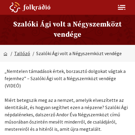
Szalóki Ági volt a Négyszemközt
vendége
/
Tallózó
/ Szalóki Ági volt a Négyszemközt vendége
„Nemtelen támadások értek, borzasztó dolgokat vágtak a
fejemhez” – Szalóki Ági volt a Négyszemközt vendége
(VIDEÓ)
Miért betegszik meg az a nemzet, amelyik elveszítette az
identitását, és hogyan segíthet ezen a népzene? Szalóki Ági
népdalénekes, dalszerző Andor Éva Négyszemközt című
műsorában őszintén mesélt minderről, de családjáról,
mestereiről és a hitéről is, amit újra megtalált.