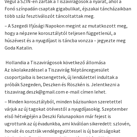
Végül a SZIN-en zárták a Tiszavirágosok a nyarat, ahol a
Fonó színpadán csaptak gigabulikat, éjszakai táncházaikban
több száz fesztiválozót táncoltattak meg.
– A Szegedi Ifjúsági Napokon megint az mutatkozott meg,
hogy a népzene korosztálytól teljesen függetlenül, a
húszévest és a nyugdíjast is táncba vonzza – jegyezte meg
Goda Katalin.
Hollandia a Tiszavirágosok következő állomása
Az iskolakezdéssel a Tiszavirág Néptáncegyesület
csoportjaiba is becsengettek, új lendülettel indultak a
próbák Szegeden, Deszken és Röszkén is. Jelentkezni a
tiszavirag.deszk@gmail.com e-mail címen lehet.
– Minden korosztályból, minden bázisunkon szeretettel
várjuk az új tagokat ötévestől a nyugdíjasokig. Szeptember
első hétvégéjén a Deszki Falunapokon már fejest is
ugrottunk az új évadunkba, ami kiválóan sikeredett: szlovén,
horvát és osztrák vendégegyüttessel is új barátságokat