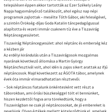
településen éppen akkor tartották az Ezer Székely Leány
Napja hagyományőrző találkozót, ahol egész nap népi
programok zajlottak – mesélte Tóth Gábor, aki feleségével,
a szintén Örökség-díjas Goda Katalin táncpedagógussal
alapította és vezeti immár csaknem tíz éve a Tiszavirág
Néptáncegyesületet.
Tiszavirág Néptáncegyesület: ahol néptánc és emberség kéz
a kézben jár
Az erdélyi kirándulás után a Tiszavirágosok mozgalmas
nyarának következő állomása a Martin György
Néptáncfesztivál volt, ahol idén is zajos sikert arattak az ifjú
néptáncosok. Majd következett az ÁGOTA tábor, amelynek
évek óta immár elmaradhatatlan résztvevői.
– Sok néptáncos fiatalunk önkéntesként vett részt a
táborokban, ami óriási büszkeséggel tölt el bennünket,
hiszen kezdettől fogva arra törekedtünk, hogy a
Tiszavirágban ne csak jó néptáncosokat, de jó embereket is
neveljünk. Olyan értékek mellett köteleződtünk el, amelyek