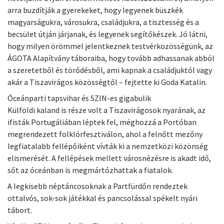
arra buzdítják a gyerekeket, hogy legyenek büszkék
magyarságukra, városukra, családjukra, a tisztesség és a
becsület útján járjanak, és legyenek segítőkészek. Jó látni,
hogy milyen örömmel jelentkeznek testvérközösségünk, az
ÁGOTA Alapítvány táboraiba, hogy tovább adhassanak abból
a szeretetből és törődésből, ami kapnak a családjuktól vagy
akár a Tiszavirágos közösségtől – fejtette ki Goda Katalin.
Óceánparti tapsvihar és SZIN-es gigabulik
Külföldi kaland is része volt a Tiszavirágosok nyarának, az
ifisták Portugáliában léptek fel, méghozzá a Portóban
megrendezett folklórfesztiválon, ahol a felnőtt mezőny
legfiatalabb fellépőiként vívták ki a nemzetközi közönség
elismerését. A fellépések mellett városnézésre is akadt idő,
sőt az óceánban is megmártózhattak a fiatalok.
A legkisebb néptáncosoknak a Partfürdőn rendeztek
ottalvós, sok-sok játékkal és pancsolással spékelt nyári
tábort.