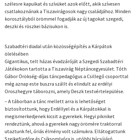
szélesre kapuikat és szívüket azok előtt, akik szívesen
csatlakoznának a Tiszavirágosok nagy családjához. Minden
korosztályból örömmel fogadják az új tagokat szegedi,
deszki és röszkei bázisukon is.
Szabadtéri diadal után közösségépítés a Kárpátok
ölelésében
Gigantikus, telt házas évadzáróját a Szegedi Szabadtéri
Játékokon tartotta a Tiszavirág Néptáncegyesület. Tóth
Gábor Örökség-díjas táncpedagógus a Csillegő csoporttal
még aznap este buszra szállt és elindult az erdélyi
Oroszhegyre táborozni, amely Deszk testvértelepülése.
– A táborban a tánc mellett arra is lehetőséget
biztosítottunk, hogy Erdéllyel és a Kárpátokkal is
megismerkedjenek kicsit a gyerekek. Hegyi pikniket
rendeztünk, ahová a gyerekek nagy örömére traktorral
utaztunk fel, óriás élmény volt számukra. Ellátogattunk
Szejkefürdőre és Csíksomlyóra is, utóbbi búcsújáró