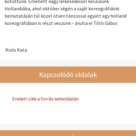
kötöttünk. Emellett nagy lelkesedéssel készülünk
Hollandiába, ahol október végén a saját koreográfiáink
bemutatásán túl közel ötven táncossal együtt egy holland
koreográfiában is részt veszünk – árulta el Tóth Gábor.
Koós Kata
Kapcsolódó oldalak
Eredeti cikk a forrás weboldalán