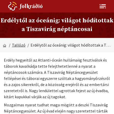
Erdélytől az óceánig: világot hódítottak
a Tiszavirág néptáncosai
/
Tallózó
/ Erdélytől az óceánig: világot hódítottak a Tiszavirág néptáncosai
Erdély hegyeitől az Atlanti-óceán hullámaiig fesztiválok és
táborok kavalkádja tette felejthetetlenné a nyarat a
néptáncosok számára. A Tiszavirág Néptáncegyesület
fellépései és táborai egyszerre szóltak a hagyományőrzésről
és a zajos sikerekről, de a közösség erejéről és az embertársi
szeretetről is. Nagy lendülettel ugrottak fejest az új évadba,
kitárt kapukkal várják az új tagokat.
Mozgalmas nyarat tudhat maga mögött a deszki Tiszavirág
Néptáncegyesület. Az új évad elején nagy szeretettel tárták