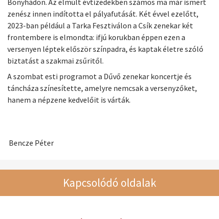
Bonyhádon. Az elmúlt évtizedekben számos ma már ismert
zenész innen indította el pályafutását. Két évvel ezelőtt,
2023-ban például a Tarka Fesztiválon a Csík zenekar két
frontembere is elmondta: ifjú korukban éppen ezen a
versenyen léptek először színpadra, és kaptak életre szóló
biztatást a szakmai zsűritől.
A szombat esti programot a Dűvő zenekar koncertje és
táncháza színesítette, amelyre nemcsak a versenyzőket,
hanem a népzene kedvelőit is várták.
Bencze Péter
Kapcsolódó oldalak