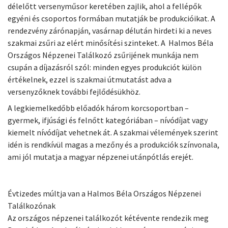
délelőtt versenyműsor keretében zajlik, ahol a fellépők
egyéni és csoportos formában mutatják be produkcióikat. A
rendezvény zárónapján, vasárnap délután hirdeti ki a neves
szakmai zsűri az elért minősítési szinteket. A Halmos Béla
Országos Népzenei Találkozó zsűrijének munkája nem
csupán a díjazásról szól: minden egyes produkciót külön
értékelnek, ezzel is szakmai útmutatást adva a
versenyzőknek további fejlődésükhöz.
A legkiemelkedőbb előadók három korcsoportban –
gyermek, ifjúsági és felnőtt kategóriában – nívódíjat vagy
kiemelt nívódíjat vehetnek át. A szakmai vélemények szerint
idén is rendkívül magas a mezőny és a produkciók színvonala,
ami jól mutatja a magyar népzenei utánpótlás erejét.
Évtizedes múltja van a Halmos Béla Országos Népzenei
Találkozónak
Az országos népzenei találkozót kétévente rendezik meg