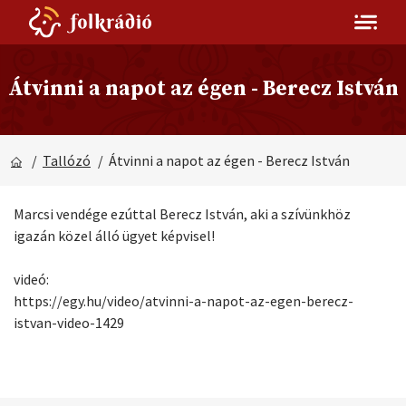
Átvinni a napot az égen - Berecz István
/
Tallózó
/ Átvinni a napot az égen - Berecz István
Marcsi vendége ezúttal Berecz István, aki a szívünkhöz
igazán közel álló ügyet képvisel!
videó:
https://egy.hu/video/atvinni-a-napot-az-egen-berecz-
istvan-video-1429