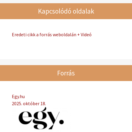
Kapcsolódó oldalak
Eredeti cikk a forrás weboldalán + Videó
Forrás
Egy.hu
2025. október 18.