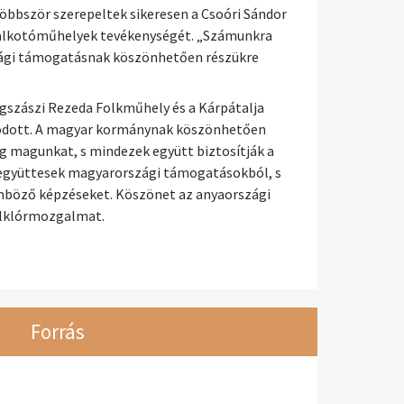
többször szerepeltek sikeresen a Csoóri Sándor
s alkotóműhelyek tevékenységét. „Számunkra
szági támogatásnak köszönhetően részükre
egszászi Rezeda Folkműhely és a Kárpátalja
agodott. A magyar kormánynak köszönhetően
 magunkat, s mindezek együtt biztosítják a
óregyüttesek magyarországi támogatásokból, s
önböző képzéseket. Köszönet az anyaországi
folklórmozgalmat.
Forrás