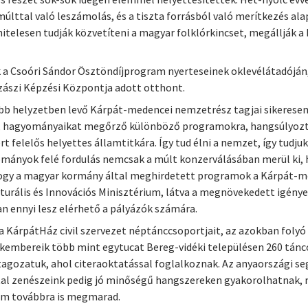
últtal való leszámolás, és a tiszta forrásból való merítkezés al
itelesen tudják közvetíteni a magyar folklórkincset, megállják 
 a Csoóri Sándor Ösztöndíjprogram nyerteseinek oklevélátadóján, 
szi Képzési Központja adott otthont.
bb helyzetben levő Kárpát-medencei nemzetrész tagjai sikeresen 
ő, hagyományaikat megőrző különböző programokra, hangsúlyozt
t felelős helyettes államtitkára. Így tud élni a nemzet, így tudjuk
yományok felé fordulás nemcsak a múlt konzerválásában merül ki, h
ogy a magyar kormány által meghirdetett programok a Kárpát-med
lturális és Innovációs Minisztérium, látva a megnövekedett igény
an ennyi lesz elérhető a pályázók számára.
 KárpátHáz civil szervezet néptánccsoportjait, az azokban foly
akembereik több mint egytucat Bereg-vidéki településen 260 tánc
 tagozatuk, ahol citeraoktatással foglalkoznak. Az anyaországi 
atal zenészeink pedig jó minőségű hangszereken gyakorolhatnak, 
em továbbra is megmarad.