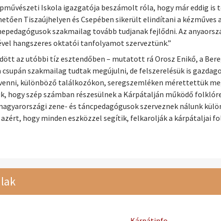
pművészeti Iskola igazgatója beszámolt róla, hogy már eddig is 
etően Tiszaújhelyen és Csepében sikerült elindítani a kézműve
zenepedagógusok szakmailag tovább tudjanak fejlődni. Az anyaor
el hangszeres oktatói tanfolyamot szerveztünk.”
ött az utóbbi tíz esztendőben – mutatott rá Orosz Enikő, a Ber
 csupán szakmailag tudtak megújulni, de felszerelésük is gazd
venni, különböző találkozókon, seregszemléken mérettettük meg
altuk, hogy szép számban részesülnek a Kárpátalján működő folkl
vű magyarországi zene- és táncpedagógusok szerveznek nálunk kül
azért, hogy minden eszközzel segítik, felkarolják a kárpátaljai 
lak
Kárpátinfo