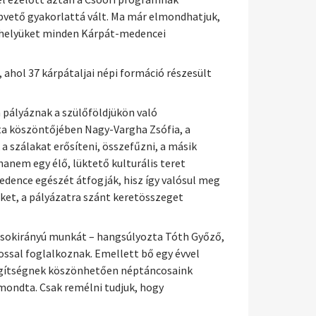
apvető gyakorlattá vált. Ma már elmondhatjuk,
a helyüket minden Kárpát-medencei
ahol 37 kárpátaljai népi formáció részesült
pályáznak a szülőföldjükön való
a köszöntőjében Nagy-Vargha Zsófia, a
 a szálakat erősíteni, összefűzni, a másik
anem egy élő, lüktető kulturális teret
ence egészét átfogják, hisz így valósul meg
eket, a pályázatra szánt keretösszeget
ó sokirányú munkát – hangsúlyozta Tóth Győző,
ossal foglalkoznak. Emellett bő egy évvel
segítségnek köszönhetően néptáncosaink
mondta. Csak remélni tudjuk, hogy