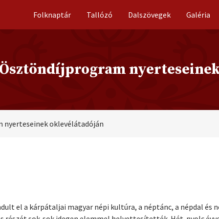
Folknaptár
Tallózó
Dalszövegek
Galéria
 Ösztöndíjprogram nyerteseinek
m nyerteseinek oklevélátadóján
ult el a kárpátaljai magyar népi kultúra, a néptánc, a népdal és
 részét sok-sok idegen elemmel helyettesítették. Hét-nyolc évv