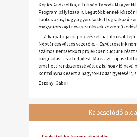
Kepics Andzselika, a Tulipán Tanoda Magyar Né
Program pályázatain. Legutóbb ennek köszönh
fontos az is, hogy a gyerekekkel foglalkozó 
magyarországi neves zenészek közreműködésév
- A kárpátaljai népművészet hatalmasat fejlőd
Néptáncegyüttes vezetője. – Együtteseink nem
számos nemzetközi projektben tudtunk részt 
megújulást és a fejlődést. Ma is azt tapaszt
emellett rendszeressé vált az is, hogy jó ne
kormánynak ezért a nagyfokú odafigyelésért, s 
Eszenyi Gábor
Kapcsolódó olda
Eredeti cikk a forrás weboldalán