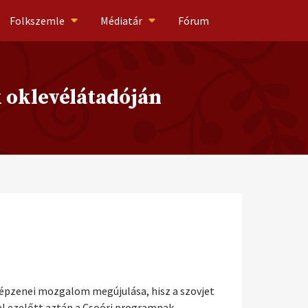
Folkszemle
Médiatár
Fórum
 oklevélátadóján
 népzenei mozgalom megújulása, hisz a szovjet
el ezelőtt aztán a Csoóri programnak