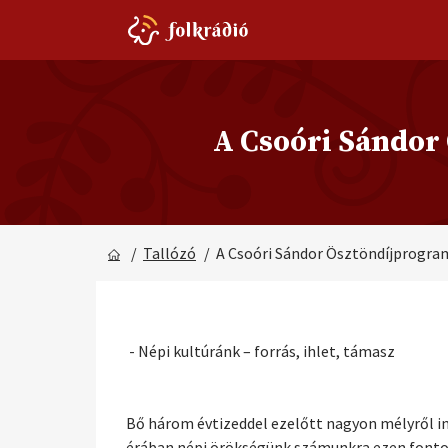
A Csoóri Sándor
/
Tallózó
/ A Csoóri Sándor Ösztöndíjprogra
- Népi kultúránk – forrás, ihlet, támasz
Bő három évtizeddel ezelőtt nagyon mélyről ind
érában népi örökségünk számunkra ezen fontos