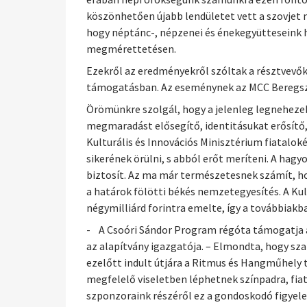
köszönhetően újabb lendületet vett a szovjet m
hogy néptánc-, népzenei és énekegyütteseink h
megmérettetésen.
Ezekről az eredményekről szóltak a résztvevők
támogatásban. Az eseménynek az MCC Beregszá
Örömünkre szolgál, hogy a jelenleg legneheze
megmaradást elősegítő, identitásukat erősít
Kulturális és Innovációs Minisztérium fiatalokér
sikerének örülni, s abból erőt meríteni. A hag
biztosít. Az ma már természetesnek számít, h
a határok fölötti békés nemzetegyesítés. A Ku
négymilliárd forintra emelte, így a továbbiakb
- A Csoóri Sándor Program régóta támogatja a
az alapítvány igazgatója. – Elmondta, hogy sz
ezelőtt indult útjára a Ritmus és Hangműhely
megfelelő viseletben léphetnek színpadra, fi
szponzoraink részéről ez a gondoskodó figyel