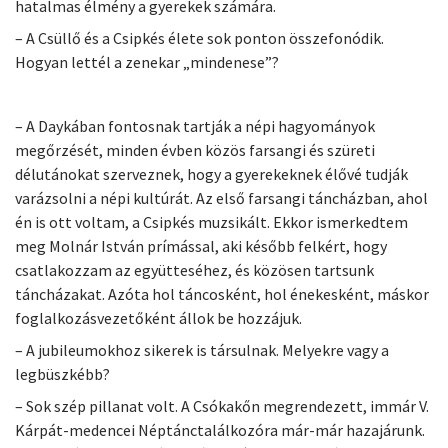
hatalmas élmény a gyerekek számára.
– A Csüllő és a Csipkés élete sok ponton összefonódik.
Hogyan lettél a zenekar „mindenese”?
– A Daykában fontosnak tartják a népi hagyományok
megőrzését, minden évben közös farsangi és szüreti
délutánokat szerveznek, hogy a gyerekeknek élővé tudják
varázsolni a népi kultúrát. Az első farsangi táncházban, ahol
én is ott voltam, a Csipkés muzsikált. Ekkor ismerkedtem
meg Molnár István prímással, aki később felkért, hogy
csatlakozzam az együtteséhez, és közösen tartsunk
táncházakat. Azóta hol táncosként, hol énekesként, máskor
foglalkozásvezetőként állok be hozzájuk.
– A jubileumokhoz sikerek is társulnak. Melyekre vagy a
legbüszkébb?
– Sok szép pillanat volt. A Csókakőn megrendezett, immár V.
Kárpát-medencei Néptánctalálkozóra már-már hazajárunk.