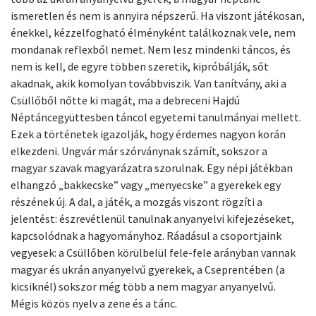
ismeretlen és nem is annyira népszerű. Ha viszont játékosan,
énekkel, kézzelfogható élményként találkoznak vele, nem
mondanak reflexből nemet. Nem lesz mindenki táncos, és
nem is kell, de egyre többen szeretik, kipróbálják, sőt
akadnak, akik komolyan továbbviszik. Van tanítvány, aki a
Csüllőből nőtte ki magát, ma a debreceni Hajdú
Néptáncegyüttesben táncol egyetemi tanulmányai mellett.
Ezek a történetek igazolják, hogy érdemes nagyon korán
elkezdeni. Ungvár már szórványnak számít, sokszor a
magyar szavak magyarázatra szorulnak. Egy népi játékban
elhangzó „bakkecske” vagy „menyecske” a gyerekek egy
részének új. A dal, a játék, a mozgás viszont rögzíti a
jelentést: észrevétlenül tanulnak anyanyelvi kifejezéseket,
kapcsolódnak a hagyományhoz. Ráadásul a csoportjaink
vegyesek: a Csüllőben körülbelül fele-fele arányban vannak
magyar és ukrán anyanyelvű gyerekek, a Cseprentében (a
kicsiknél) sokszor még több a nem magyar anyanyelvű.
Mégis közös nyelv a zene és a tánc.