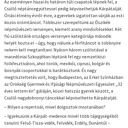
Az eseményen hazai és határon túli csapatok lépnek fel, a
Csüllő néptáncegyüttessel pedig képviselhetjük Kárpátalját.
Óriási élmény évről-évre, a gyerekek izgatottan várják az esti
közös örömtáncot. Többször szerepeltünk az Őszikék
népművészeti versenyen, kiemelt arany minősítésekkel. Két
fiú szólistánk országos versenyen kategóriája második
helyét hozta el – úgy, hogy nálunk a férfitáncot is többnyire
nekem kell megtanítani. Nyáron három szólistával a
macedóniai Szkopjéban léptünk fel egy nemzetközi
folkfesztiválon, ahol török, mexikói, ciprusi, bolgár és
bosnyák csoportokkal is barátkoztunk. És nagy
megtiszteltetés volt, hogy Budapesten, az Erkel Színházban
az Örökség Gyermek és Ifjúsági Népművészeti Egyesület „32
éves lettem én” gáláján, közel hatszáz gyerek között, a
Csüllő nagydobronyi táncokkal képviselhette Kárpátalját.
– Milyen a repertoár, mivel dolgoztok mostanában?
– Igyekszünk a Kárpát-medence minél több tájegységéből
tanulni: Felső-Tisza-vidék, Felvidék, Erdély, Dunántúl –