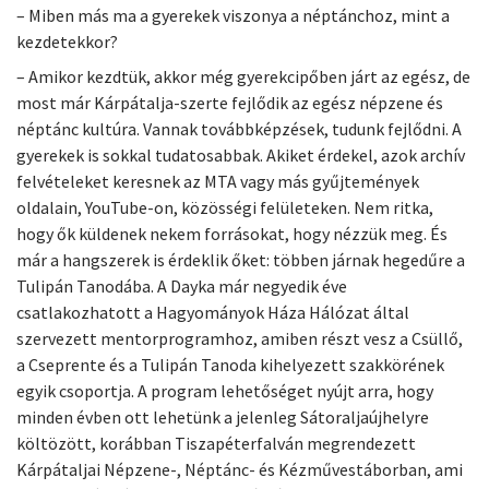
– Miben más ma a gyerekek viszonya a néptánchoz, mint a
kezdetekkor?
– Amikor kezdtük, akkor még gyerekcipőben járt az egész, de
most már Kárpátalja-szerte fejlődik az egész népzene és
néptánc kultúra. Vannak továbbképzések, tudunk fejlődni. A
gyerekek is sokkal tudatosabbak. Akiket érdekel, azok archív
felvételeket keresnek az MTA vagy más gyűjtemények
oldalain, YouTube-on, közösségi felületeken. Nem ritka,
hogy ők küldenek nekem forrásokat, hogy nézzük meg. És
már a hangszerek is érdeklik őket: többen járnak hegedűre a
Tulipán Tanodába. A Dayka már negyedik éve
csatlakozhatott a Hagyományok Háza Hálózat által
szervezett mentorprogramhoz, amiben részt vesz a Csüllő,
a Cseprente és a Tulipán Tanoda kihelyezett szakkörének
egyik csoportja. A program lehetőséget nyújt arra, hogy
minden évben ott lehetünk a jelenleg Sátoraljaújhelyre
költözött, korábban Tiszapéterfalván megrendezett
Kárpátaljai Népzene-, Néptánc- és Kézművestáborban, ami