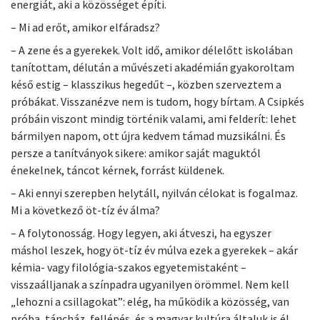
energiát, aki a közösséget építi.
– Mi ad erőt, amikor elfáradsz?
– A zene és a gyerekek. Volt idő, amikor délelőtt iskolában
tanítottam, délután a művészeti akadémián gyakoroltam
késő estig – klasszikus hegedűt –, közben szerveztem a
próbákat. Visszanézve nem is tudom, hogy bírtam. A Csipkés
próbáin viszont mindig történik valami, ami felderít: lehet
bármilyen napom, ott újra kedvem támad muzsikálni. És
persze a tanítványok sikere: amikor saját maguktól
énekelnek, táncot kérnek, forrást küldenek.
– Aki ennyi szerepben helytáll, nyilván célokat is fogalmaz.
Mi a következő öt-tíz év álma?
– A folytonosság. Hogy legyen, aki átveszi, ha egyszer
máshol leszek, hogy öt-tíz év múlva ezek a gyerekek – akár
kémia- vagy filológia-szakos egyetemistaként –
visszaálljanak a színpadra ugyanilyen örömmel. Nem kell
„lehozni a csillagokat”: elég, ha működik a közösség, van
próba, táncház, fellépés, és a magyar kultúra általuk is él.