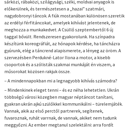
sárközi, rábaközi, szilágysági, széki, moldvai anyagok is
előkerülnek, és természetesen a „hazai” szatmári,
nagydobronyi táncok. A fiúk mostanában különösen szeretik
az erdélyi férfitáncokat, amelyek kihívást jelentenek, de
meghozza a munkakedvet. A Csüllő szeptembertől 6 új
taggal bővült. Rendszeresen gyakorolunk. Ha színpadra
készítünk koreográfiát, az hónapok kérdése, ha táncházra
gyúrunk, elég a táncrend alapismerete, a lényeg az öröm. A
szervezésben Perdukné-Lator Ilona a motor, a kisebb
csoportok és a szólisták szakmai munkáját én viszem, a
műsorokat közösen rakjuk össze.
– A mindennapokban mi a legnagyobb kihívás számodra?
– Mindenkinek eleget tenni – és ez néha lehetetlen. Ukrán
többségű városi közegben magyar néptáncot tanítani,
gyakran ukrán ajkú szülőkkel kommunikálni – türelemjáték.
Vannak, akik az első perctől partnerek, segítenek,
fuvaroznak, ruhát varrnak, de vannak, akiket nem tudunk
meggyőzni. Az ember megtanul szelektálni: arra fordít