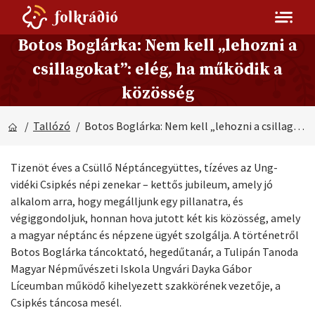
Botos Boglárka: Nem kell „lehozni a
csillagokat”: elég, ha működik a
közösség
/
Tallózó
/ Botos Boglárka: Nem kell „lehozni a csillagokat”: elég, ha működik a közösség
Tizenöt éves a Csüllő Néptáncegyüttes, tízéves az Ung-
vidéki Csipkés népi zenekar – kettős jubileum, amely jó
alkalom arra, hogy megálljunk egy pillanatra, és
végiggondoljuk, honnan hova jutott két kis közösség, amely
a magyar néptánc és népzene ügyét szolgálja. A történetről
Botos Boglárka táncoktató, hegedűtanár, a Tulipán Tanoda
Magyar Népművészeti Iskola Ungvári Dayka Gábor
Líceumban működő kihelyezett szakkörének vezetője, a
Csipkés táncosa mesél.