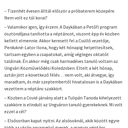
– Tizenhét évesen álltál először a próbaterem közepére.
Nem volt ez túl korai?
– Valamikor igen, így érzem. A Daykában a Petőfi program
ösztöndíjasa tanította a néptáncot, viszont épp év közben
kellett elmennie. Akkor keresett fel a Csüllő vezetője,
Perdukné-Lator Ilona, hogy két hónapig helyettesítsek,
tartsam egyben a csapatokat, amíg végleges oktatót
találnak. Én akkor még csak harmadéves tanuló voltam az
Ungvári Közművelődési Koledzsben. Eltelt a két hónap,
aztán jött a következő félév… nem volt, aki átvegye, így
maradtam, és már szeptembertől hivatalosan is a Daykában
vezettem a néptánc szakkört.
– Közben a Covid-járvány alatt a Tulipán Tanoda kihelyezett
szakköre is elindult az Ungváron tanuló gyerekeknek. Mi volt
ezzel a cél?
– Elsősorban kaput nyitni. Az alsósoknál, akik között egyre
több az ukrán anyanyelvű gyerek, a magyar néptánc