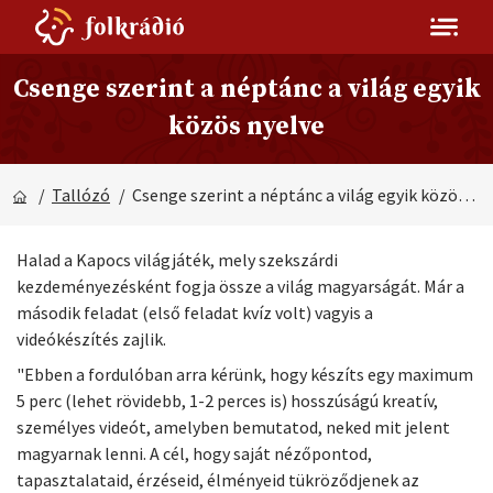
Csenge szerint a néptánc a világ egyik
közös nyelve
/
Tallózó
/ Csenge szerint a néptánc a világ egyik közös nyelve
Halad a Kapocs világjáték, mely szekszárdi
kezdeményezésként fogja össze a világ magyarságát. Már a
második feladat (első feladat kvíz volt) vagyis a
videókészítés zajlik.
"Ebben a fordulóban arra kérünk, hogy készíts egy maximum
5 perc (lehet rövidebb, 1-2 perces is) hosszúságú kreatív,
személyes videót, amelyben bemutatod, neked mit jelent
magyarnak lenni. A cél, hogy saját nézőpontod,
tapasztalataid, érzéseid, élményeid tükröződjenek az