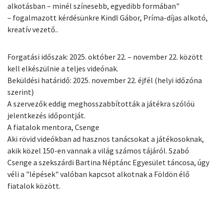
alkotásban – minél színesebb, egyedibb formában"
– fogalmazott kérdésünkre Kindl Gábor, Príma-díjas alkotó,
kreatív vezető..
Forgatási időszak: 2025. október 22. – november 22. között
kell elkészülnie a teljes videónak.
Beküldési határidő: 2025. november 22. éjfél (helyi időzóna
szerint)
A szervezők eddig meghosszabbították a játékra szólóü
jelentkezés időpontját.
A fiatalok mentora, Csenge
Aki rövid videókban ad hasznos tanácsokat a játékosoknak,
akik közel 150-en vannak a világ számos tájáról. Szabó
Csenge a szekszárdi Bartina Néptánc Egyesület táncosa, úgy
véli a "lépések" valóban kapcsot alkotnak a Földön élő
fiatalok között.