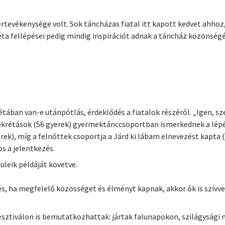
rtevékenysége volt. Sok táncházas fiatal itt kapott kedvet ahhoz,
ta fellépései pedig mindig inspirációt adnak a táncház közönségé
tában van-e utánpótlás, érdeklődés a fiatalok részéről. „Igen, s
okrétások (56 gyerek) gyermektánccsoportban ismerkednek a lépése
rek), míg a felnőttek csoportja a Járd ki lábam elnevezést kapta
os a jelentkezés.
üleik példáját követve.
és, ha megfelelő közösséget és élményt kapnak, akkor ők is szívv
fesztiválon is bemutatkozhattak: jártak falunapokon, szilágyság