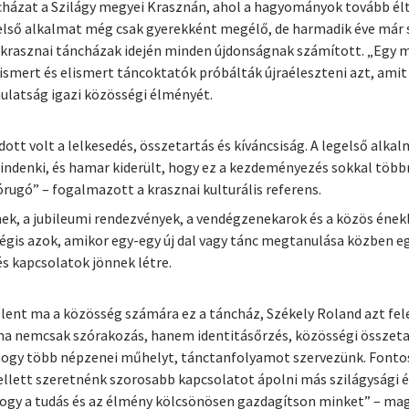
cházat a Szilágy megyei Krasznán, ahol a hagyományok tovább élt
 első alkalmat még csak gyerekként megélő, de harmadik éve már
krasznai táncházak idején minden újdonságnak számított. „Egy mar
, ismert és elismert táncoktatók próbálták újraéleszteni azt, am
 mulatság igazi közösségi élményét.
dott volt a lelkesedés, összetartás és kíváncsiság. A legelső alk
denki, és hamar kiderült, hogy ez a kezdeményezés sokkal többr
rugó” – fogalmazott a krasznai kulturális referens.
nek, a jubileumi rendezvények, a vendégzenekarok és a közös éne
égis azok, amikor egy-egy új dal vagy tánc megtanulása közben e
s kapcsolatok jönnek létre.
jelent ma a közösség számára ez a táncház, Székely Roland azt fele
a nemcsak szórakozás, hanem identitásőrzés, közösségi összetar
ogy több népzenei műhelyt, tánctanfolyamot szervezünk. Fontosn
llett szeretnénk szorosabb kapcsolatot ápolni más szilágysági 
 hogy a tudás és az élmény kölcsönösen gazdagítson minket” – mag