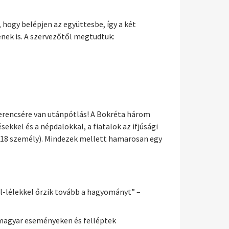
 hogy belépjen az együttesbe, így a két
nek is. A szervezőtől megtudtuk:
zerencsére van utánpótlás! A Bokréta három
kkel és a népdalokkal, a fiatalok az ifjúsági
 (18 személy). Mindezek mellett hamarosan egy
el-lélekkel őrzik tovább a hagyományt” –
i magyar eseményeken és felléptek