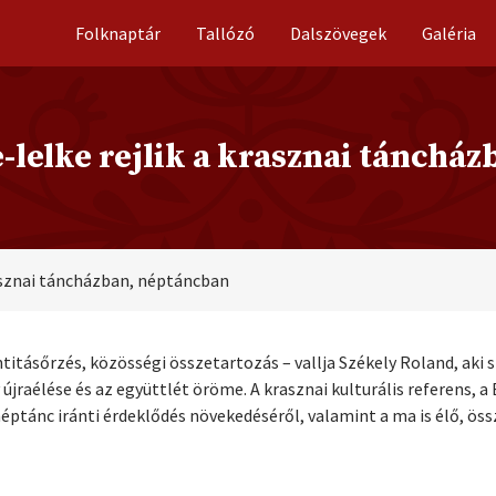
Folknaptár
Tallózó
Dalszövegek
Galéria
e-lelke rejlik a krasznai tánchá
rasznai táncházban, néptáncban
tásőrzés, közösségi összetartozás – vallja Székely Roland, aki s
raélése és az együttlét öröme. A krasznai kulturális referens, a
éptánc iránti érdeklődés növekedéséről, valamint a ma is élő, öss