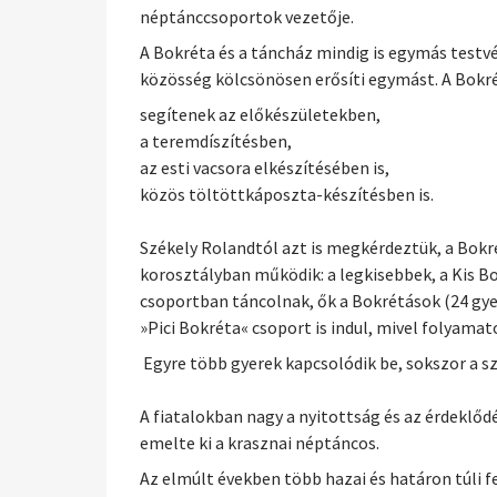
néptánccsoportok vezetője.
A Bokréta és a táncház mindig is egymás testvé
közösség kölcsönösen erősíti egymást. A Bokré
segítenek az előkészületekben,
a teremdíszítésben,
az esti vacsora elkészítésében is,
közös töltöttkáposzta-készítésben is.
Székely Rolandtól azt is megkérdeztük, a Bokré
korosztályban működik: a legkisebbek, a Kis B
csoportban táncolnak, ők a Bokrétások (24 gye
»Pici Bokréta« csoport is indul, mivel folyamat
Egyre több gyerek kapcsolódik be, sokszor a sz
A fiatalokban nagy a nyitottság és az érdeklőd
emelte ki a krasznai néptáncos.
Az elmúlt években több hazai és határon túli 