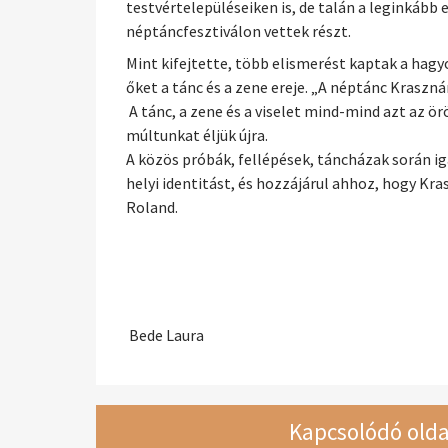
testvértelepüléseiken is, de talán a leginkáb
néptáncfesztiválon vettek részt.
Mint kifejtette, több elismerést kaptak a hagy
őket a tánc és a zene ereje. „A néptánc Kraszná
A tánc, a zene és a viselet mind-mind azt az 
múltunkat éljük újra.
A közös próbák, fellépések, táncházak során iga
helyi identitást, és hozzájárul ahhoz, hogy K
Roland.
Bede Laura
Kapcsolódó olda