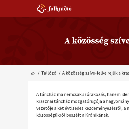
A közösség szív
/
Tallózó
/ A közösség szíve-lelke rejlik a k
A táncház ma nemcsak szórakozás, hanem identi
krasznai táncház mozgatórugója a hagyomány új
vezetője a két évtizedes kezdeményezésről, a n
közösségükről beszélt a Krónikának.