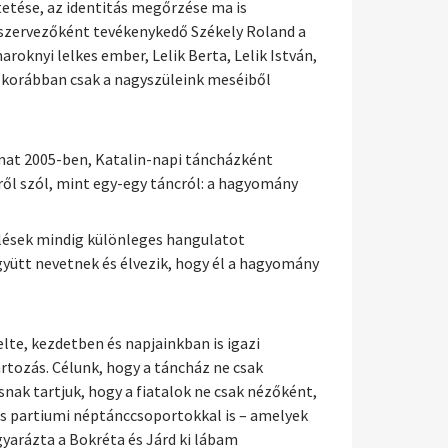
etése, az identitás megőrzése ma is
 szervezőként tevékenykedő Székely Roland a
oknyi lelkes ember, Lelik Berta, Lelik István,
it korábban csak a nagyszüleink meséiből
almat 2005-ben, Katalin-napi táncházként
ől szól, mint egy-egy táncról: a hagyomány
klések mindig különleges hangulatot
gyütt nevetnek és élvezik, hogy él a hagyomány
lte, kezdetben és napjainkban is igazi
tozás. Célunk, hogy a táncház ne csak
ak tartjuk, hogy a fiatalok ne csak nézőként,
és partiumi néptánccsoportokkal is – amelyek
yarázta a Bokréta és Járd ki lábam