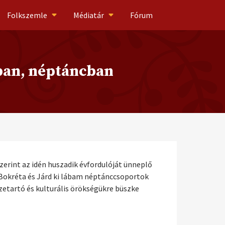
Folkszemle
Médiatár
Fórum
zban, néptáncban
zerint az idén huszadik évfordulóját ünneplő
 Bokréta és Járd ki lábam néptánccsoportok
zetartó és kulturális örökségükre büszke