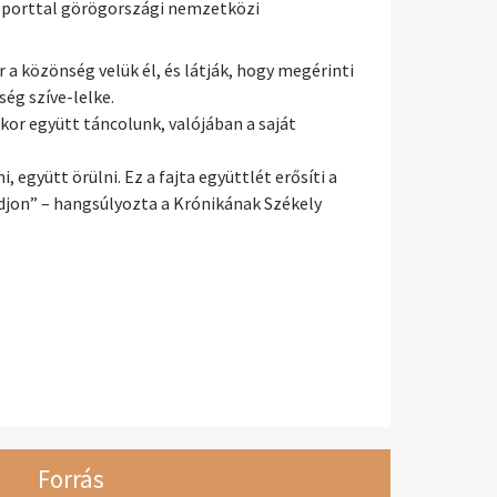
csoporttal görögországi nemzetközi
a közönség velük él, és látják, hogy megérinti
ség szíve-lelke.
kor együtt táncolunk, valójában a saját
 együtt örülni. Ez a fajta együttlét erősíti a
adjon” – hangsúlyozta a Krónikának Székely
Forrás