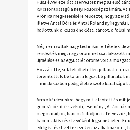
Húsz évvel ezelőtt szervezték meg az első tán
kulcsfontosságú a helyi közösség számára. Az
Krónika megkeresésére felidézte, hogy az első 
illetve Antal Dóra és Antal Roland nyíregyházi
hallottunk: a közös éneklést, táncot, a falusi
Még nem voltak nagy technikai feltételek, de a
rendezték meg, nagy örömmel csatlakozott min
újraélése és az együttlét öröme volt a mozgató
Hozzátette, sok feledhetetlen pillanatot őriz
teremtettek. De talán a legszebb pillanatok m
– mindeközben pedig életre szóló barátságok é
Arra a kérdésünkre, hogy mit jelentett és mit 
generációkat összekötő esemény. „A táncház m
megmaradjon, hanem fejlődjön is. Tervezzük, h
hanem aktív résztvevőként legyenek jelen. Eme
eddig is részt vettek ezeken az alkalmakon –,