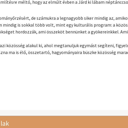
b említésre méltó, hogy az elmúlt évben a Járd ki lábam néptánc
ományőrzésért, de számukra a legnagyobb siker mindig az, amikor 
n mindig is sokkal több volt, mint egy kulturális program: a közös
örökséget hordozzák, ami összeköt bennünket a gyökereinkkel. Ami
zi közösség alakul ki, ahol megtanuljuk egymást segíteni, figyelni,
raszna ma is élő, összetartó, hagyományaira büszke közösség mar
lak