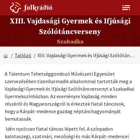
XIII. Vajdasági Gyermek és Ifjúsági
Szólótáncverseny
Szabadka
/
Tallózó
/ XIII. Vajdasági Gyermek és Ifjúsági Szólótáncverseny
A Talentum Tehetséggondozó Művészeti Egyesület
szervezésében tizenharmadik alkalommal tartották meg a
Vajdasági Gyermek és Ifjúsági Szólótáncversenyt a Szabadkai
Gyermekszínházban. Az eseményre Vajdaság minden
részéről és Magyarországról is érkeztek fiatal táncosok,
hogy a Kárpát-medence gazdag néptánchagyományát
bemutassák.
Idén nyolcvan fiatal táncos lépett fel. A színpadon
kalotaszegi, szatmári, mezőségi és más Kárpát-medencei