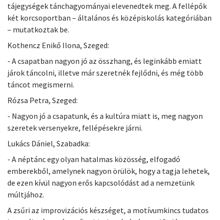
tájegységek tánchagyományai elevenedtek meg. A fellépők
két korcsoportban – általános és középiskolás kategóriában
– mutatkoztak be.
Kothencz Enikő Ilona, Szeged:
- A csapatban nagyon jó az összhang, és leginkább emiatt
járok táncolni, illetve már szeretnék fejlődni, és még több
táncot megismerni.
Rózsa Petra, Szeged:
- Nagyon jó a csapatunk, és a kultúra miatt is, meg nagyon
szeretek versenyekre, fellépésekre járni.
Lukács Dániel, Szabadka:
- A néptánc egy olyan hatalmas közösség, elfogadó
emberekből, amelynek nagyon örülök, hogy a tagja lehetek,
de ezen kívül nagyon erős kapcsolódást ad a nemzetünk
múltjához.
A zsűri az improvizációs készséget, a motívumkincs tudatos