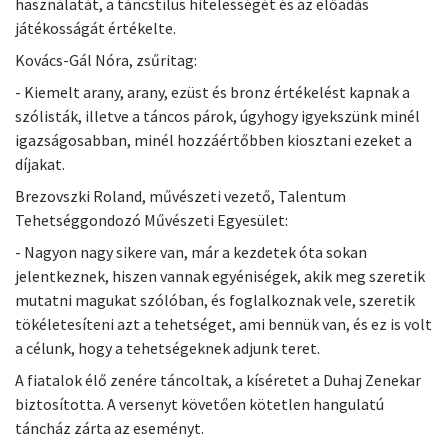
használatát, a táncstílus hitelességét és az előadás
játékosságát értékelte.
Kovács-Gál Nóra, zsűritag:
- Kiemelt arany, arany, ezüst és bronz értékelést kapnak a
szólisták, illetve a táncos párok, úgyhogy igyekszünk minél
igazságosabban, minél hozzáértőbben kiosztani ezeket a
díjakat.
Brezovszki Roland, művészeti vezető, Talentum
Tehetséggondozó Művészeti Egyesület:
- Nagyon nagy sikere van, már a kezdetek óta sokan
jelentkeznek, hiszen vannak egyéniségek, akik meg szeretik
mutatni magukat szólóban, és foglalkoznak vele, szeretik
tökéletesíteni azt a tehetséget, ami bennük van, és ez is volt
a célunk, hogy a tehetségeknek adjunk teret.
A fiatalok élő zenére táncoltak, a kíséretet a Duhaj Zenekar
biztosította. A versenyt követően kötetlen hangulatú
táncház zárta az eseményt.