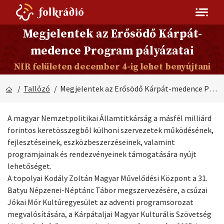
Megjelentek az Erősödő Kárpát-
medence Program pályázatai
NIR felületen december 4-ig lehet benyújtani
/
Tallózó
/ Megjelentek az Erősödő Kárpát-medence Program pályázatai
A magyar Nemzetpolitikai Államtitkárság a másfél milliárd
forintos keretösszegből külhoni szervezetek működésének,
fejlesztéseinek, eszközbeszerzéseinek, valamint
programjainak és rendezvényeinek támogatására nyújt
lehetőséget.
A topolyai Kodály Zoltán Magyar Művelődési Központ a 31.
Batyu Népzenei-Néptánc Tábor megszervezésére, a csúzai
Jókai Mór Kultúregyesület az adventi programsorozat
megvalósítására, a Kárpátaljai Magyar Kulturális Szövetség