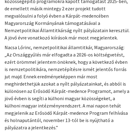
közösségépítő programokra kapott támogatást 2025-ben,
de emellett másik mintegy 2 ezer projekt tudott
megvalósulni a folyó évben a Kárpát-medencében
Magyarország Kormányának támogatásával a
Nemzetpolitikai Államtitkárság nyílt pályázatain keresztül.
A jövő évre vonatkozó kiírások már most megjelentek.
Nacsa Lőrinc, nemzetpolitikai államtitkár, Magyarország:
„Az Országgyűlés már elfogadta a 2026-os költségvetést,
ezért örömmel jelentem önöknek, hogy a következő évben
is nemzetpolitikára, nemzetépítésre ismét jelentős forrás
jut majd. Ennek eredményeképpen már most
meghirdethetjük azokat a nyílt pályázatainkat, és abból is
különösen az Erősödő Kárpát-medence Programot, amely a
jövő évben is segíti a külhoni magyar közösségeket, a
külhoni magyar intézményrendszert. A mai napon tehát
megjelenik az Erősödő Kárpát-medence Program felhívása
és holnaputántól, november 13-tól be is nyújtható a
pályázatra a jelentkezés.”