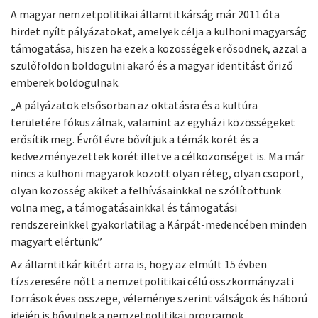
A magyar nemzetpolitikai államtitkárság már 2011 óta
hirdet nyílt pályázatokat, amelyek célja a külhoni magyarság
támogatása, hiszen ha ezek a közösségek erősödnek, azzal a
szülőföldön boldogulni akaró és a magyar identitást őriző
emberek boldogulnak.
„A pályázatok elsősorban az oktatásra és a kultúra
területére fókuszálnak, valamint az egyházi közösségeket
erősítik meg. Évről évre bővítjük a témák körét és a
kedvezményezettek körét illetve a célközönséget is. Ma már
nincs a külhoni magyarok között olyan réteg, olyan csoport,
olyan közösség akiket a felhívásainkkal ne szólítottunk
volna meg, a támogatásainkkal és támogatási
rendszereinkkel gyakorlatilag a Kárpát-medencében minden
magyart elértünk.”
Az államtitkár kitért arra is, hogy az elmúlt 15 évben
tízszeresére nőtt a nemzetpolitikai célú összkormányzati
források éves összege, véleménye szerint válságok és háború
idején is bővülnek a nemzetpolitikai programok.