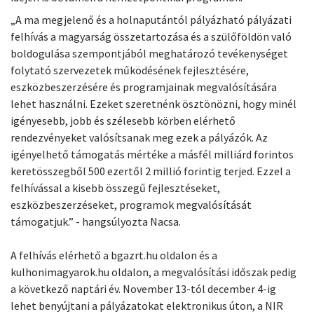
„A ma megjelenő és a holnaputántól pályázható pályázati
felhívás a magyarság összetartozása és a szülőföldön való
boldogulása szempontjából meghatározó tevékenységet
folytató szervezetek működésének fejlesztésére,
eszközbeszerzésére és programjainak megvalósítására
lehet használni. Ezeket szeretnénk ösztönözni, hogy minél
igényesebb, jobb és szélesebb körben elérhető
rendezvényeket valósítsanak meg ezek a pályázók. Az
igényelhető támogatás mértéke a másfél milliárd forintos
keretösszegből 500 ezertől 2 millió forintig terjed. Ezzel a
felhívással a kisebb összegű fejlesztéseket,
eszközbeszerzéseket, programok megvalósítását
támogatjuk.” - hangsúlyozta Nacsa.
A felhívás elérhető a bgazrt.hu oldalon és a
kulhonimagyarok.hu oldalon, a megvalósítási időszak pedig
a következő naptári év. November 13-tól december 4-ig
lehet benyújtani a pályázatokat elektronikus úton, a NIR